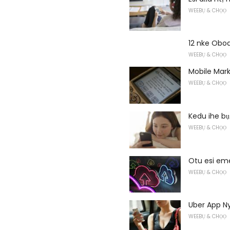
WEEBỤ & CHỌỌ
12 nke Obo
WEEBỤ & CHỌỌ
Mobile Mark
WEEBỤ & CHỌỌ
Kedu ihe bụ
WEEBỤ & CHỌỌ
Otu esi eme
WEEBỤ & CHỌỌ
Uber App N
WEEBỤ & CHỌỌ