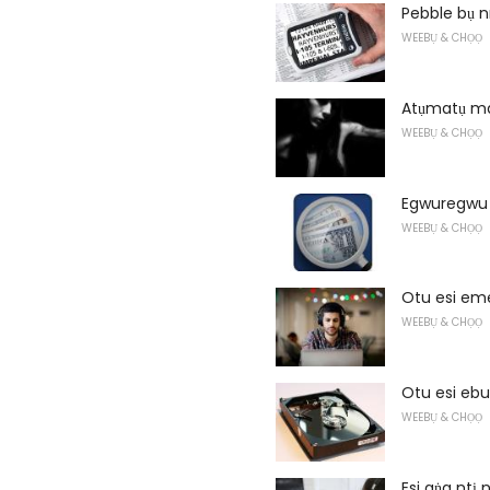
Pebble bụ n
WEEBỤ & CHỌỌ
Atụmatụ m
WEEBỤ & CHỌỌ
Egwuregwu 
WEEBỤ & CHỌỌ
Otu esi eme
WEEBỤ & CHỌỌ
Otu esi eb
WEEBỤ & CHỌỌ
Esi aṅa ntị