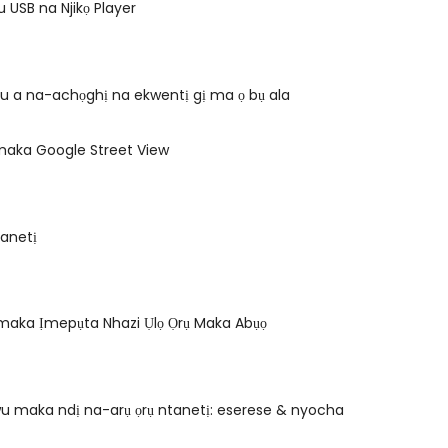
u USB na Njikọ Player
ku a na-achọghị na ekwentị gị ma ọ bụ ala
u maka Google Street View
tanetị
maka Ịmepụta Nhazi Ụlọ Ọrụ Maka Abụọ
u maka ndị na-arụ ọrụ ntanetị: eserese & nyocha