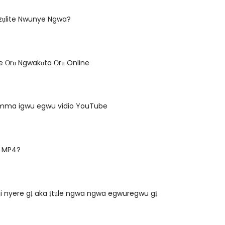
Ịzụlite Nwunye Ngwa?
e Ọrụ Ngwakọta Ọrụ Online
mma igwu egwu vidio YouTube
ụ MP4?
ji nyere gị aka ịtụle ngwa ngwa egwuregwu gị