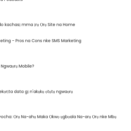
do kachasị mma ịrụ Ọrụ Site na Home
eting - Pros na Cons nke SMS Marketing
 Ngwaọrụ Mobile?
kọrịta data gị n'akụkụ ọtụtụ ngwaọrụ
yocha: Ọrụ Na-ahụ Maka Ọkwọ ụgbọala Na-arụ Ọrụ nke Mbụ