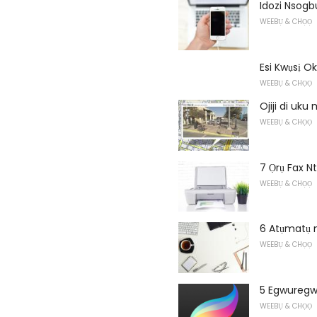
Idozi Nsogb
WEEBỤ & CHỌỌ
Esi Kwụsị O
WEEBỤ & CHỌỌ
Ojiji di uk
WEEBỤ & CHỌỌ
7 Ọrụ Fax N
WEEBỤ & CHỌỌ
6 Atụmatụ 
WEEBỤ & CHỌỌ
5 Egwuregw
WEEBỤ & CHỌỌ