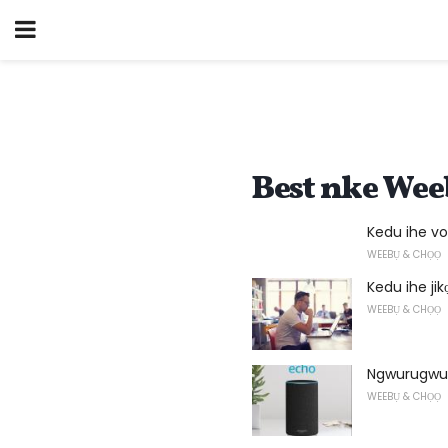
Best nke We
Kedu ihe vo
WEEBỤ & CHỌỌ
Kedu ihe jik
WEEBỤ & CHỌỌ
Ngwurugwu 
WEEBỤ & CHỌỌ