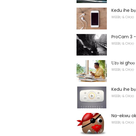
Kedu ihe bụ
WEEBỤ & CHỌỌ
ProCam 3 -
WEEBỤ & CHỌỌ
Ụzọ isi ghọ
WEEBỤ & CHỌỌ
Kedu ihe b
WEEBỤ & CHỌỌ
Na-ekwu okw
WEEBỤ & CHỌỌ