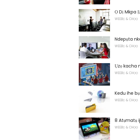
Ọ Dị Mkpa 
WEEBỤ & CHỌỌ
Ndepụta nk
WEEBỤ & CHỌỌ
Ụzọ kacha 
WEEBỤ & CHỌỌ
Kedu ihe b
WEEBỤ & CHỌỌ
8 Atụmatụ i
WEEBỤ & CHỌỌ