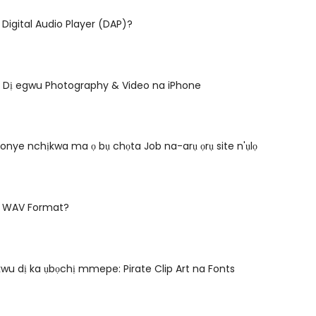
 Digital Audio Player (DAP)?
 Dị egwu Photography & Video na iPhone
ọ onye nchịkwa ma ọ bụ chọta Job na-arụ ọrụ site n'ụlọ
ụ WAV Format?
u dị ka ụbọchị mmepe: Pirate Clip Art na Fonts