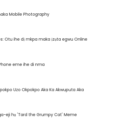
ka Mobile Photography
s: Otu ihe dị mkpa maka ịzụta egwu Online
 iPhone eme ihe di nma
pokpo Uzo Okpokpo Aka Ka Akwuputa Aka
ga-eji hụ 'Tard the Grumpy Cat' Meme