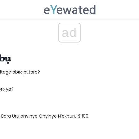
ad
ebụ
ltage abụọ pụtara?
ọrọ ya?
Bara Uru onyinye Onyinye N'okpuru $ 100