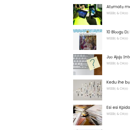
Atụmatụ ma
WEEBỤ & CHỌỌ
10 Blọọgụ D
WEEBỤ & CHỌỌ
Jụọ Ajụjụ Ịn
WEEBỤ & CHỌỌ
Kedu ihe bụ
WEEBỤ & CHỌỌ
Esi esi Kpid
WEEBỤ & CHỌỌ