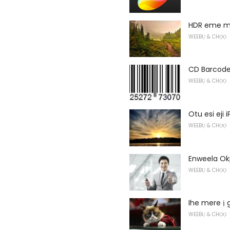
HDR eme ma
WEEBỤ & CHỌỌ
CD Barcode
WEEBỤ & CHỌỌ
Otu esi eji
WEEBỤ & CHỌỌ
Enweela Ok
WEEBỤ & CHỌỌ
Ihe mere ị 
WEEBỤ & CHỌỌ