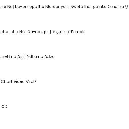
ka Ndị Na-emepe Ihe Nlereanya Iji Nweta Ihe Ịga nke Ọma na Ụl
ị Iche Iche Nke Na-apụghị Ịchọta na Tumblr
tanetị na Ajụjụ Ndị a na Azịza
 Chart Video Viral?
o CD