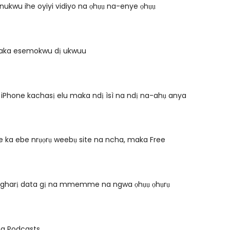
nukwu ihe oyiyi vidiyo na ọhụụ na-enye ọhụụ
aka esemokwu dị ukwuu
iPhone kachasị elu maka ndị ìsì na ndị na-ahụ anya
 ka ebe nrụọrụ weebụ site na ncha, maka Free
ugharị data gị na mmemme na ngwa ọhụụ ọhụrụ
 na Podcasts