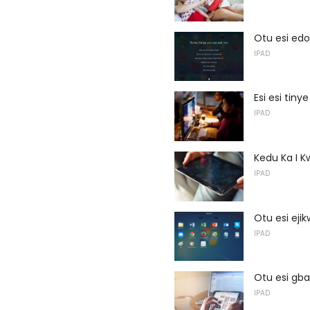
Otu esi edoz
IPAD
Esi esi tiny
IPAD
Kedu Ka I Kw
IPAD
Otu esi ejik
IPAD
Otu esi gb
IPAD