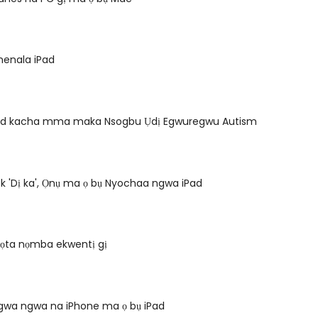
menala iPad
ad kacha mma maka Nsogbu Ụdị Egwuregwu Autism
k 'Dị ka', Ọnụ ma ọ bụ Nyochaa ngwa iPad
họta nọmba ekwentị gị
 ngwa ngwa na iPhone ma ọ bụ iPad