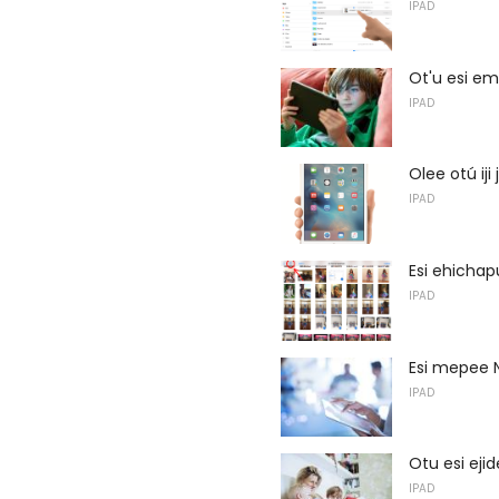
IPAD
Ot'u esi em
IPAD
Olee otú iji
IPAD
Esi ehichap
IPAD
Esi mepee N
IPAD
Otu esi ejide
IPAD