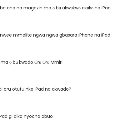
eba aha na magazin ma ọ bụ akwụkwọ akụkọ na iPad
anwee mmelite ngwa ngwa gbasara iPhone na iPad
 ma ọ bụ kwado Ọrụ Ọrụ Mmiri
di oru otutu nke iPad na akwado?
i iPad gi dika nyocha abuo