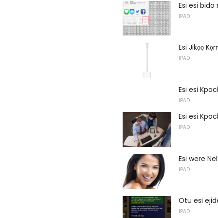
Esi esi bido
IPAD
Esi Jikọọ K
IPAD
Esi esi Kpo
IPAD
Esi esi Kpo
IPAD
Esi were Ne
IPAD
Otu esi ej
IPAD