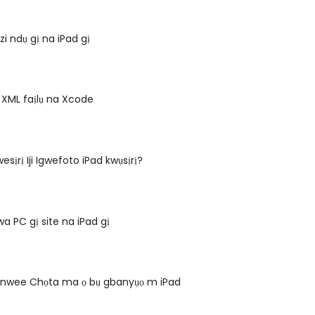
i ndụ gị na iPad gị
e XML faịlụ na Xcode
esịrị Iji Igwefoto iPad kwụsịrị?
wa PC gị site na iPad gị
anwee Chọta ma ọ bụ gbanyụọ m iPad