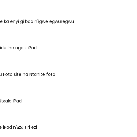
e ka enyi gi baa n'igwe egwuregwu
 jide ihe ngosi iPad
u Foto site na Ntanite foto
tọala iPad
 iPad n'ụzọ ziri ezi