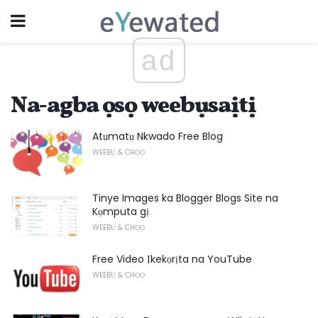
ad
Na-agba ọsọ weebụsaịtị
Atụmatụ Nkwado Free Blog
WEEBỤ & CHỌỌ
Tinye Images ka Blogger Blogs Site na
Kọmputa gị
WEEBỤ & CHỌỌ
Free Video Ịkekọrịta na YouTube
WEEBỤ & CHỌỌ