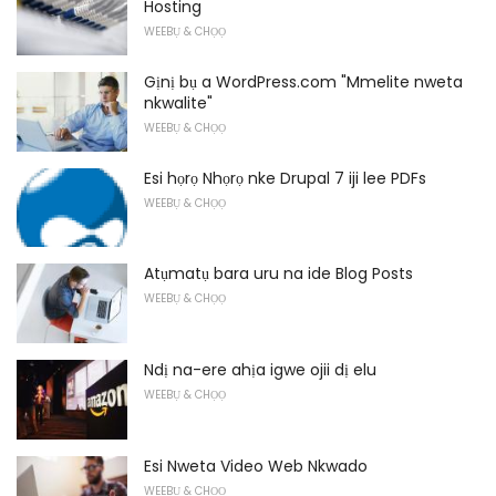
Hosting
WEEBỤ & CHỌỌ
Gịnị bụ a WordPress.com "Mmelite nweta
nkwalite"
WEEBỤ & CHỌỌ
Esi họrọ Nhọrọ nke Drupal 7 iji lee PDFs
WEEBỤ & CHỌỌ
Atụmatụ bara uru na ide Blog Posts
WEEBỤ & CHỌỌ
Ndị na-ere ahịa igwe ojii dị elu
WEEBỤ & CHỌỌ
Esi Nweta Video Web Nkwado
WEEBỤ & CHỌỌ