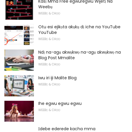
Kasị Mma Free egwuregwu Wijetị Na
Weebụ
WEEBỤ & CHỌỌ
Otu esi ejikọta akụkụ dị iche na YouTube
YouTube
WEEBỤ & CHỌỌ
Ndị na-agụ akwụkwọ na-agụ akwụkwọ na
Blog Post Mmalite
WEEBỤ & CHỌỌ
Iwu iri iji Malite Blog
WEEBỤ & CHỌỌ
Ihe egwu egwu egwu
WEEBỤ & CHỌỌ
Ịdebe ederede kacha mma