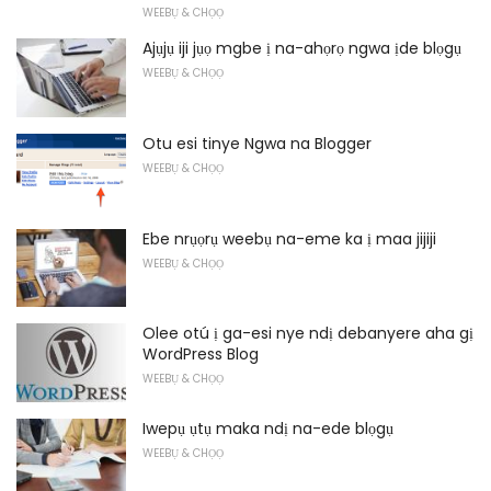
WEEBỤ & CHỌỌ
Ajụjụ iji jụọ mgbe ị na-ahọrọ ngwa ịde blọgụ
WEEBỤ & CHỌỌ
Otu esi tinye Ngwa na Blogger
WEEBỤ & CHỌỌ
Ebe nrụọrụ weebụ na-eme ka ị maa jijiji
WEEBỤ & CHỌỌ
Olee otú ị ga-esi nye ndị debanyere aha gị
WordPress Blog
WEEBỤ & CHỌỌ
Iwepụ ụtụ maka ndị na-ede blọgụ
WEEBỤ & CHỌỌ