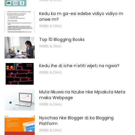
Kedu ka m ga-esi edebe vidiyo vidiyo m
onwe m?
WEEBỤ & CHỌỌ
Top 10 Blogging Books
WEEBỤ & CHỌỌ
Kedu ihe dị iche n'etiti wijetị na ngwa?
WEEBỤ & CHỌỌ
Mụta Nkọwa na Nzube nke Mpịakọta Meta
maka Webpage
WEEBỤ & CHỌỌ
Nyochaa nke Blogger dị ka Blogging
Platform
WEEBỤ & CHỌỌ