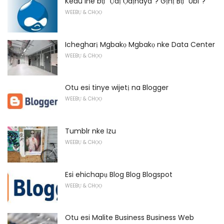
Kedu ihe bụ "Ụdị Ọdịnaya"? Gịnị Bụ "Ubi"?
WEEBỤ & CHỌỌ
Ichegharị Mgbakọ Mgbakọ nke Data Center
WEEBỤ & CHỌỌ
Otu esi tinye wijetị na Blogger
WEEBỤ & CHỌỌ
Tumblr nke Izu
WEEBỤ & CHỌỌ
Esi ehichapụ Blog Blog Blogspot
WEEBỤ & CHỌỌ
Otu esi Malite Business Business Web