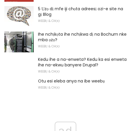
5 Ụzọ dị mfe iji chọta adreesị ozi-e site na
gị Blog
WEEBỤ & CHỌỌ
Ihe nchịkọta ihe nchịkwa dị na Bochum nke
mba ọzọ?
WEEBỤ & CHỌỌ
Kedu ihe a na-enweta? Kedu ka esi enweta
ihe na-ekwu banyere Drupal?
WEEBỤ & CHỌỌ
Otu esi eleba anya na ibe weebụ
WEEBỤ & CHỌỌ