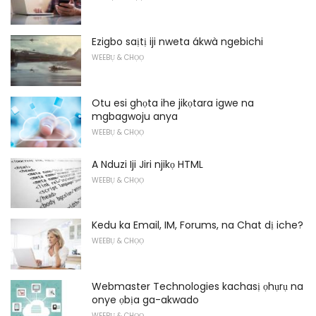
Ezigbo saịtị iji nweta ákwà ngebichi
WEEBỤ & CHỌỌ
Otu esi ghọta ihe jikọtara igwe na
mgbagwoju anya
WEEBỤ & CHỌỌ
A Nduzi Iji Jiri njikọ HTML
WEEBỤ & CHỌỌ
Kedu ka Email, IM, Forums, na Chat dị iche?
WEEBỤ & CHỌỌ
Webmaster Technologies kachasị ọhụrụ na
onye ọbịa ga-akwado
WEEBỤ & CHỌỌ