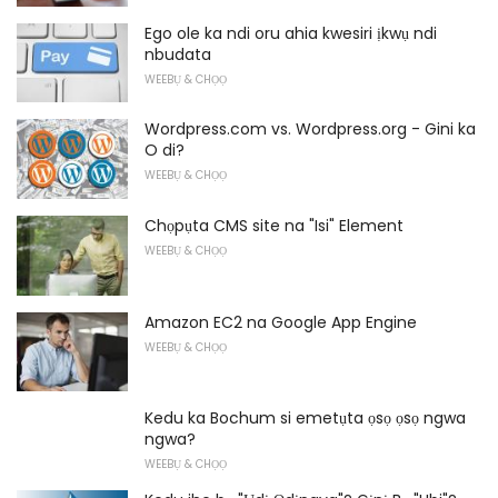
Ego ole ka ndi oru ahia kwesiri ịkwụ ndi
nbudata
WEEBỤ & CHỌỌ
Wordpress.com vs. Wordpress.org - Gini ka
O di?
WEEBỤ & CHỌỌ
Chọpụta CMS site na "Isi" Element
WEEBỤ & CHỌỌ
Amazon EC2 na Google App Engine
WEEBỤ & CHỌỌ
Kedu ka Bochum si emetụta ọsọ ọsọ ngwa
ngwa?
WEEBỤ & CHỌỌ