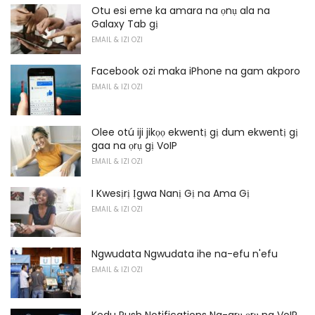
Otu esi eme ka amara na ọnụ ala na
Galaxy Tab gị
EMAIL & IZI OZI
Facebook ozi maka iPhone na gam akporo
EMAIL & IZI OZI
Olee otú iji jikọọ ekwentị gị dum ekwentị gị
gaa na ọrụ gị VoIP
EMAIL & IZI OZI
I Kwesịrị Ịgwa Nanị Gị na Ama Gị
EMAIL & IZI OZI
Ngwudata Ngwudata ihe na-efu n'efu
EMAIL & IZI OZI