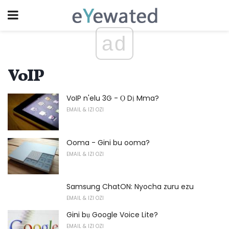
ad
VoIP
VoIP n'elu 3G - Ọ Dị Mma?
EMAIL & IZI OZI
Ooma - Gini bu ooma?
EMAIL & IZI OZI
Samsung ChatON: Nyocha zuru ezu
EMAIL & IZI OZI
Gini bụ Google Voice Lite?
EMAIL & IZI OZI