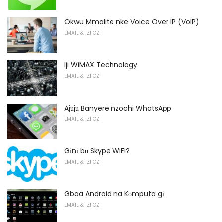
Okwu Mmalite nke Voice Over IP (VoIP)
EMAIL & IZI OZI
Iji WiMAX Technology
EMAIL & IZI OZI
Ajụjụ Banyere nzochi WhatsApp
EMAIL & IZI OZI
Gịnị bụ Skype WiFi?
EMAIL & IZI OZI
Gbaa Android na Kọmputa gị
EMAIL & IZI OZI