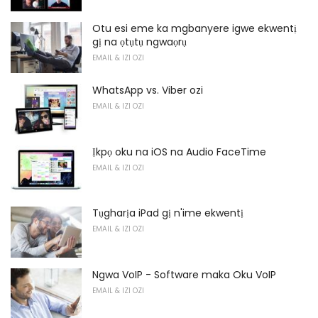
Otu esi eme ka mgbanyere igwe ekwentị
gị na ọtụtụ ngwaọrụ
EMAIL & IZI OZI
WhatsApp vs. Viber ozi
EMAIL & IZI OZI
Ịkpọ oku na iOS na Audio FaceTime
EMAIL & IZI OZI
Tụgharịa iPad gị n'ime ekwentị
EMAIL & IZI OZI
Ngwa VoIP - Software maka Oku VoIP
EMAIL & IZI OZI