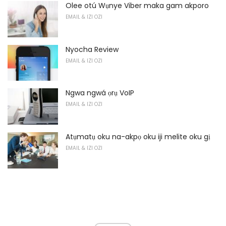
Olee otú Wụnye Viber maka gam akporo
EMAIL & IZI OZI
Nyocha Review
EMAIL & IZI OZI
Ngwa ngwá ọrụ VoIP
EMAIL & IZI OZI
Atụmatụ oku na-akpọ oku iji melite oku gị
EMAIL & IZI OZI