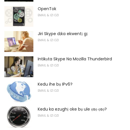
OpenTok
EMAIL & IZI OZI
Jiri Skype dịka ekwentị gị
EMAIL & IZI OZI
Intikọta Skype Na Mozilla Thunderbird
EMAIL & IZI OZI
Kedu ihe bụ IPv6?
EMAIL & IZI OZI
Kedu ka ezughị oke bụ ule ọsọ ọsọ?
EMAIL & IZI OZI