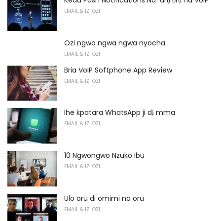
Kedu Push Notifications Na-arụ ọrụ na VoIP
EMAIL & IZI OZI
Ozi ngwa ngwa ngwa nyocha
EMAIL & IZI OZI
Bria VoIP Softphone App Review
EMAIL & IZI OZI
Ihe kpatara WhatsApp ji dị mma
EMAIL & IZI OZI
10 Ngwongwo Nzuko Ibu
EMAIL & IZI OZI
Ulo oru di omimi na oru
EMAIL & IZI OZI