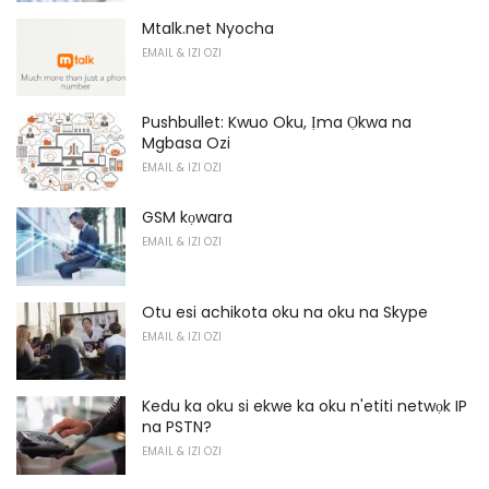
Mtalk.net Nyocha
EMAIL & IZI OZI
Pushbullet: Kwuo Oku, Ịma Ọkwa na
Mgbasa Ozi
EMAIL & IZI OZI
GSM kọwara
EMAIL & IZI OZI
Otu esi achikota oku na oku na Skype
EMAIL & IZI OZI
Kedu ka oku si ekwe ka oku n'etiti netwọk IP
na PSTN?
EMAIL & IZI OZI