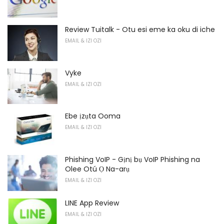
Review Tuitalk - Otu esi eme ka oku di iche
EMAIL & IZI OZI
Vyke
EMAIL & IZI OZI
Ebe ịzụta Ooma
EMAIL & IZI OZI
Phishing VoIP - Gịnị bụ VoIP Phishing na
Olee Otú Ọ Na-arụ
EMAIL & IZI OZI
LINE App Review
EMAIL & IZI OZI