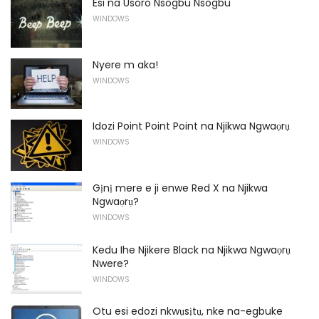
Esi na Usoro Nsogbu Nsogbu
WINDOWS
Nyere m aka!
WINDOWS
Idozi Point Point Point na Njikwa Ngwaọrụ
WINDOWS
Gịnị mere e ji enwe Red X na Njikwa
Ngwaọrụ?
WINDOWS
Kedu Ihe Njikere Black na Njikwa Ngwaọrụ
Nwere?
WINDOWS
Otu esi edozi nkwụsịtụ, nke na-egbuke