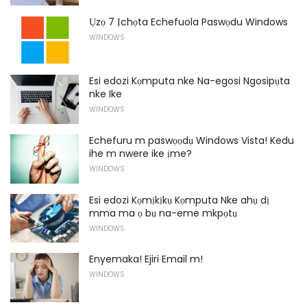
Ụzọ 7 Ịchọta Echefuola Paswọdu Windows
WINDOWS
Esi edozi Kọmputa nke Na-egosi Ngosipụta
nke Ike
WINDOWS
Echefuru m paswọọdụ Windows Vista! Kedu
ihe m nwere ike ịme?
WINDOWS
Esi edozi Kọmịkịkụ Kọmputa Nke ahụ dị
mma ma ọ bụ na-eme mkpọtụ
WINDOWS
Enyemaka! Ejiri Email m!
WINDOWS