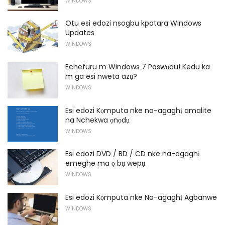
WINDOWS
Otu esi edozi nsogbu kpatara Windows
Updates
WINDOWS
Echefuru m Windows 7 Paswọdu! Kedu ka
m ga esi nweta azụ?
WINDOWS
Esi edozi Kọmputa nke na-agaghị amalite
na Nchekwa ọnọdụ
WINDOWS
Esi edozi DVD / BD / CD nke na-agaghị
emeghe ma ọ bụ wepụ
WINDOWS
Esi edozi Kọmputa nke Na-agaghị Agbanwe
WINDOWS