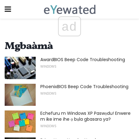
ad
Mgbaàmà
AwardBIOS Beep Code Troubleshooting
WINDOWS
PhoenixBIOS Beep Code Troubleshooting
WINDOWS
Echefuru m Windows XP Paswọdu! Enwere
m ike ime ihe ọ bụla gbasara ya?
WINDOWS