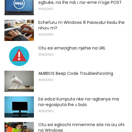
egbuke, na ihe ndị ị na-eme n'oge POST
WINDOWS
Echefuru m Windows 8 Paswọdu! Kedu ihe
nhọrọ m?
WINDOWS
Otu esi emezigharị njehie na URL
WINDOWS
AMIBIOS Beep Code Troubleshooting
WINDOWS
Esi edozi Kọmputa nke na-agbanye ma
na-egosiputa Ihe ọ bụla
WINDOWS
Otu esi egbochi mmemme site na izu ohi
na Windows