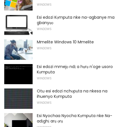
WINDOWS
Esi edozi Kọmputa nke na-agbanye ma
gbanyụọ
WINDOWS
Mmelite Windows 10 Mmelite
WINDOWS
Esi edozi mmejọ ndị a hụrụ n'oge usoro
Kọmputa
WINDOWS
Otu esi edozi nchọpụta na nkesa na
ihuenyo Kọmputa
WINDOWS
Esi Nyochaa Nyocha Kọmputa nke Na-
adịghị arụ ọrụ