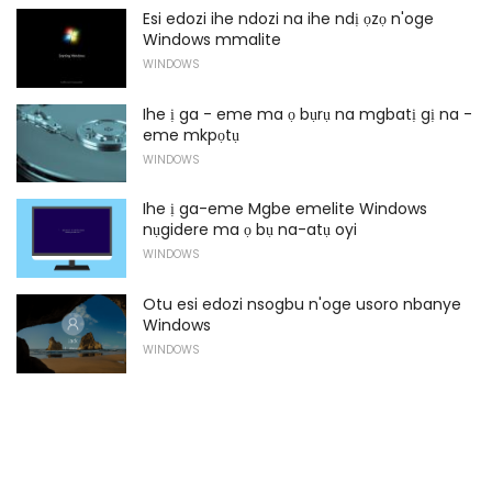
Esi edozi ihe ndozi na ihe ndị ọzọ n'oge
Windows mmalite
WINDOWS
Ihe ị ga - eme ma ọ bụrụ na mgbatị gị na -
eme mkpọtụ
WINDOWS
Ihe ị ga-eme Mgbe emelite Windows
nụgidere ma ọ bụ na-atụ oyi
WINDOWS
Otu esi edozi nsogbu n'oge usoro nbanye
Windows
WINDOWS