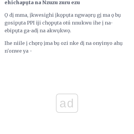
ehichapụta na Nzuzu zuru ezu
Ọ dị mma, ịkwesighi ịkọpụta ngwaọrụ gị ma ọ bụ
gosipụta PPI iji chọpụta otú nnukwu ihe ị na-
ebipụta ga-adị na akwụkwọ.
Ihe niile ị chọrọ ịma bụ ozi nke dị na onyinyo ahụ
n'onwe ya -
ad