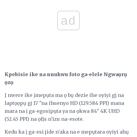
ad
Kpebisie ike na nnukwu foto ga-elele Ngwaọrụ
ọzọ
Ị nwere ike ịmepụta ma ọ bụ dezie ihe oyiyi gị na
laptọọpụ gị 17 "na ihuenyo HD (129.584 PPI) mana
mara na ị ga-egosipụta ya na ọkwa 84" 4K UHD
(52.45 PPI) na ọfịs n'izu na-esote.
Kedu ka ị ga-esi jide n'aka na e mepụtara oyiyi ahụ