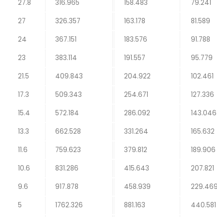
27.8
316.965
158.483
79.241
27
326.357
163.178
81.589
24
367.151
183.576
91.788
23
383.114
191.557
95.779
21.5
409.843
204.922
102.461
17.3
509.343
254.671
127.336
15.4
572.184
286.092
143.046
13.3
662.528
331.264
165.632
11.6
759.623
379.812
189.906
10.6
831.286
415.643
207.821
9.6
917.878
458.939
229.46
5
1762.326
881.163
440.581