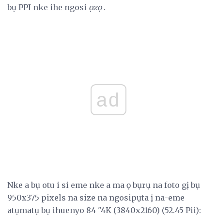
bụ PPI nke ihe ngosi
ọzọ
.
ad
Nke a bụ otu i si eme nke a ma ọ bụrụ na foto gị bụ
950x375 pixels na size na ngosipụta ị na-eme
atụmatụ bụ ihuenyo 84 "4K (3840x2160) (52.45 Pii):