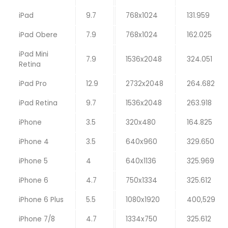
iPad
9.7
768x1024
131.959
iPad Obere
7.9
768x1024
162.025
iPad Mini
7.9
1536x2048
324.051
Retina
iPad Pro
12.9
2732x2048
264.682
iPad Retina
9.7
1536x2048
263.918
iPhone
3.5
320x480
164.825
iPhone 4
3.5
640x960
329.650
iPhone 5
4
640x1136
325.969
iPhone 6
4.7
750x1334
325.612
iPhone 6 Plus
5.5
1080x1920
400,529
iPhone 7/8
4.7
1334x750
325.612