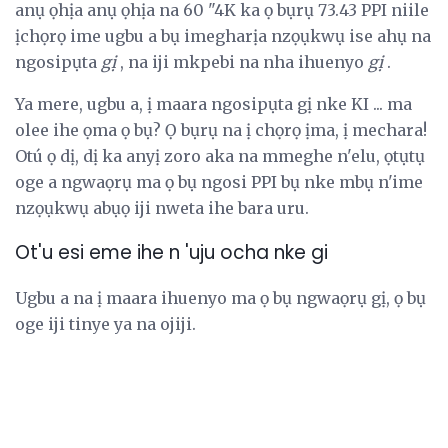
anụ ọhịa anụ ọhịa na 60 "4K ka ọ bụrụ 73.43 PPI niile
ịchọrọ ime ugbu a bụ imegharịa nzọụkwụ ise ahụ na
ngosipụta
gị
, na iji mkpebi na nha ihuenyo
gị
.
Ya mere, ugbu a, ị maara ngosipụta gị nke KI ... ma
olee ihe ọma ọ bụ? Ọ bụrụ na ị chọrọ ịma, ị mechara!
Otú ọ dị, dị ka anyị zoro aka na mmeghe n'elu, ọtụtụ
oge a ngwaọrụ ma ọ bụ ngosi PPI bụ nke mbụ n'ime
nzọụkwụ abụọ iji nweta ihe bara uru.
Ot'u esi eme ihe n 'uju ocha nke gi
Ugbu a na ị maara ihuenyo ma ọ bụ ngwaọrụ gị, ọ bụ
oge iji tinye ya na ojiji.