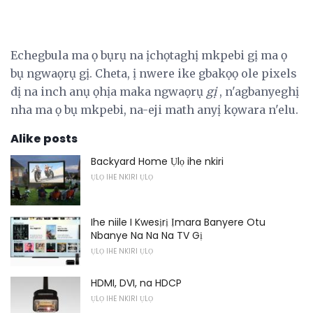
Echegbula ma ọ bụrụ na ịchọtaghị mkpebi gị ma ọ
bụ ngwaọrụ gị. Cheta, ị nwere ike gbakọọ ole pixels
dị na inch anụ ọhịa maka ngwaọrụ
gị
, n'agbanyeghị
nha ma ọ bụ mkpebi, na-eji math anyị kọwara n'elu.
Alike posts
Backyard Home Ụlọ ihe nkiri
ỤLỌ IHE NKIRI ỤLỌ
Ihe niile I Kwesịrị Ịmara Banyere Otu
Nbanye Na Na Na TV Gị
ỤLỌ IHE NKIRI ỤLỌ
HDMI, DVI, na HDCP
ỤLỌ IHE NKIRI ỤLỌ