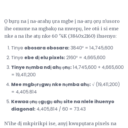
Ọ bụrụ na ị na-arahụ ụra mgbe ị na-arụ ọrụ n'usoro
ihe omume na mgbakọ na mwepụ, lee otú i si eme
nke a na ihe atụ nke 60 "4K (3840x2160) ihuenyo:
Tinye
obosara obosara:
3840² = 14,745,600
Tinye
ebe dị elu pixels:
2160² = 4,665,600
Tinye nọmba ndị ahụ ọnụ:
14,745,600 + 4,665,600
= 19,411,200
Mee mgbọrọgwụ nke nọmba ahụ:
√ (19,411,200)
= 4,405.814
Kewaa ọnụ ọgụgụ ahụ site na nlele ihuenyo
diagonal:
4,405,814 / 60 = 73.43
N'ihe dị mkpirikpi ise, anyị kwupụtara pixels na