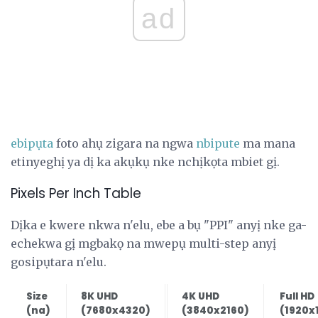
ad
ebipụta
foto ahụ zigara na ngwa
nbipute
ma mana
etinyeghị ya dị ka akụkụ nke nchịkọta mbiet gị.
Pixels Per Inch Table
Dịka e kwere nkwa n'elu, ebe a bụ "PPI" anyị nke ga-
echekwa gị mgbakọ na mwepụ multi-step anyị
gosipụtara n'elu.
Size
8K UHD
4K UHD
Full HD
(na)
(7680x4320)
(3840x2160)
(1920x