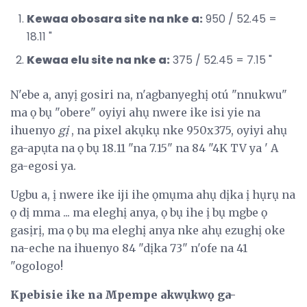
Kewaa obosara site na nke a:
950 / 52.45 =
18.11 "
Kewaa elu site na nke a:
375 / 52.45 = 7.15 "
N'ebe a, anyị gosiri na, n'agbanyeghị otú "nnukwu"
ma ọ bụ "obere" oyiyi ahụ nwere ike isi yie na
ihuenyo
gị
, na pixel akụkụ nke 950x375, oyiyi ahụ
ga-apụta na ọ bụ 18.11 "na 7.15" na 84 "4K TV ya ' A
ga-egosi ya.
Ugbu a, ị nwere ike iji ihe ọmụma ahụ dịka ị hụrụ na
ọ dị mma ... ma eleghị anya, ọ bụ ihe ị bụ mgbe ọ
gasịrị, ma ọ bụ ma eleghị anya nke ahụ ezughị oke
na-eche na ihuenyo 84 "dịka 73" n'ofe na 41
"ogologo!
Kpebisie ike na Mpempe akwụkwọ ga-