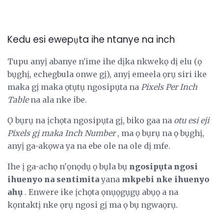
Kedu esi ewepụta ihe ntanye na inch
Tupu anyị abanye n'ime ihe dịka nkwekọ dị elu (ọ
bụghị, echegbula onwe gị), anyị emeela ọrụ siri ike
maka gị maka ọtụtụ ngosipụta na
Pixels Per Inch
Table
na ala nke ibe.
Ọ bụrụ na ịchọta ngosipụta gị, biko gaa na
otu esi eji
Pixels gị maka Inch Number
, ma ọ bụrụ na ọ bụghị,
anyị ga-akọwa ya na ebe ole na ole dị mfe.
Ihe ị ga-achọ n'ọnọdụ ọ bụla bụ
ngosipụta ngosi
ihuenyo na sentimita
yana
mkpebi nke ihuenyo
ahụ
. Enwere ike ịchọta ọnụọgụgụ abụọ a na
kọntaktị nke ọrụ ngosi gị ma ọ bụ ngwaọrụ.