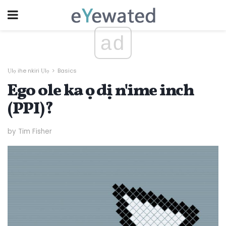
ad
Ụlọ ihe nkiri Ụlọ
Basics
Ego ole ka ọ dị n'ime inch
(PPI)?
by Tim Fisher