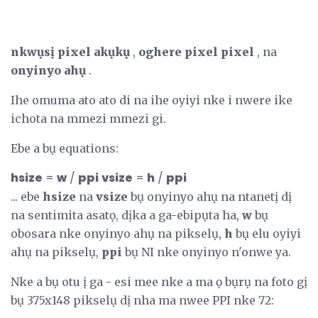
nkwụsị pixel akụkụ
,
oghere pixel pixel
, na
onyinyo ahụ
.
Ihe omuma ato ato di na ihe oyiyi nke i nwere ike
ichota na mmezi mmezi gi.
Ebe a bụ equations:
hsize
=
w
/
ppi
vsize
=
h
/
ppi
... ebe
hsize
na
vsize
bụ onyinyo ahụ na ntanetị dị
na sentimita asatọ, dịka a ga-ebipụta ha,
w
bụ
obosara nke onyinyo ahụ na pikselụ,
h
bụ elu oyiyi
ahụ na pikselụ,
ppi
bụ NI nke onyinyo n'onwe ya.
Nke a bụ otu ị ga - esi mee nke a ma ọ bụrụ na foto gị
bụ 375x148 pikselụ dị nha ma nwee PPI nke 72: