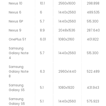
Nexus 10
10.1
2560x1600
298.898
Nexus 6
6
1440x2560
489.535
Nexus 6P
5.7
1440x2560
515.300
Nexus 9
8.9
2048x1536
287.640
OnePlus 5T
6.01
1080x2160
401.822
Samsung
Galaxy Note
5.7
1440x2560
515.300
4
Samsung
Galaxy Note
6.3
2960x1440
522.489
8
Samsung
5.1
1080x1920
431.943
Galaxy S5
Samsung
5.1
1440x2560
575.923
Galaxy S6