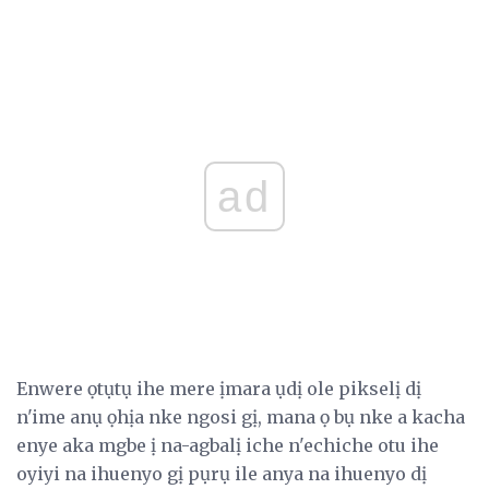
ad
Enwere ọtụtụ ihe mere ịmara ụdị ole pikselị dị
n'ime anụ ọhịa nke ngosi gị, mana ọ bụ nke a kacha
enye aka mgbe ị na-agbalị iche n'echiche otu ihe
oyiyi na ihuenyo gị pụrụ ile anya na ihuenyo dị