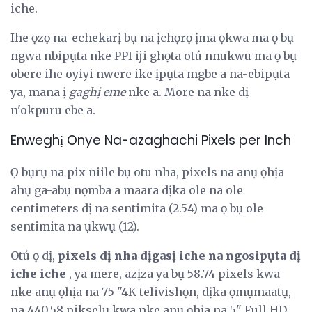
iche.
Ihe ọzọ na-echekarị bụ na ịchọrọ ịma ọkwa ma ọ bụ
ngwa nbipụta nke PPI iji ghọta otú nnukwu ma ọ bụ
obere ihe oyiyi nwere ike ịpụta mgbe a na-ebipụta
ya, mana ị
gaghị eme
nke a. More na nke dị
n'okpuru ebe a.
Enweghị Onye Na-azaghachi Pixels per Inch
Ọ bụrụ na pix niile bụ otu nha, pixels na anụ ọhịa
ahụ ga-abụ nọmba a maara dịka ole na ole
centimeters dị na sentimita (2.54) ma ọ bụ ole
sentimita na ụkwụ (12).
Otú ọ dị,
pixels dị nha dịgasị iche na ngosipụta dị
iche iche
, ya mere, azịza ya bụ 58.74 pixels kwa
nke anụ ọhịa na 75 "4K telivishọn, dịka ọmụmaatụ,
na 440.58 pikselụ kwa nke anụ ọhịa na 5" Full HD