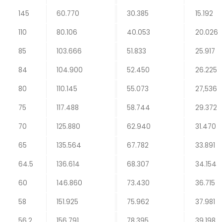
145
60.770
30.385
15.192
110
80.106
40.053
20.026
85
103.666
51.833
25.917
84
104.900
52.450
26.225
80
110.145
55.073
27,536
75
117.488
58.744
29.372
70
125.880
62.940
31.470
65
135.564
67.782
33.891
64.5
136.614
68.307
34.154
60
146.860
73.430
36.715
58
151.925
75.962
37.981
56.2
156.791
78.395
39.198