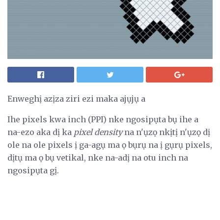
Enweghị azịza ziri ezi maka ajụjụ a
Ihe pixels kwa inch (PPI) nke ngosipụta bụ ihe a
na-ezo aka dị ka
pixel density
na n'ụzọ nkịtị n'ụzọ dị
ole na ole pixels ị ga-agụ ma ọ bụrụ na ị gụrụ pixels,
dịtụ ma ọ bụ vetikal, nke na-adị na otu inch na
ngosipụta gị.