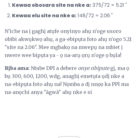
Kewaa obosara site na nke a:
375/72 = 5.21 "
Kewaa elu site na nke a:
148/72 = 2.06 "
N'iche na ị gaghị atụfe onyinyo ahụ n'oge usoro
obibi akwụkwọ ahụ, a ga-ebipụta foto ahụ n'ogo 5.21
"site na 2.06". Mee mgbakọ na mwepụ na mbiet ị
nwere wee bipụta ya - ọ na-arụ ọrụ n'oge ọ bụla!
Rịba ama:
Ntube DPI a debere
onye nbipute
gị, ma ọ
bụ 300, 600, 1200, wdg, anaghị emetụta ụdị nke a
na-ebipụta foto ahụ na! Nọmba a dị nnọọ ka PPI ma
na-anọchi anya "àgwà" ahụ nke e si