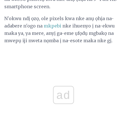
smartphone screen.
N'okwu ndị ọzọ, ole pixels kwa nke anụ ọhịa na-
adabere n'ogo na
mkpebi
nke ihuenyo ị na-ekwu
maka ya, ya mere, anyị ga-eme ụfọdụ mgbakọ na
mwepụ iji nweta nọmba ị na-esote maka nke gị.
ad