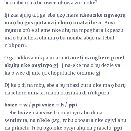
buru ibu ma ọ bụ nwee nkọwa zuru oke?
Iji zaa ajụjụ a, ị ga-ebu ụzọ mara
nkea nke ngwaọrụ
ma ọ bụ gosipụta na ị chọrọ ịmata ihe a
. Anyị
mụtara otú e si eme nke ahụ na mpaghara ikpeazụ,
ma ọ bụ ịchọta otu ma ọ bụ nọmba abụọ na tebụl
n'okpuru.
Ọ ga-adịkwa mkpa ịmara
ntanetị na oghere pixel
akụkụ nke onyinyo gị
. Ị na-eke ma ọ bụ dezie ya
ka o wee dị mfe iji chọpụta ihe omume gị.
Dị ka ọ dị na mbụ, ebe a bụ nhazi zuru oke ma ọ bụrụ
na ịchọrọ mmasị, mana ntụziaka dị n'okpuru:
hsize
=
w
/
ppi
vsize
=
h
/
ppi
... ebe
hsize
na
vsize
bụ onyinyo ahụ dị na
sentimita, na
nlele
ọzọ
,
w
bụ obosara nke oyiyi ahụ
na pikselụ,
h
bụ ogo nke oyiyi ahụ na pikselụ,
ppi