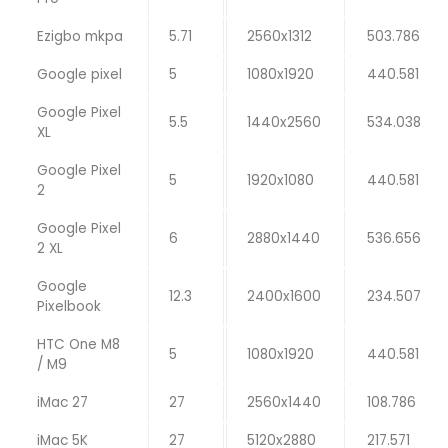
Ezigbo mkpa
5.71
2560x1312
503.786
Google pixel
5
1080x1920
440.581
Google Pixel
5.5
1440x2560
534.038
XL
Google Pixel
5
1920x1080
440.581
2
Google Pixel
6
2880x1440
536.656
2 XL
Google
12.3
2400x1600
234.507
Pixelbook
HTC One M8
5
1080x1920
440.581
/ M9
iMac 27
27
2560x1440
108.786
iMac 5K
27
5120x2880
217.571