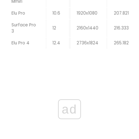
Mmiri
Elu Pro
10.6
1920x1080
207.821
Surface Pro
12
2160x1440
216.333
3
Elu Pro 4
12.4
2736x1824
265.182
ad