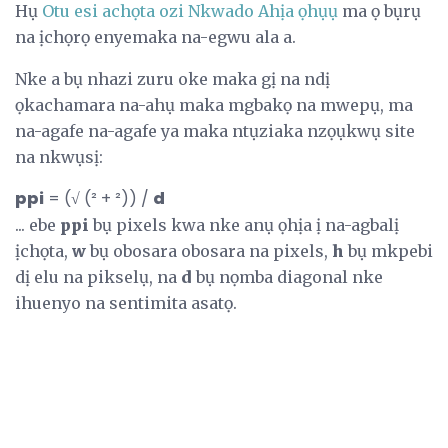
Hụ
Otu esi achọta ozi Nkwado Ahịa ọhụụ
ma ọ bụrụ
na ịchọrọ enyemaka na-egwu ala a.
Nke a bụ nhazi zuru oke maka gị na ndị
ọkachamara na-ahụ maka mgbakọ na mwepụ, ma
na-agafe na-agafe ya maka ntụziaka nzọụkwụ site
na nkwụsị:
ppi
= (√ (² + ²)) /
d
... ebe
ppi
bụ pixels kwa nke anụ ọhịa ị na-agbalị
ịchọta,
w
bụ obosara obosara na pixels,
h
bụ mkpebi
dị elu na pikselụ, na
d
bụ nọmba diagonal nke
ihuenyo na sentimita asatọ.