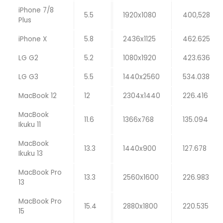
iPhone 7/8
5.5
1920x1080
400,528
Plus
iPhone X
5.8
2436x1125
462.625
LG G2
5.2
1080x1920
423.636
LG G3
5.5
1440x2560
534.038
MacBook 12
12
2304x1440
226.416
MacBook
11.6
1366x768
135.094
Ikuku 11
MacBook
13.3
1440x900
127.678
Ikuku 13
MacBook Pro
13.3
2560x1600
226.983
13
MacBook Pro
15.4
2880x1800
220.535
15