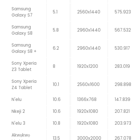
Samsung
5.1
2560x1440
575.923
Galaxy S7
Samsung
5.8
2960x1440
567.532
Galaxy S8
Samsung
6.2
2960x1440
530.917
Galaxy S8 +
Sony Xperia
8
1920x1200
283.019
Z3 Tablet
Sony Xperia
10.1
2560x1600
298.898
Z4 Tablet
N'elu
10.6
1366x768
147.839
Nkeji 2
10.6
1920x1080
207.821
N'elu 3
10.8
1920x1080
203.973
Akwụkwọ
13.5
3000x2000
267.078