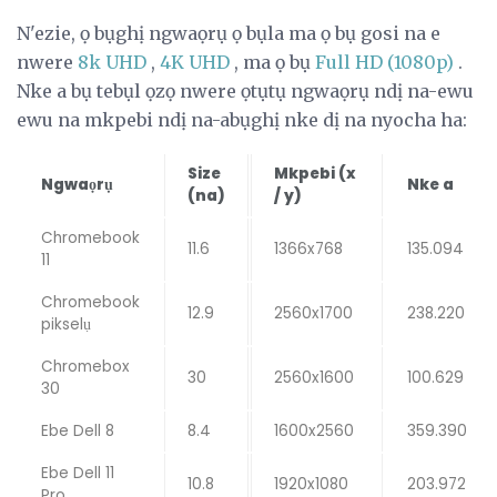
N'ezie, ọ bụghị ngwaọrụ ọ bụla ma ọ bụ gosi na e
nwere
8k UHD
,
4K UHD
, ma ọ bụ
Full HD (1080p)
.
Nke a bụ tebụl ọzọ nwere ọtụtụ ngwaọrụ ndị na-ewu
ewu na mkpebi ndị na-abụghị nke dị na nyocha ha:
Size
Mkpebi (x
Ngwaọrụ
Nke a
(na)
/ y)
Chromebook
11.6
1366x768
135.094
11
Chromebook
12.9
2560x1700
238.220
pikselụ
Chromebox
30
2560x1600
100.629
30
Ebe Dell 8
8.4
1600x2560
359.390
Ebe Dell 11
10.8
1920x1080
203.972
Pro