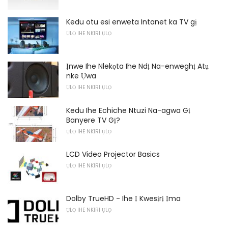
Kedu otu esi enweta Intanet ka TV gị
ỤLỌ IHE NKIRI ỤLỌ
Ịnwe Ihe Nlekọta Ihe Ndị Na-enweghị Atụ
nke Ụwa
ỤLỌ IHE NKIRI ỤLỌ
Kedu Ihe Echiche Ntuzi Na-agwa Gị
Banyere TV Gị?
ỤLỌ IHE NKIRI ỤLỌ
LCD Video Projector Basics
ỤLỌ IHE NKIRI ỤLỌ
Dolby TrueHD - Ihe Ị Kwesịrị Ịma
ỤLỌ IHE NKIRI ỤLỌ