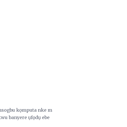
e nsogbu kọmputa nke m
ikwu banyere ụfọdụ ebe