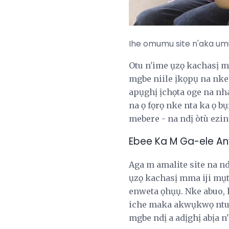
Ihe omumu site n'aka umu
Otu n'ime ụzọ kachasị 
mgbe niile ịkọpụ na nke
apụghị ịchọta oge na nha
na ọ fọrọ nke nta ka ọ b
mebere - na ndị òtù ezin
Ebee Ka M Ga-ele A
Aga m amalite site na 
ụzọ kachasị mma iji mụt
enweta ọhụụ. Nke abuo, h
iche maka akwụkwọ ntuz
mgbe ndị a adịghị abịa n