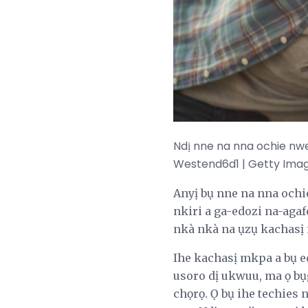
Ndị nne na nna ochie nwe
Westend6d1 | Getty Ima
Anyị bụ nne na nna ochie
nkiri a ga-edozi na-aga
nkà nkà na ụzụ kachasị 
Ihe kachasị mkpa a bụ e
usoro dị ukwuu, ma ọ bụg
chọrọ. Ọ bụ ihe techie