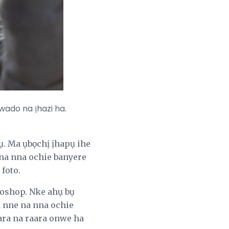
wado na ịhazi ha.
ụ. Ma ụbọchị ịhapụ ihe
 na nna ochie banyere
foto.
toshop. Nke ahụ bụ
ị nne na nna ochie
ara na raara onwe ha