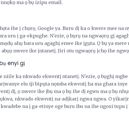
a nnọkọ ma ọ bụ izipu email.
họta ihe ị chọrọ, Google ya. Buru dị ka o kwere mee na ny
 uru ị ga-ekpughe. N'ezie, ọ bụrụ na ngwaọrụ gị agagh
ụmọdụ ahụ bara uru agaghị enwe ike ịgụta. Ọ bụ ya mere m
abụọ nwere ike ịntanetị. Jiri otu ngwaọrụ ịchọ ihe ngw
bụ enyi gị
 niile ka nkwado ekwentị ntanetị. N'ezie, ọ bụghị mgbe 
arịwanye elu iji bipụta nọmba ekwentị ha ma ghara iny
ntị dị, ọ nwere ike ịbụ ma ọ bụ ihe dị egwu ma ọ bụ nh
zọkwa, nkwado ekwentị na-adịkarị ngwa ngwa. O yikarịrị
 kwadebe na ị ga-etinye oge buru ibu na ihe ngosi tupu ị