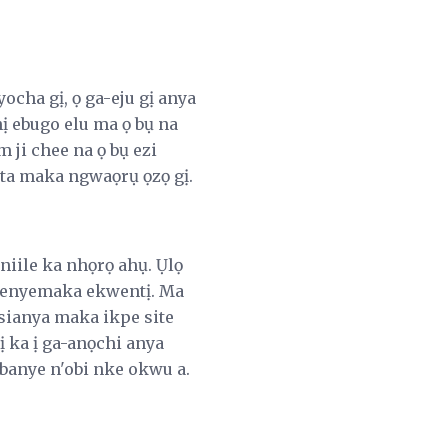
ocha gị, ọ ga-eju gị anya
ị ebugo elu ma ọ bụ na
 ji chee na ọ bụ ezi
ọta maka ngwaọrụ ọzọ gị.
niile ka nhọrọ ahụ. Ụlọ
e enyemaka ekwentị. Ma
ụsianya maka ikpe site
 ka ị ga-anọchi anya
 banye n'obi nke okwu a.