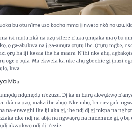
aka bu otu n'ime uzo kacha mma iji nweta nkà na uzu. Ki
mma isi mụta nkà na ụzụ sitere n'aka ụmụaka ma ọ bụ ụ
kọ, ọ ga-abụkwa na ị ga-amụta ọtụtụ ihe. Ọtụtụ mgbe, ns
zi ọrụ ha iji kesaa ihe ha maara. N'ihi nke ahụ, agbakọt
ụrụ oge ọ bụla. Ma ekwela ka nke ahụ gbochie gị ịhazi og
ụlọ, kwa.
nya Mbụ
ndụmọdụ ndụmọdụ n'ozuzu. Dị ka m hụrụ akwụkwọ n'anya,
a nkà na ụzụ, maka ihe abụọ. Nke mbụ, ha na-agafe ngw
a na-enweghi ike iji aka gị, ihe ndị dị gị mkpa na nghọ
iaka nke ndị na-abịa na ngwaọrụ na mmemme gị, ọ bụ e
'ụdị akwụkwọ ndị dị n'ezie.