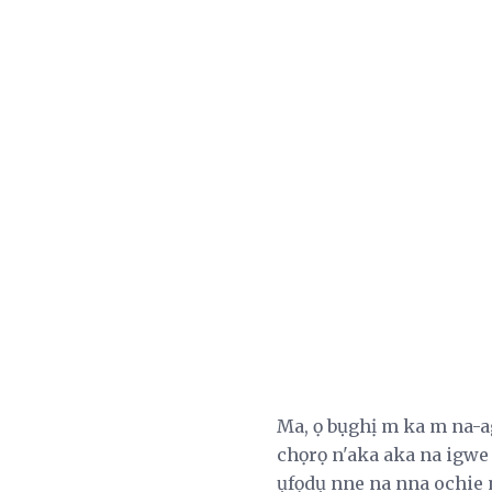
Ma, ọ bụghị m ka m na-
chọrọ n'aka aka na igwe 
ụfọdụ nne na nna ochie