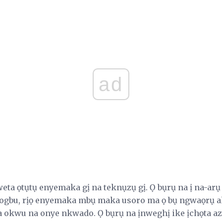
ad
nweta ọtụtụ enyemaka gị na teknụzụ gị. Ọ bụrụ na ị na-
gbu, rịọ enyemaka mbụ maka usoro ma ọ bụ ngwaọrụ ahụ
 okwu na onye nkwado. Ọ bụrụ na ịnweghị ike ịchọta azịz