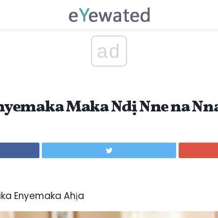
ad
yemaka Maka Ndị Nne na Nn
aka Enyemaka Ahịa