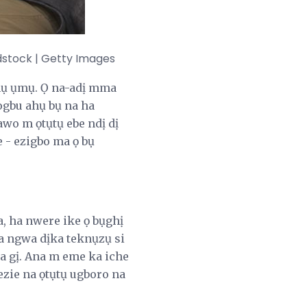
dstock | Getty Images
mụ ụmụ. Ọ na-adị mma
ogbu ahụ bụ na ha
awo m ọtụtụ ebe ndị dị
e - ezigbo ma ọ bụ
 ha nwere ike ọ bụghị
a ngwa dịka teknụzụ si
ta gị. Ana m eme ka iche
zie na ọtụtụ ugboro na