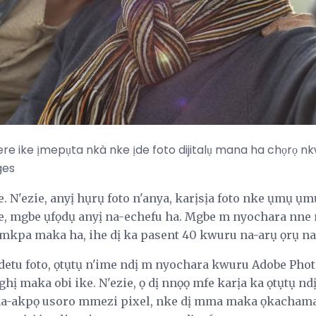
re ike ịmepụta nkà nke ịde foto dijitalụ mana ha chọrọ nk
ges
. N'ezie, anyị hụrụ foto n'anya, karịsịa foto nke ụmụ ụm
fe, mgbe ụfọdụ anyị na-echefu ha. Mgbe m nyochara nne
mkpa maka ha, ihe dị ka pasent 40 kwuru na-arụ ọrụ na 
detu foto, ọtụtụ n'ime ndị m nyochara kwuru Adobe Pho
hị maka obi ike. N'ezie, ọ dị nnọọ mfe karịa ka ọtụtụ nd
s na-akpọ usoro mmezi pixel, nke dị mma maka ọkacham