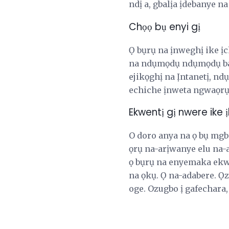
ndị a, gbalịa ịdebanye n
Chọọ bụ enyi gị
Ọ bụrụ na ịnweghị ike ịc
na ndụmọdụ ndụmọdụ bara
ejikọghị na Ịntanetị, nd
echiche ịnweta ngwaọrụ 
Ekwentị gị nwere ike ị
O doro anya na ọ bụ mgbe
ọrụ na-arịwanye elu na-
ọ bụrụ na enyemaka ekwe
na ọkụ. Ọ na-adabere. Ọ
oge. Ozugbo ị gafechara,