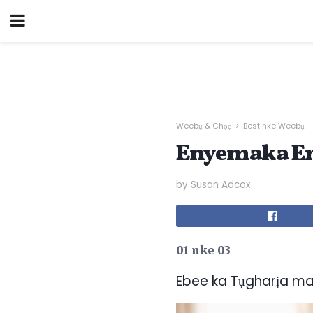
Weebụ & Chọọ
Best nke Weebụ
Enyemaka En
by Susan Adcox
01 nke 03
Ebee ka Tụgharịa m