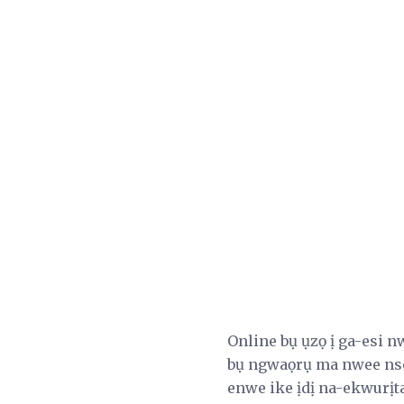
Online bụ ụzọ ị ga-esi 
bụ ngwaọrụ ma nwee nso
enwe ike ịdị na-ekwurịta