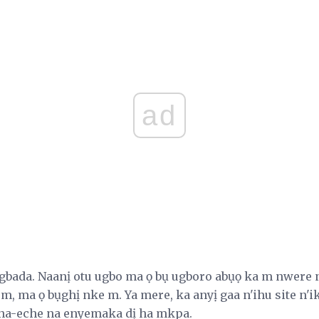
ad
agbada. Naanị otu ugbo ma ọ bụ ugboro abụọ ka m nwer
m, ma ọ bụghị nke m. Ya mere, ka anyị gaa n'ihu site n'
 na-eche na enyemaka dị ha mkpa.