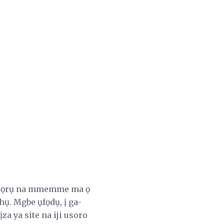
arụ ọrụ na mmemme ma ọ
. Mgbe ụfọdụ, ị ga-
a ya site na iji usoro