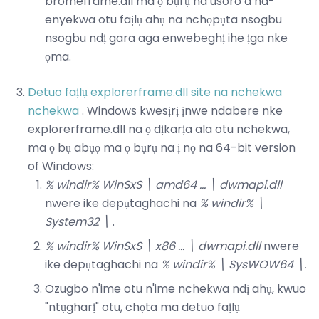
bromeframe.dll ma ọ bụrụ na usoro a na-
enyekwa otu faịlụ ahụ na nchọpụta nsogbu
nsogbu ndị gara aga enwebeghị ihe ịga nke
ọma.
Detuo faịlụ explorerframe.dll site na nchekwa
nchekwa
. Windows kwesịrị ịnwe ndabere nke
explorerframe.dll na ọ dịkarịa ala otu nchekwa,
ma ọ bụ abụọ ma ọ bụrụ na ị nọ na 64-bit version
of Windows:
% windir% WinSxS \ amd64 ... \ dwmapi.dll
nwere ike depụtaghachi na
% windir% \
System32 \
.
% windir% WinSxS \ x86 ... \ dwmapi.dll
nwere
ike depụtaghachi na
% windir% \ SysWOW64 \.
Ozugbo n'ime otu n'ime nchekwa ndị ahụ, kwuo
"ntụgharị" otu, chọta ma detuo faịlụ