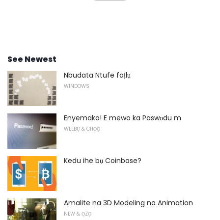
See Newest
Nbudata Ntufe faịlụ
WINDOWS
Enyemaka! E mewo ka Paswọdu m
WEEBỤ & CHỌỌ
Kedu ihe bụ Coinbase?
Amalite na 3D Modeling na Animation
NEW & ỌZỌ