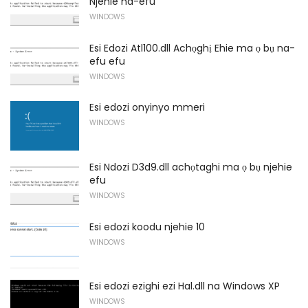
Njehie na-efu
WINDOWS
Esi Edozi Atl100.dll Achọghị Ehie ma ọ bụ na-
efu efu
WINDOWS
Esi edozi onyinyo mmeri
WINDOWS
Esi Ndozi D3d9.dll achọtaghi ma ọ bụ njehie
efu
WINDOWS
Esi edozi koodu njehie 10
WINDOWS
Esi edozi ezighi ezi Hal.dll na Windows XP
WINDOWS