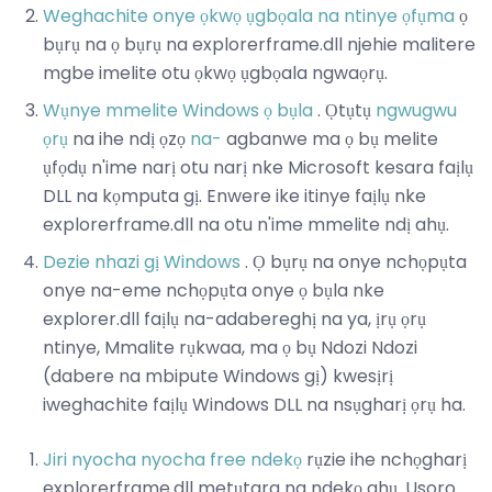
Weghachite onye ọkwọ ụgbọala na ntinye ọfụma
ọ
bụrụ na ọ bụrụ na explorerframe.dll njehie malitere
mgbe imelite otu ọkwọ ụgbọala ngwaọrụ.
Wụnye mmelite Windows ọ bụla
. Ọtụtụ
ngwugwu
ọrụ
na ihe ndị ọzọ
na-
agbanwe ma ọ bụ melite
ụfọdụ n'ime narị otu narị nke Microsoft kesara faịlụ
DLL na kọmputa gị. Enwere ike itinye faịlụ nke
explorerframe.dll na otu n'ime mmelite ndị ahụ.
Dezie nhazi gị Windows
. Ọ bụrụ na onye nchọpụta
onye na-eme nchọpụta onye ọ bụla nke
explorer.dll faịlụ na-adabereghị na ya, ịrụ ọrụ
ntinye, Mmalite rụkwaa, ma ọ bụ Ndozi Ndozi
(dabere na mbipute Windows gị) kwesịrị
iweghachite faịlụ Windows DLL na nsụgharị ọrụ ha.
Jiri nyocha nyocha free ndekọ
rụzie ihe nchọgharị
explorerframe.dll metụtara na ndekọ ahụ. Usoro