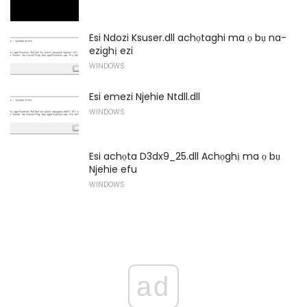
Esi Ndozi Ksuser.dll achọtaghi ma ọ bụ na-
ezighị ezi
WINDOWS
Esi emezi Njehie Ntdll.dll
WINDOWS
Esi achọta D3dx9_25.dll Achọghị ma ọ bụ
Njehie efu
WINDOWS
ad