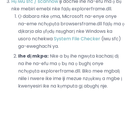
Hụ iwu sfc / scannow
iji dochie ihe na-efu ma ọ bụ
nke mebiri emebi nke faịlụ explorerframe.dll.
Ọ dabara nke ọma, Microsoft na-enye onye
na-eme nchọpụta browsersframe.dll faịlụ ma ọ
dịkarịa ala ụfọdụ nsụgharị nke Windows ka
usoro nchekwa
System File Checker
(iwu sfc)
ga-eweghachi ya.
Ihe dị mkpa:
Nke a bụ ihe ngwọta kachasị dị
na ihe na-efu ma ọ bụ na ọ bụghị onye
nchọpụta explorerframe.dll. Biko mee mgbalị
niile i nwere ike ime iji mezue nzọụkwụ a mgbe ị
kwenyesiri ike na kọmputa gị abụghị nje.