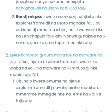
ịmeghachi onye na-eme nchọpụta
nchọgharị.dll na usoro nchịkọta faịlụ
.
Ihe dị mkpa:
Inweta nsonaazụ nchịkọta nke
explorerframe.dll na usoro mgbake faịlụ bụ
echiche dị mma ma ọ bụrụ na ị kwenyesiri ike
na ị ehichapụla faịlụ ahụ n'onwe gị nakwa na ọ
na-arụ ọrụ nke ọma tupu i mee nke ahụ.
Lelee kọmputa gị dum maka nje na malware ndị
ọzọ
. Ụfọdụ njehie explorerframe.dll nwere ike
ịdaba na ụdị ọrịa malware na kọmputa gị nke
mebiri faịlụ DLL.
Ọbụna o kwere omume na njehie
explorerframe.dll ị na-ahụ bụ ihe metụtara
mmemme mmegide nke na-eme ka ọ dị ka
faịlụ ahụ.