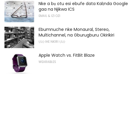
Nke a bụ otu esi ebufe data Kalịnda Google
gaa na Njikwa ICS
EMAIL & IZI OZI
Ebumnuche nke Monaural, Stereo,
Multichannel, na Gburugburu Okirikiri
ỤLỌ IHE NKIRI ỤLỌ
Apple Watch vs. FitBit Blaze
WEARABLES