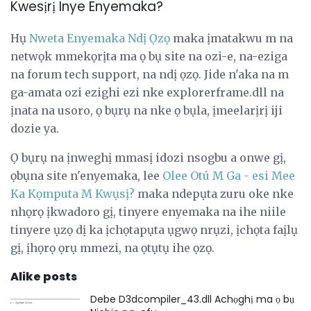
Kwesịrị Inye Enyemaka?
Hụ
Nweta Enyemaka Ndị Ọzọ
maka ịmatakwu m na
netwọk mmekọrịta ma ọ bụ site na ozi-e, na-eziga
na forum tech support, na ndị ọzọ. Jide n'aka na m
ga-amata ozi ezighi ezi nke explorerframe.dll na
ịnata na usoro, ọ bụrụ na nke ọ bụla, ịmeelarịrị iji
dozie ya.
Ọ bụrụ na ịnweghị mmasị idozi nsogbu a onwe gị,
ọbụna site n'enyemaka, lee
Olee Otú M Ga - esi Mee
Ka Kọmputa M Kwụsị?
maka ndepụta zuru oke nke
nhọrọ ịkwadoro gị, tinyere enyemaka na ihe niile
tinyere ụzọ dị ka ịchọtapụta ụgwọ nrụzi, ịchọta faịlụ
gị, ịhọrọ ọrụ mmezi, na ọtụtụ ihe ọzọ.
Alike posts
Debe D3dcompiler_43.dll Achọghị ma ọ bụ