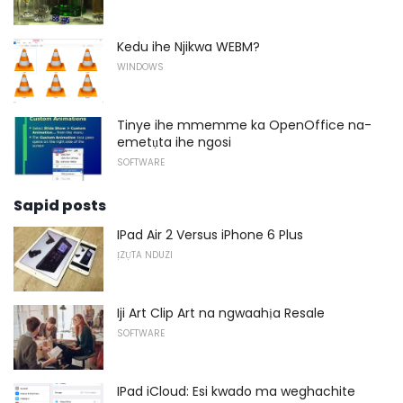
Kedu ihe Njikwa WEBM?
WINDOWS
Tinye ihe mmemme ka OpenOffice na-
emetụta ihe ngosi
SOFTWARE
Sapid posts
IPad Air 2 Versus iPhone 6 Plus
ỊZỤTA NDUZI
Iji Art Clip Art na ngwaahịa Resale
SOFTWARE
IPad iCloud: Esi kwado ma weghachite