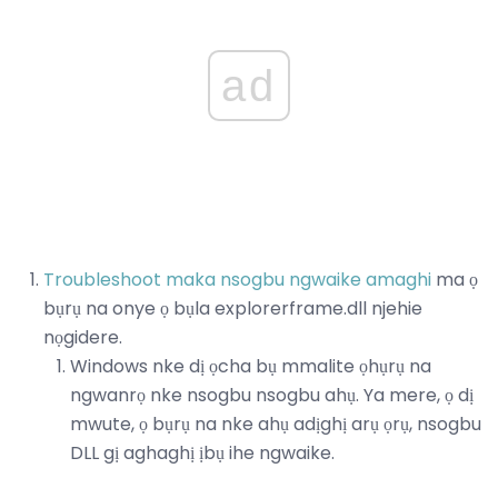
ad
Troubleshoot maka nsogbu ngwaike amaghi
ma ọ
bụrụ na onye ọ bụla explorerframe.dll njehie
nọgidere.
Windows nke dị ọcha bụ mmalite ọhụrụ na
ngwanrọ nke nsogbu nsogbu ahụ. Ya mere, ọ dị
mwute, ọ bụrụ na nke ahụ adịghị arụ ọrụ, nsogbu
DLL gị aghaghị ịbụ ihe ngwaike.