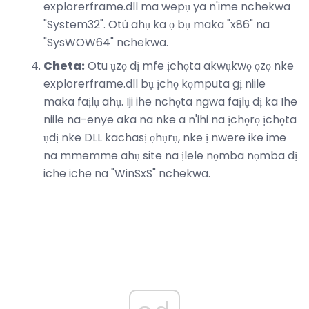
explorerframe.dll ma wepụ ya n'ime nchekwa
"System32". Otú ahụ ka ọ bụ maka "x86" na
"SysWOW64" nchekwa.
Cheta:
Otu ụzọ dị mfe ịchọta akwụkwọ ọzọ nke
explorerframe.dll bụ ịchọ kọmputa gị niile
maka faịlụ ahụ. Iji ihe nchọta ngwa faịlụ dị ka Ihe
niile na-enye aka na nke a n'ihi na ịchọrọ ịchọta
ụdị nke DLL kachasị ọhụrụ, nke ị nwere ike ime
na mmemme ahụ site na ịlele nọmba nọmba dị
iche iche na "WinSxS" nchekwa.