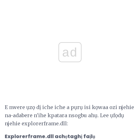
ad
E nwere ụzọ dị iche iche a pụrụ isi kọwaa ozi njehie
na-adabere n'ihe kpatara nsogbu ahụ. Lee ụfọdụ
njehie explorerframe.dll:
Explorerframe.dll achọtaghị
faịlụ