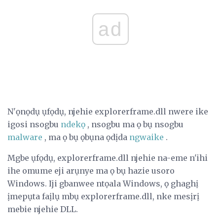
ad
N'ọnọdụ ụfọdụ, njehie explorerframe.dll nwere ike
igosi nsogbu
ndekọ
, nsogbu ma ọ bụ nsogbu
malware
, ma ọ bụ ọbụna ọdịda
ngwaike
.
Mgbe ụfọdụ, explorerframe.dll njehie na-eme n'ihi
ihe omume eji arụnye ma ọ bụ hazie usoro
Windows. Iji gbanwee ntọala Windows, ọ ghaghị
ịmepụta faịlụ mbụ explorerframe.dll, nke mesịrị
mebie njehie DLL.