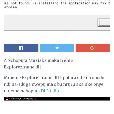
A Nchọpụta Ntuziaka maka njehie
Explorerframe.dll
Mmehie Explorerframe.dll kpatara site na ọnọdụ
ndị na-eduga nwepụ ma ọ bụ nrụrụ aka nke onye
na-eme nchọpụta
DLL faịlụ
.