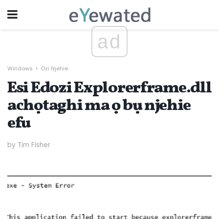
ad
Windows
Ozi Njehie
Esi Edozi Explorerframe.dll
achọtaghi ma ọ bụ njehie
efu
by Tim Fisher