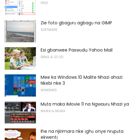
IPAD
Zie foto gbagọrọ agbagọ na GIMP
SOFTWARE
Esi gbanwee Paswọdu Yahoo Mail
EMAIL & IZI OZI
Mee ka Windows 10 Malite Nhazi ahazi:
Nkebi nke 3
WINDOWS
Mụta maka iMovie 11 na Ngwaọrụ Nhazi ya
NGWA & NGWA
Ihe na njirimara nke ịghọ onye nrụpụta
ekwentị