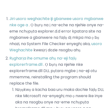
Jiri usoro weghachite iji gbanwee usoro mgbanwe
nke oge a
. Ọ bụrụ na ị na-eche na njehie onye na-
eme nchọpụta explorer.d.d error kpatara site na
mgbanwe a gbanwere na faịlụ dị mkpa ma ọ bụ
nhazi, na System File Checker enyeghị aka,
usoro
Weghachite
kwesịrị dozie nsogbu ahụ.
Rụgharịa ihe omume ahụ na-eji faịlụ
explorerframe.dll
. Ọ bụrụ na njehie nke
explorerframe.dll DLL pụtara mgbe ị na-eji otu
mmemme, reinstalling the program should
replace the file.
Nzọụkwụ a kacha baa uru maka dochie faịlụ DLL
nke Microsoft na-enyeghị ma ọ nwere ike inye
aka na nsogbu onye na-eme nchọpụta