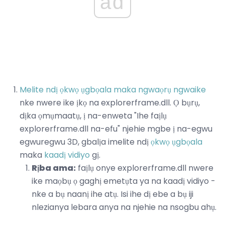
ad
Melite ndị ọkwọ ụgbọala maka ngwaọrụ ngwaike
nke nwere ike ịkọ na explorerframe.dll. Ọ bụrụ,
dịka ọmụmaatụ, ị na-enweta "Ihe faịlụ
explorerframe.dll na-efu" njehie mgbe ị na-egwu
egwuregwu 3D, gbalịa imelite ndị
ọkwọ ụgbọala
maka
kaadị vidiyo
gị.
Rịba ama:
faịlụ onye explorerframe.dll nwere
ike maọbụ ọ gaghị emetụta ya na kaadị vidiyo -
nke a bụ naanị ihe atụ. Isi ihe dị ebe a bụ iji
nlezianya lebara anya na njehie na nsogbu ahụ.