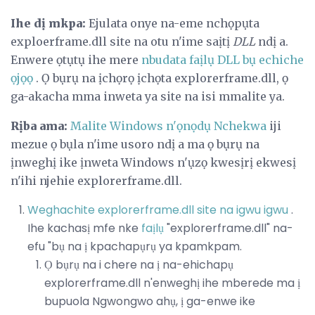
Ihe dị mkpa:
Ejulata onye na-eme nchọpụta
exploerframe.dll site na otu n'ime saịtị
DLL
ndị a.
Enwere ọtụtụ ihe mere
nbudata faịlụ DLL bụ echiche
ọjọọ
. Ọ bụrụ na ịchọrọ ịchọta explorerframe.dll, ọ
ga-akacha mma inweta ya site na isi mmalite ya.
Rịba ama:
Malite Windows n'ọnọdụ Nchekwa
iji
mezue ọ bụla n'ime usoro ndị a ma ọ bụrụ na
ịnweghị ike ịnweta Windows n'ụzọ kwesịrị ekwesị
n'ihi njehie explorerframe.dll.
Weghachite explorerframe.dll site na igwu igwu
.
Ihe kachasị mfe nke
faịlụ
"explorerframe.dll" na-
efu "bụ na ị kpachapụrụ ya kpamkpam.
Ọ bụrụ na i chere na ị na-ehichapụ
explorerframe.dll n'enweghị ihe mberede ma ị
bupuola Ngwongwo ahụ, ị ​​ga-enwe ike