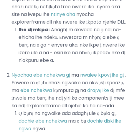
nhazi ndekọ nchịkọta free nwere ike ịnyere aka
site na iwepu ihe
ntinye aha
nyocha
explorerframe.dll nke nwere ike ịkpata njehie DLL.
Ihe dị mkpa:
Anaghị m akwado na iji ndị na-
ehicha ihe ndekọ. Enwetara m nhọrọ a ebe ọ
bụrụ na ọ ga - enyere aka, nke ikpe ị nwere ike
izere ule a na - esiri ike na nhọrọ ikpeazụ nke dị
n'okpuru ebe a.
Nyochaa ebe nchekwa gị
ma
nwalee kpovị ike gị
.
Enwere m ọtụtụ nhazi ngwaike na nkwụsị ikpeazụ,
ma
ebe nchekwa
kọmputa gị na
draịvụ ike
dị mfe
ịnwale ma bụrụ ihe ndị yiri ka components iji mee
ka ndị explorerframe.dll njehie ka ha na-ada.
Ọ bụrụ na ngwaike ada adaghị ule ọ bụla gị,
dochie ebe nchekwa
ma ọ bụ
dochie diski ike
ngwa
ngwa.