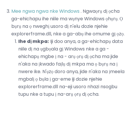
Mee ngwa ngwa nke Windows
. Ngwaọrụ dị ọcha
ga-ehichapu ihe niile ma wụnye Windows ọhụrụ. Ọ
bụrụ na ọ nweghị usoro dị n'elu dozie njehie
explorerframe.dll, nke a ga-abụ ihe omume gị ọzọ.
Ihe dị mkpa:
Iji doo anya, a ga-ehichapụ data
niile dị na ụgbọala gị Windows nke a ga -
ehichapụ mgbe ị na - arụ ọrụ dị ọcha ma jide
n'aka na ịkwado faịlụ dị mkpa ma ọ bụrụ na ị
nwere ike. N'ụzọ doro anya, jide n'aka na ịmeela
mgbalị ọ bụla ị ga-eme iji dozie njehie
explorerframe.dll na-eji usoro nhazi nsogbu
tupu nke a tupu ị na-arụ ọrụ dị ọcha.