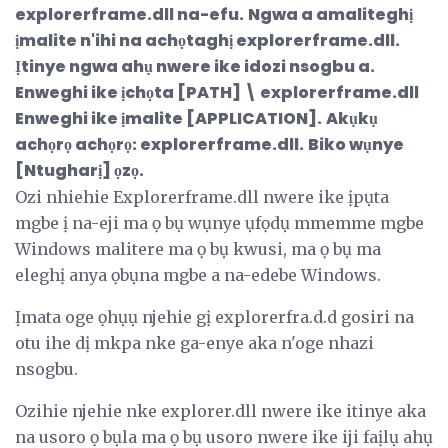
explorerframe.dll na-efu.
Ngwa a amaliteghị
ịmalite n'ihi na achọtaghị explorerframe.dll.
Ịtinye ngwa ahụ nwere ike idozi nsogbu a.
Enweghi ike ịchọta [PATH] \ explorerframe.dll
Enweghi ike ịmalite [APPLICATION].
Akụkụ
achọrọ achọrọ: explorerframe.dll.
Biko wụnye
[Ntugharị] ọzọ.
Ozi nhiehie Explorerframe.dll nwere ike ịpụta
mgbe ị na-eji ma ọ bụ wụnye ụfọdụ mmemme mgbe
Windows malitere ma ọ bụ kwusi, ma ọ bụ ma
eleghị anya ọbụna mgbe a na-edebe Windows.
Ịmata oge ọhụụ njehie gị explorerfra.d.d gosiri na
otu ihe dị mkpa nke ga-enye aka n'oge nhazi
nsogbu.
Ozihie njehie nke explorer.dll nwere ike itinye aka
na usoro ọ bụla ma ọ bụ usoro nwere ike iji faịlụ ahụ