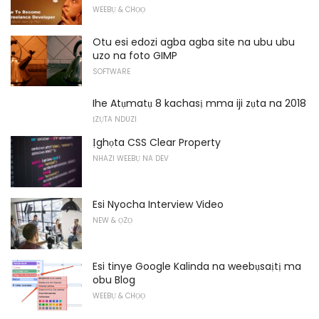
WEEBỤ & CHỌỌ
Otu esi edozi agba agba site na ubu ubu
uzo na foto GIMP
SOFTWARE
Ihe Atụmatụ 8 kachasị mma iji zụta na 2018
ỊZỤTA NDUZI
Ịghọta CSS Clear Property
NHAZI WEEBỤ NA DEV
Esi Nyocha Interview Video
NEW & ỌZỌ
Esi tinye Google Kalinda na weebụsaịtị ma
obu Blog
WEEBỤ & CHỌỌ