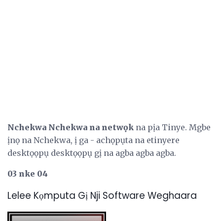
Nchekwa Nchekwa na netwọk
na pịa Tinye. Mgbe
ịnọ na Nchekwa, ị ga - achọpụta na etinyere
desktọọpụ desktọọpụ gị na agba agba agba.
03 nke 04
Lelee Kọmputa Gị Nji Software Weghaara