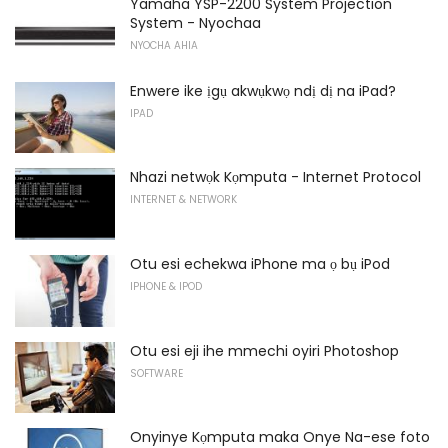
Yamaha YSP-2200 System Projection
System - Nyochaa
NYOCHA AHIA
Enwere ike ịgụ akwụkwọ ndị dị na iPad?
IPAD
Nhazi netwọk Kọmputa - Internet Protocol
INTERNET & NETWORK
Otu esi echekwa iPhone ma ọ bụ iPod
IPHONE & IPOD
Otu esi eji ihe mmechi oyiri Photoshop
SOFTWARE
Onyinye Kọmputa maka Onye Na-ese foto