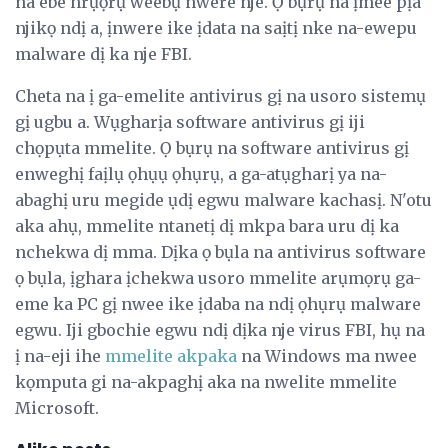
na ebe nrụọrụ weebụ nwere nje. Ọ bụrụ na ịmee pịa
njikọ ndị a, ịnwere ike ịdata na saịtị nke na-ewepu
malware dị ka nje FBI.
Cheta na ị ga-emelite antivirus gị na usoro sistemụ
gị ugbu a. Wụgharịa software antivirus gị iji
chọpụta mmelite. Ọ bụrụ na software antivirus gị
enweghị faịlụ ọhụụ ọhụrụ, a ga-atụgharị ya na-
abaghị uru megide ụdị egwu malware kachasị. N'otu
aka ahụ, mmelite ntanetị dị mkpa bara uru dị ka
nchekwa dị mma. Dịka ọ bụla na antivirus software
ọ bụla, ịghara ịchekwa usoro mmelite arụmọrụ ga-
eme ka PC gị nwee ike ịdaba na ndị ọhụrụ malware
egwu. Iji gbochie egwu ndị dịka nje virus FBI, hụ na
ị na-eji ihe
mmelite akpaka
na Windows ma nwee
kọmputa gi na-akpaghị aka na nwelite mmelite
Microsoft.