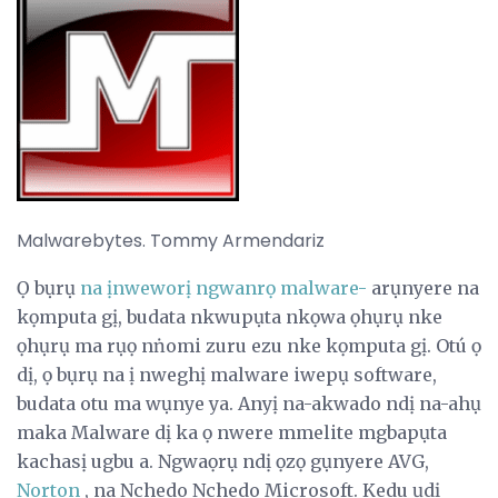
Malwarebytes. Tommy Armendariz
Ọ bụrụ
na ịnweworị ngwanrọ malware-
arụnyere na
kọmputa gị, budata nkwupụta nkọwa ọhụrụ nke
ọhụrụ ma rụọ nṅomi zuru ezu nke kọmputa gị. Otú ọ
dị, ọ bụrụ na ị nweghị malware iwepụ software,
budata otu ma wụnye ya. Anyị na-akwado ndị na-ahụ
maka Malware dị ka ọ nwere mmelite mgbapụta
kachasị ugbu a. Ngwaọrụ ndị ọzọ gụnyere AVG,
Norton
, na Nchedo Nchedo Microsoft. Kedu ụdị