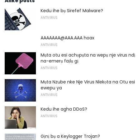
Alike posts
Kedu ihe bụ Sirefef Malware?
ANTIVIRUS
AAAAAAA@AAA.AAA hoax
ANTIVIRUS
Mụta otu esi achọpụta na wepụ nje virus ndị
na-emerụ faịlụ gị
ANTIVIRUS
Mụta Nzube nke Nje Virus Nlekọta na Otu esi
ewepu ya
ANTIVIRUS
Kedu ihe agha DDoS?
ANTIVIRUS
Gịnị bụ a Keylogger Trojan?