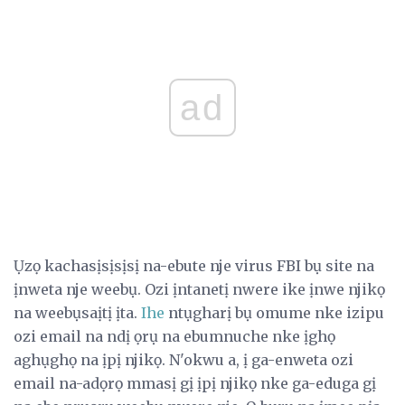
ad
Ụzọ kachasịsịsịsị na-ebute nje virus FBI bụ site na
ịnweta nje weebụ. Ozi ịntanetị nwere ike ịnwe njikọ
na weebụsaịtị ịta.
Ihe
ntụgharị bụ omume nke izipu
ozi email na ndị ọrụ na ebumnuche nke ịghọ
aghụghọ na ịpị njikọ. N'okwu a, ị ga-enweta ozi
email na-adọrọ mmasị gị ịpị njikọ nke ga-eduga gị