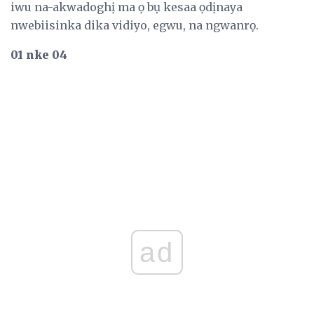
iwu na-akwadoghị ma ọ bụ kesaa ọdịnaya
nwebiisinka dika vidiyo, egwu, na ngwanrọ.
01 nke 04
ad