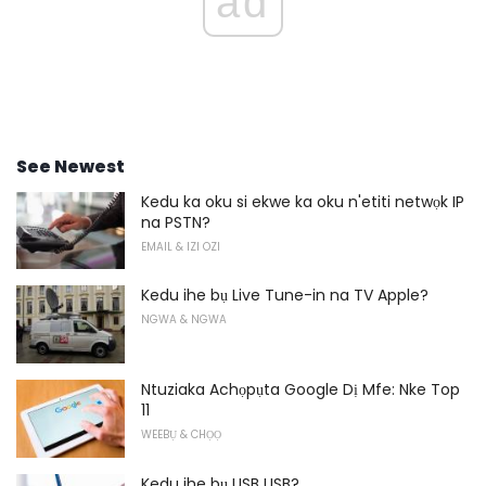
ad
See Newest
Kedu ka oku si ekwe ka oku n'etiti netwọk IP
na PSTN?
EMAIL & IZI OZI
Kedu ihe bụ Live Tune-in na TV Apple?
NGWA & NGWA
Ntuziaka Achọpụta Google Dị Mfe: Nke Top
11
WEEBỤ & CHỌỌ
Kedu ihe bụ USB USB?