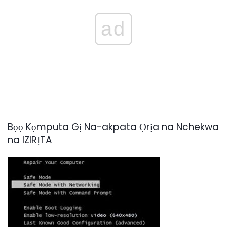
ad
Bọọ Kọmputa Gị Na-akpata Ọrịa na Nchekwa
na IZIRỊTA