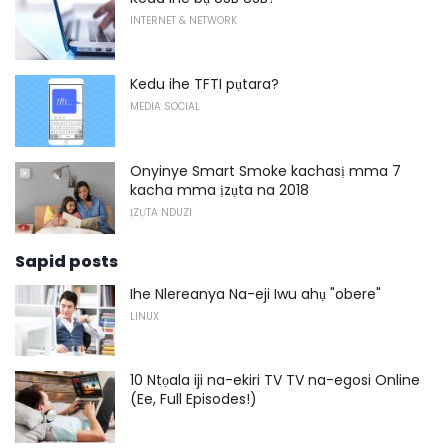
INTERNET & NETWORK
Kedu ihe TFTI pụtara?
MEDIA SOCIAL
Onyinye Smart Smoke kachasị mma 7
kacha mma ịzụta na 2018
ỊZỤTA NDUZI
Sapid posts
Ihe Nlereanya Na-eji Iwu ahụ "obere"
LINUX
10 Ntọala iji na-ekiri TV TV na-egosi Online
(Ee, Full Episodes!)