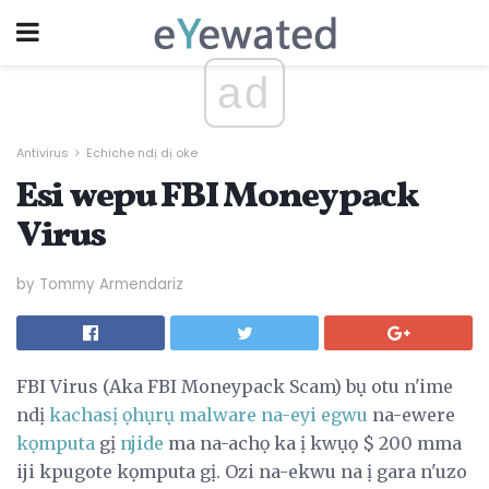
ad
Antivirus
Echiche ndị dị oke
Esi wepu FBI Moneypack
Virus
by Tommy Armendariz
FBI Virus (Aka FBI Moneypack Scam) bụ otu n'ime
ndị
kachasị ọhụrụ malware na-eyi egwu
na-ewere
kọmputa
gị
njide
ma na-achọ ka ị kwụọ $ 200 mma
iji kpugote kọmputa gị. Ozi na-ekwu na ị gara n'uzo