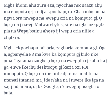
Mgbe iṅomi ahụ zuru ezu, nyochaa nsonaazụ ahụ
ma chọpụta ọrịa ndị a kpochapụrụ. Gbaa mbọ hụ na
ngwá ọrụ mwepụ na-ewepụ ọrịa na kọmputa gị. Ọ
bụrụ na ị na-eji Malwarebytes, site na igbe nzapụta,
pịa na
Wepụ
bọtịnụ
ahọrọ
iji wepụ ọrịa niile a
chọtara.
Mgbe ekpochapụ ndị ọrịa, regharịa kọmputa gị. Oge
a, agbanyela F8 ma kwe ka kọmputa gị bido nke
ọma. Ị ga-ama ozugbo ọ bụrụ na ewepụla nje ahụ ka ị
ga-enwe ike ịhụ desktọọpụ gị karịa ozi FBI
mmapụta. Ọ bụrụ na ihe niile dị mma, malite na
ntanetị Ịntanetị ma jide n'aka na ị nwere ike ịga na
saịtị ndị mara, dị ka Google, n'enweghị nsogbu ọ
bụla.