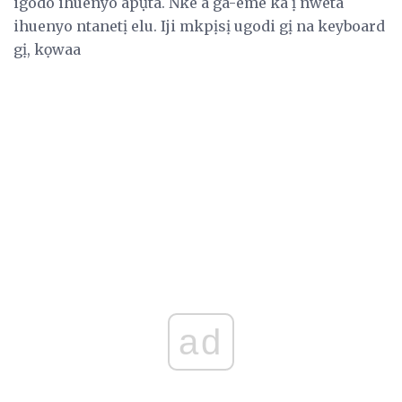
igodo ihuenyo apụta. Nke a ga-eme ka ị nweta
ihuenyo ntanetị elu. Iji mkpịsị ugodi gị na keyboard
gị, kọwaa
ad