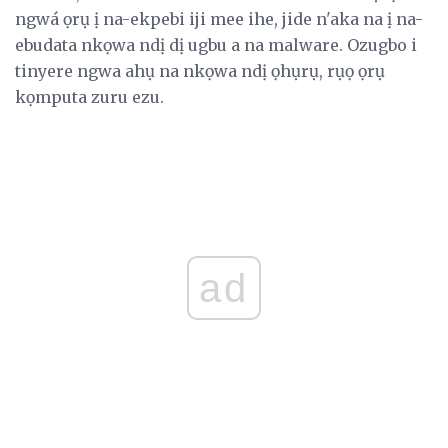
ngwá ọrụ ị na-ekpebi iji mee ihe, jide n'aka na ị na-
ebudata nkọwa ndị dị ugbu a na malware. Ozugbo i
tinyere ngwa ahụ na nkọwa ndị ọhụrụ, rụọ ọrụ
kọmputa zuru ezu.
ad