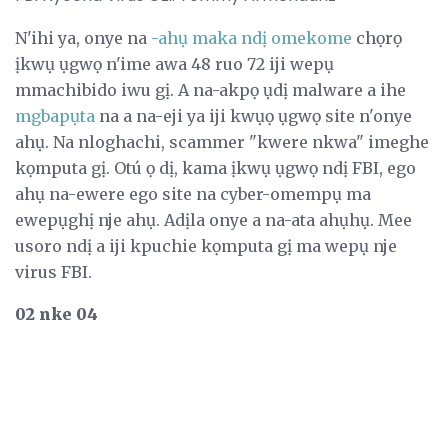
N'ihi ya, onye na
-ahụ maka ndị omekome
chọrọ
ịkwụ ụgwọ n'ime awa 48 ruo 72 iji wepụ
mmachibido iwu gị. A na-akpọ ụdị malware a ihe
mgbapụta
na a na-eji ya iji kwụọ ụgwọ site n'onye
ahụ. Na nloghachi, scammer "kwere nkwa" imeghe
kọmputa gị. Otú ọ dị, kama ịkwụ ụgwọ ndị FBI, ego
ahụ na-ewere ego site na cyber-omempụ ma
ewepụghị nje ahụ. Adịla onye a na-ata ahụhụ. Mee
usoro ndị a iji kpuchie kọmputa gị ma wepụ nje
virus FBI.
02 nke 04