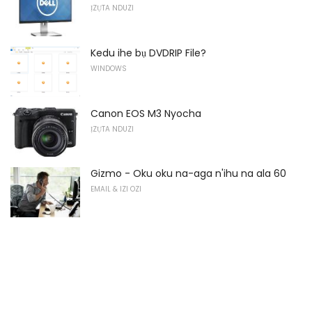
ỊZỤTA NDUZI
Kedu ihe bụ DVDRIP File?
WINDOWS
Canon EOS M3 Nyocha
ỊZỤTA NDUZI
Gizmo - Oku oku na-aga n'ihu na ala 60
EMAIL & IZI OZI