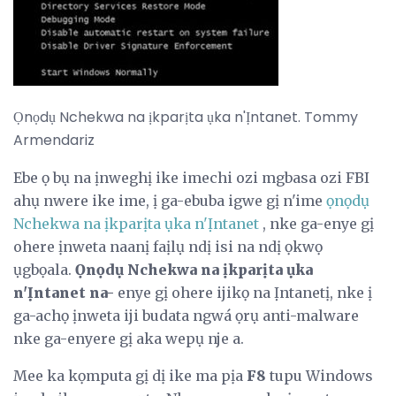
Ọnọdụ Nchekwa na ịkparịta ụka n'Ịntanet. Tommy
Armendariz
Ebe ọ bụ na ịnweghị ike imechi ozi mgbasa ozi FBI
ahụ nwere ike ime, ị ga-ebuba igwe gị n'ime
ọnọdụ
Nchekwa na ịkparịta ụka n'Ịntanet
, nke ga-enye gị
ohere ịnweta naanị faịlụ ndị isi na ndị ọkwọ
ụgbọala.
Ọnọdụ Nchekwa na ịkparịta ụka
n'Ịntanet na-
enye gị ohere ijikọ na Ịntanetị, nke ị
ga-achọ ịnweta iji budata ngwá ọrụ anti-malware
nke ga-enyere gị aka wepụ nje a.
Mee ka kọmputa gị dị ike ma pịa
F8
tupu Windows