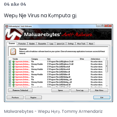
04 nke 04
Wepụ Nje Virus na Kọmputa gị
Malwarebytes - Wepu Họrọ. Tommy Armendariz