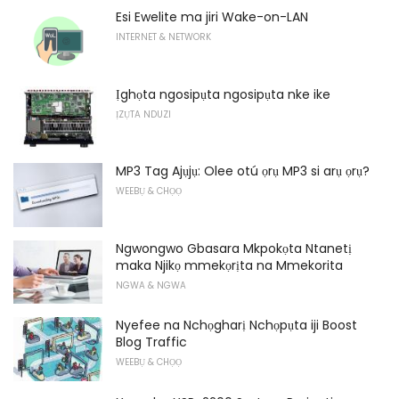
Esi Ewelite ma jiri Wake-on-LAN
INTERNET & NETWORK
Ịghọta ngosipụta ngosipụta nke ike
ỊZỤTA NDUZI
MP3 Tag Ajụjụ: Olee otú ọrụ MP3 si arụ ọrụ?
WEEBỤ & CHỌỌ
Ngwongwo Gbasara Mkpokọta Ntanetị
maka Njikọ mmekọrịta na Mmekorita
NGWA & NGWA
Nyefee na Nchọgharị Nchọpụta iji Boost
Blog Traffic
WEEBỤ & CHỌỌ