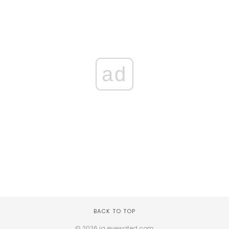
ad
BACK TO TOP
© 2026 ig.eyewated.com