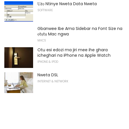
Ụzọ Ntinye Nweta Data Nweta
SOFTWARE
Gbanwee Ibe Ama Sidebar na Font Size na
ọtụtụ Mac ngwa
MACS
Otu esi edozi ma jiri mee ihe ghara
icheghari na iPhone na Apple Watch
IPHONE & IPOD
Nweta DSL
INTERNET & NETWORK