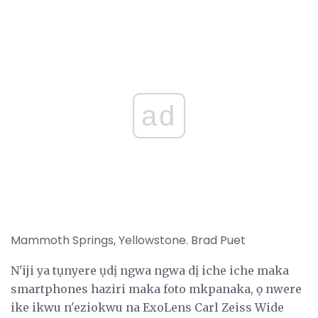
ad
Mammoth Springs, Yellowstone. Brad Puet
N'iji ya tụnyere ụdị ngwa ngwa dị iche iche maka
smartphones haziri maka foto mkpanaka, ọ nwere
ike ikwu n'eziokwu na ExoLens Carl Zeiss Wide