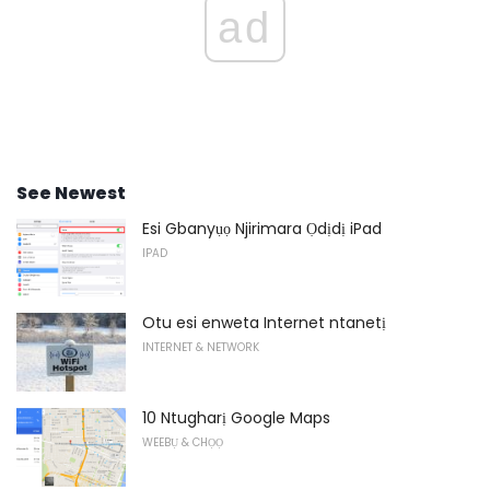
ad
See Newest
Esi Gbanyụọ Njirimara Ọdịdị iPad
IPAD
Otu esi enweta Internet ntanetị
INTERNET & NETWORK
10 Ntugharị Google Maps
WEEBỤ & CHỌỌ