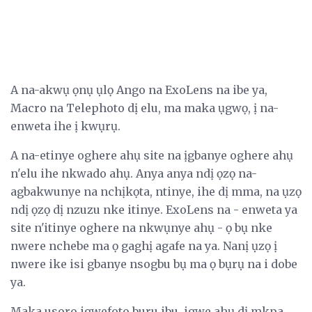
A na-akwụ ọnụ ụlọ Ango na ExoLens na ibe ya,
Macro na Telephoto dị elu, ma maka ụgwọ, ị na-
enweta ihe ị kwụrụ.
A na-etinye oghere ahụ site na ịgbanye oghere ahụ
n'elu ihe nkwado ahụ. Anya anya ndị ọzọ na-
agbakwunye na nchịkọta, ntinye, ihe dị mma, na ụzọ
ndị ọzọ dị nzuzu nke itinye. ExoLens na - enweta ya
site n'itinye oghere na nkwụnye ahụ - ọ bụ nke
nwere nchebe ma ọ gaghị agafe na ya. Nanị ụzọ ị
nwere ike isi gbanye nsogbu bụ ma ọ bụrụ na i dobe
ya.
Maka usoro igwefoto buru ibu, igwe ahụ dị mkpa