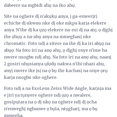
dabeere na mgbidi ahụ na iko ahụ.
Site na oghere dị n'akụkụ anya, ị ga-enwerịrị
echiche dị ukwuu nke dị oke mkpa karịa elekere
anya. N'ihe dị ka ụzọ elekere na-esi dị na atọ, ọ dịghị
ihe ọhụụ a na-ahụ anya na mmeghasị nke
chromatic. Foto ndị a sitere na ihe dị ka iri abụọ na
abụọ. Na foto iri na anọ ahụ, ọ dịghị onye n'ime ha
nwere nsogbu ndị ahụ. Na foto iri na anọ ahụ, naanị
2 gosiri nhụsianya ụfọdụ nakwa n'ihi nhazi ahụ,
anyị nwere ike ịsị na ọ bụ ihe kachasị na onye ọrụ
karịa nsogbu nke oghere.
Foto ndị a na ExoLens Zeiss Wide Angle, karịsịa ma
e jiri ya tụnyere oghere ndị ọzọ a nwalere,
gosipụtara na ọ dị nkọ na oghere ndị dị ọcha
n'enweghị ngbanwe ọ bụla, ntụgharị, ma ọ bụ
mmegha.