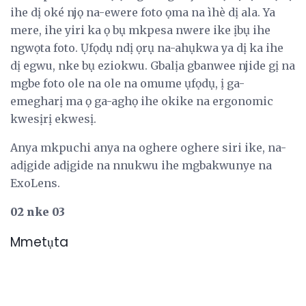
ihe dị oké njọ na-ewere foto ọma na ìhè dị ala. Ya
mere, ihe yiri ka ọ bụ mkpesa nwere ike ịbụ ihe
ngwọta foto. Ụfọdụ ndị ọrụ na-ahụkwa ya dị ka ihe
dị egwu, nke bụ eziokwu. Gbalịa gbanwee njide gị na
mgbe foto ole na ole na omume ụfọdụ, ị ga-
emegharị ma ọ ga-aghọ ihe okike na ergonomic
kwesịrị ekwesị.
Anya mkpuchi anya na oghere oghere siri ike, na-
adịgide adịgide na nnukwu ihe mgbakwunye na
ExoLens.
02 nke 03
Mmetụta