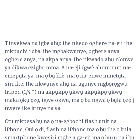
Tinyekwa na igbe ahụ: ihe nkedo oghere na-eji ihe
mkpuchi roba, ihe mgbakwunye, oghere anya,
oghere anya, na akpa anya. Ihe nkwado ahụ n'onwe
ya dịkwa ezigbo mma. A na-eji ígwè aluminum na-
emepụta ya, ma ọ bụ ìhè, ma ọ na-enwe mmetụta
siri ike. Ihe nkwụnye ahụ na-agụnye mgbọrọgwụ
tripod (1/4 ") na akpụkpọ ụkwụ akpụkpọ ụkwụ
maka ọkụ ọzọ, igwe okwu, ma ọ bụ ngwa ọ bụla ọzọ ị
nwere ike itinye na ya.
Otu mkpesa bụ na ọ na-egbochi flash unit na
iPhone, Otú ọ dị, flash na iPhone ma ọ bụ ihe ọ bụla
smartphone kwesịrị mgbe a ga-eji ma ọ bụrụ na ị bụ