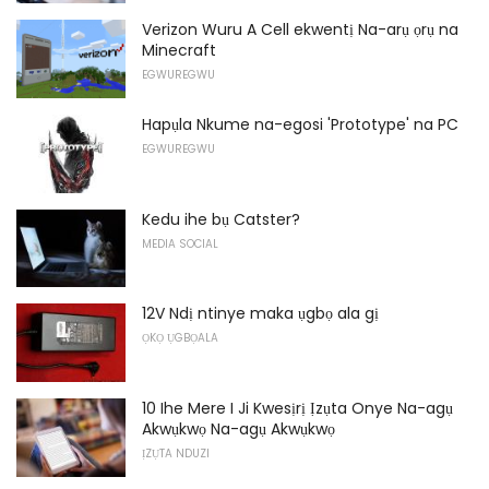
Verizon Wuru A Cell ekwentị Na-arụ ọrụ na
Minecraft
EGWUREGWU
Hapụla Nkume na-egosi 'Prototype' na PC
EGWUREGWU
Kedu ihe bụ Catster?
MEDIA SOCIAL
12V Ndị ntinye maka ụgbọ ala gị
ỌKỌ ỤGBỌALA
10 Ihe Mere I Ji Kwesịrị Ịzụta Onye Na-agụ
Akwụkwọ Na-agụ Akwụkwọ
ỊZỤTA NDUZI