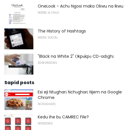
OneLook - Achọ Ngosi maka Okwu na Ikwu
WEEBỤ & CHỌỌ
The History of Hashtags
MEDIA SOCIAL
"Black na White 2" Ọkpụkpọ CD-adịghị
EGWUREGWU
Sapid posts
Esi eji Ntugharị Nchọgharị Njem na Google
Chrome
NCHỌGHARỊ
Kedu ihe bụ CAMREC File?
WINDOWS