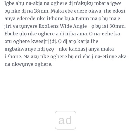
Igbe ahụ na-abịa na oghere dị n'akụkụ mbara igwe
bụ nke dị na 18mm. Maka ebe edere okwu, ihe edozi
anya ederede nke iPhone bụ 4.15mm ma ọ bụ ma e
jiri ya tụnyere ExoLens Wide Angle - ọ bụ isi 30mm.
Ebube ụlọ nke oghere a dị ịrịba ama. Ọ na-eche ka
otu oghere kwesịrị ịdị. Ọ dị arọ karịa ihe
mgbakwunye ndị ọzọ - nke kachasị anya maka
iPhone. Na azụ nke oghere bụ eri ebe ị na-etinye aka
na nkwụnye oghere.
ad