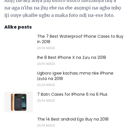
Anyị na-atụ anya ịhụ usoro usoro nlezianya ndị a
na-aga n'ihu na ịhụ ebe na ebe asọmpi na-agba mbọ
iji onye ọkaibe ugbu a maka foto ndị na-ese foto.
Alike posts
The 7 Best Waterproof Phone Cases to Buy
in 2018
ỊZỤTA NDUZI
Ihe 8 Best iPhone X na Zụrụ na 2018
ỊZỤTA NDUZI
Ugboro igwe kachasị mma nke iPhone
Ịzụta na 2018
ỊZỤTA NDUZI
7 Batrị Cases for iPhone 6 na 6 Plus
ỊZỤTA NDUZI
The 14 Best android Ego Buy na 2018
ỊZỤTA NDUZI