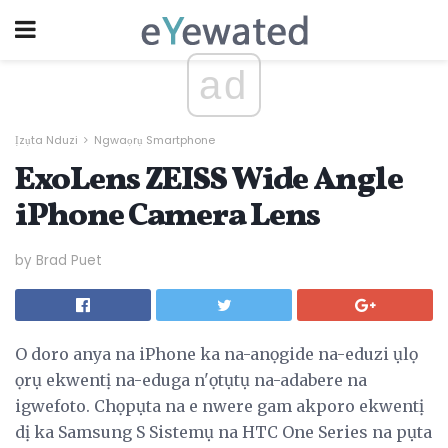
ad
Ịzụta Nduzi
Ngwaọrụ Smartphone
ExoLens ZEISS Wide Angle
iPhone Camera Lens
by Brad Puet
O doro anya na iPhone ka na-anọgide na-eduzi ụlọ
ọrụ ekwentị na-eduga n'ọtụtụ na-adabere na
igwefoto. Chọpụta na e nwere gam akporo ekwentị
dị ka Samsung S Sistemụ na HTC One Series na pụta