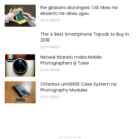
Ihe gbasara akụrụngwa: Ụdị nkwụ na
ekwentị na-akwụ ụgwọ
ỊZỤTA NDUZI
The 4 Best Smartphone Tripods to Buy in
2018
ỊZỤTA NDUZI
Netwọk Ntanetị maka Mobile
Photographers iji Tụlee
ỊZỤTA NDUZI
Otterbox uniVERSE Case System na
Photography Modules
ỊZỤTA NDUZI