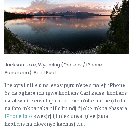
Jackson Lake, Wyoming (ExoLens / iPhone
Panorama). Brad Puet
Ihe oyiyi niile a na-egosipụta n'ebe a na-eji iPhone
6s na oghere ihu igwe ExoLens Carl Zeiss. ExoLens
na-akwalite envelopu ahụ - ruo n'ókè na ihe ọ bụla
na foto mkpanaka niile bụ ndị dị oke mkpa gbasara
iPhone foto
kwesịrị iji nlezianya tụlee ịzụta
ExoLens na nkwenye kachasị elu.