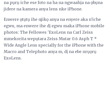
na pụrụ iche ese foto na ha na ngwaahịa na ọbụna
jidere na kamera anya lens nke iPhone.
Enwere ọtụtụ ihe njikọ anya na enyere aka n'iche
egwu, ma enwere ihe dị egwu maka iPhone mobile
photos: The Fellowes 'ExoLens na Carl Zeiss
mmekorita wepụtara Zeiss Mutar 0.6 Asph T *
Wide Angle Lens specially for the iPhone with the
Macro and Telephoto anya m, dị na ebe nrụọrụ
ExoLens.