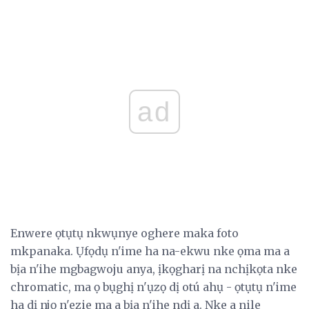
ad
Enwere ọtụtụ nkwụnye oghere maka foto
mkpanaka. Ụfọdụ n'ime ha na-ekwu nke ọma ma a
bịa n'ihe mgbagwoju anya, ịkọgharị na nchịkọta nke
chromatic, ma ọ bụghị n'ụzọ dị otú ahụ - ọtụtụ n'ime
ha dị njọ n'ezie ma a bịa n'ihe ndị a. Nke a nile