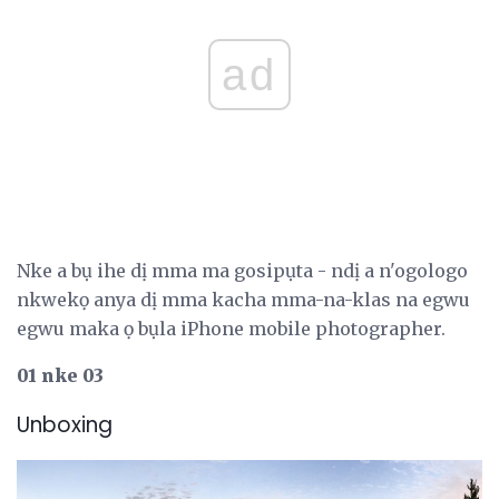
ad
Nke a bụ ihe dị mma ma gosipụta - ndị a n'ogologo
nkwekọ anya dị mma kacha mma-na-klas na egwu
egwu maka ọ bụla iPhone mobile photographer.
01 nke 03
Unboxing