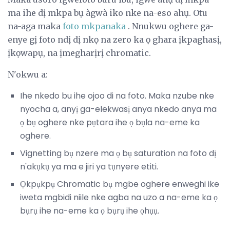
ma ihe dị mkpa bụ àgwà iko nke na-eso ahụ. Otu
na-aga maka
foto mkpanaka
. Nnukwu oghere ga-
enye gị foto ndị dị nkọ na zero ka ọ ghara ịkpaghasị,
ịkọwapụ, na ịmegharịrị chromatic.
N'okwu a:
Ihe nkedo bu ihe ojoo di na foto. Maka nzube nke
nyocha a, anyị ga-elekwasị anya nkedo anya ma
ọ bụ oghere nke pụtara ihe ọ bụla na-eme ka
oghere.
Vignetting bụ nzere ma ọ bụ saturation na foto dị
n'akụkụ ya ma e jiri ya tụnyere etiti.
Ọkpụkpụ Chromatic bụ mgbe oghere enweghi ike
iweta mgbidi niile nke agba na uzo a na-eme ka ọ
bụrụ ihe na-eme ka ọ bụrụ ihe ọhụụ.