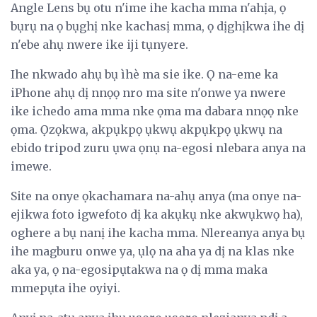
Angle Lens bụ otu n'ime ihe kacha mma n'ahịa, ọ
bụrụ na ọ bụghị nke kachasị mma, ọ dịghịkwa ihe dị
n'ebe ahụ nwere ike iji tụnyere.
Ihe nkwado ahụ bụ ìhè ma sie ike. Ọ na-eme ka
iPhone ahụ dị nnọọ nro ma site n'onwe ya nwere
ike ichedo ama mma nke ọma ma dabara nnọọ nke
ọma. Ọzọkwa, akpụkpọ ụkwụ akpụkpọ ụkwụ na
ebido tripod zuru ụwa ọnụ na-egosi nlebara anya na
imewe.
Site na onye ọkachamara na-ahụ anya (ma onye na-
ejikwa foto igwefoto dị ka akụkụ nke akwụkwọ ha),
oghere a bụ nanị ihe kacha mma. Nlereanya anya bụ
ihe magburu onwe ya, ụlọ na aha ya dị na klas nke
aka ya, ọ na-egosipụtakwa na ọ dị mma maka
mmepụta ihe oyiyi.