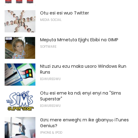
Otu esi esi wuo Twitter
MEDIA SOCIAL
Mepụta Mmetụta Ejighị Ebibi na GIMP
SOFTWARE
Ntuzi zuru ezu maka usoro Windows Run
Runs
EGWUREGWU
Otu esi eme ka ndị enyi enyi na "Sims
Superstar"
EGWUREGWU
Gịnị mere enweghị m ike gbanyụọ iTunes
Genius?
IPHONE & IPOD