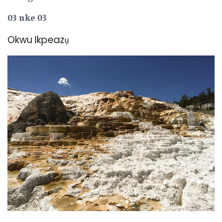
03 nke 03
Okwu Ikpeazụ