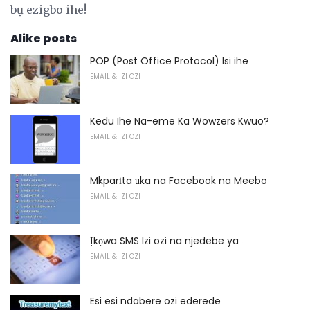
bụ ezigbo ihe!
Alike posts
POP (Post Office Protocol) Isi ihe
EMAIL & IZI OZI
Kedu Ihe Na-eme Ka Wowzers Kwuo?
EMAIL & IZI OZI
Mkparịta ụka na Facebook na Meebo
EMAIL & IZI OZI
Ịkọwa SMS Izi ozi na njedebe ya
EMAIL & IZI OZI
Esi esi ndabere ozi ederede