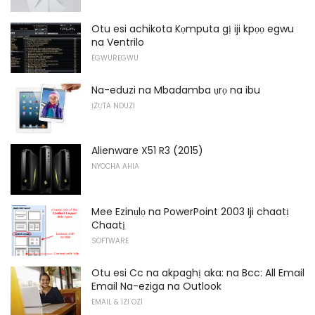
Otu esi achikota Kọmputa gị iji kpọọ egwu
na Ventrilo
EGWUREGWU
Na-eduzi na Mbadamba ụrọ na ibu
ỊZỤTA NDUZI
Alienware X51 R3 (2015)
NYOCHA AHIA
Mee Ezinụlọ na PowerPoint 2003 Iji chaatị
Chaatị
SOFTWARE
Otu esi Cc na akpaghị aka: na Bcc: All Email
Email Na-eziga na Outlook
EMAIL & IZI OZI