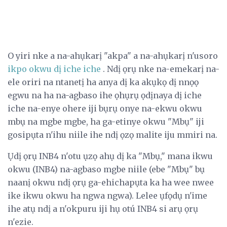
O yiri nke a na-ahụkarị "akpa" a na-ahụkarị n'usoro
ikpo okwu dị iche iche
. Ndị ọrụ nke na-emekarị na-
ele oriri na ntanetị ha anya dị ka akụkọ dị nnọọ
egwu na ha na-agbaso ihe ọhụrụ ọdịnaya dị iche
iche na-enye ohere iji bụrụ onye na-ekwu okwu
mbụ na mgbe mgbe, ha ga-etinye okwu "Mbụ" iji
gosipụta n'ihu niile ihe ndị ọzọ malite iju mmiri na.
Ụdị ọrụ INB4 n'otu ụzọ ahụ dị ka "Mbụ," mana ikwu
okwu (INB4) na-agbaso mgbe niile (ebe "Mbụ" bụ
naanị okwu ndị ọrụ ga-ehichapụta ka ha wee nwee
ike ikwu okwu ha ngwa ngwa). Lelee ụfọdụ n'ime
ihe atụ ndị a n'okpuru iji hụ otú INB4 si arụ ọrụ
n'ezie.