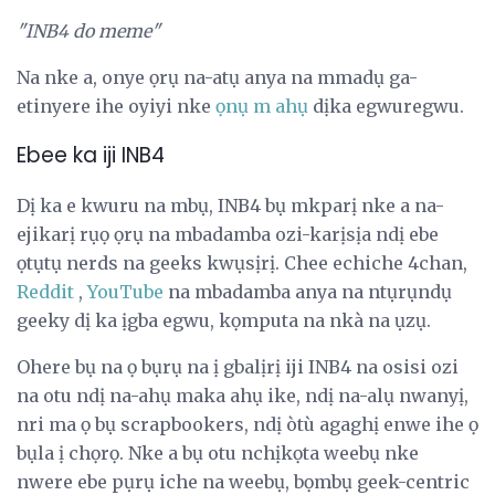
"INB4 do meme"
Na nke a, onye ọrụ na-atụ anya na mmadụ ga-
etinyere ihe oyiyi nke
ọnụ m ahụ
dịka egwuregwu.
Ebee ka iji INB4
Dị ka e kwuru na mbụ, INB4 bụ mkparị nke a na-
ejikarị rụọ ọrụ na mbadamba ozi-karịsịa ndị ebe
ọtụtụ nerds na geeks kwụsịrị. Chee echiche 4chan,
Reddit
,
YouTube
na mbadamba anya na ntụrụndụ
geeky dị ka ịgba egwu, kọmputa na nkà na ụzụ.
Ohere bụ na ọ bụrụ na ị gbalịrị iji INB4 na osisi ozi
na otu ndị na-ahụ maka ahụ ike, ndị na-alụ nwanyị,
nri ma ọ bụ scrapbookers, ndị òtù agaghị enwe ihe ọ
bụla ị chọrọ. Nke a bụ otu nchịkọta weebụ nke
nwere ebe pụrụ iche na weebụ, bọmbụ geek-centric