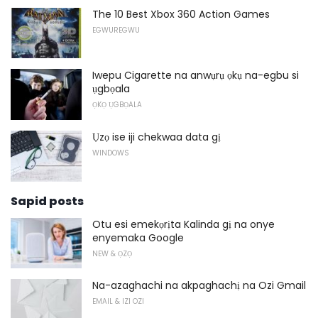
The 10 Best Xbox 360 Action Games
EGWUREGWU
Iwepu Cigarette na anwụrụ ọkụ na-egbu si
ụgbọala
ỌKỌ ỤGBỌALA
Ụzọ ise iji chekwaa data gị
WINDOWS
Sapid posts
Otu esi emekọrịta Kalinda gị na onye
enyemaka Google
NEW & ỌZỌ
Na-azaghachi na akpaghachị na Ozi Gmail
EMAIL & IZI OZI