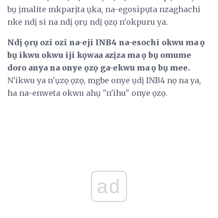
bụ ịmalite mkparịta ụka, na-egosipụta nzaghachi
nke ndị si na ndị ọrụ ndị ọzọ n'okpuru ya.
Ndị ọrụ ozi ozi na-eji INB4 na-esochi okwu ma ọ
bụ ikwu okwu iji kọwaa azịza ma ọ bụ omume
doro anya na onye ọzọ ga-ekwu ma ọ bụ mee.
N'ikwu ya n'ụzọ ọzọ, mgbe onye ụdị INB4 nọ na ya,
ha na-enweta okwu ahụ "n'ihu" onye ọzọ.
ad