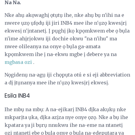
Na Na.
Nke ahụ akọwaghị ọtụtụ ihe, nke ahụ bụ n'ihi na e
nwere ụzọ ụfọdụ iji jiri INB4 mee ihe n'ụzọ kwesịrị
ekwesị n'ịntanetị. Ị pụghị ịkọ kpọmkwem ebe ọ bụla
n'ime ahịrịokwu iji dochie okwu "na n'ihu" ma
nwee olileanya na onye ọ bụla ga-amata
kpọmkwem ihe ị na-ekwu mgbe ị debere ya na
mgbasa ozi
.
Nọgidenụ na-agụ iji chọpụta otú e si eji abbreviation
a dị ịtụnanya mee ihe n'ụzọ kwesịrị ekwesị.
Esila INB4
Ihe mbụ na mbụ: A na-ejikarị INB4 dịka akụkụ nke
mkparịta ụka, dịka azịza nye onye ọzọ. Nke a bụ ihe
kpatara ya ji bụrụ nnukwu ihe na-eme na ntanetị
ozi ntanetị ebe ọ bụla onye ọ bụla na-edepụtara ya