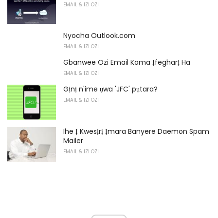
EMAIL & IZI OZI
Nyocha Outlook.com
EMAIL & IZI OZI
Gbanwee Ozi Email Kama Ịfegharị Ha
EMAIL & IZI OZI
Gịnị n'ime ụwa 'JFC' pụtara?
EMAIL & IZI OZI
Ihe Ị Kwesịrị Ịmara Banyere Daemon Spam
Mailer
EMAIL & IZI OZI