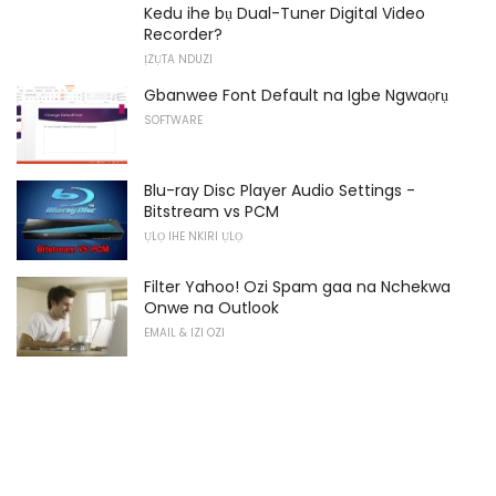
Kedu ihe bụ Dual-Tuner Digital Video
Recorder?
ỊZỤTA NDUZI
Gbanwee Font Default na Igbe Ngwaọrụ
SOFTWARE
Blu-ray Disc Player Audio Settings -
Bitstream vs PCM
ỤLỌ IHE NKIRI ỤLỌ
Filter Yahoo! Ozi Spam gaa na Nchekwa
Onwe na Outlook
EMAIL & IZI OZI