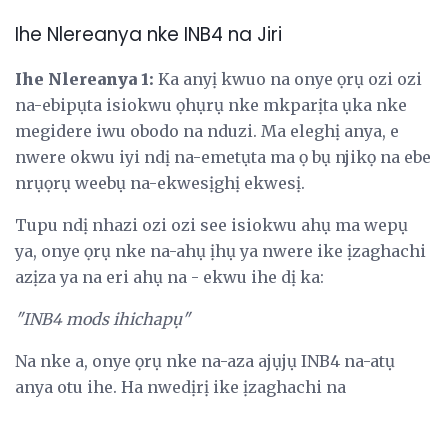
Ihe Nlereanya nke INB4 na Jiri
Ihe Nlereanya 1:
Ka anyị kwuo na onye ọrụ ozi ozi
na-ebipụta isiokwu ọhụrụ nke mkparịta ụka nke
megidere iwu obodo na nduzi. Ma eleghị anya, e
nwere okwu iyi ndị na-emetụta ma ọ bụ njikọ na ebe
nrụọrụ weebụ na-ekwesịghị ekwesị.
Tupu ndị nhazi ozi ozi see isiokwu ahụ ma wepụ
ya, onye ọrụ nke na-ahụ ịhụ ya nwere ike ịzaghachi
azịza ya na eri ahụ na - ekwu ihe dị ka:
"INB4 mods ihichapụ"
Na nke a, onye ọrụ nke na-aza ajụjụ INB4 na-atụ
anya otu ihe. Ha nwedịrị ike ịzaghachi na