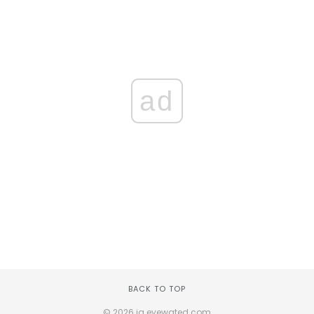
ad
BACK TO TOP
© 2026 ig.eyewated.com