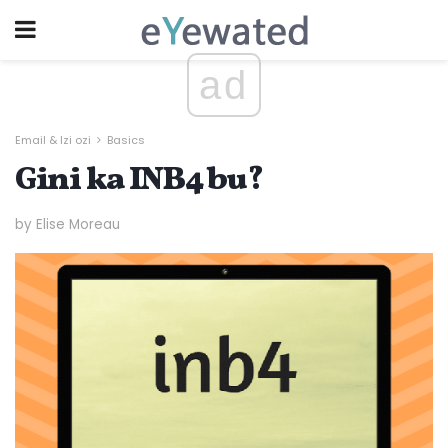
ad
Email & Izi ozi
Basics
Gini ka INB4 bu?
by Elise Moreau