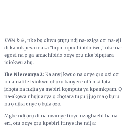
INB4 b &
, nke bụ okwu ọtụtụ ndị na-eziga ozi na-eji
dị ka mkpesa maka "tupu tupuchibido iwu," nke na-
egosi na ọ ga-amachibido onye ọrụ nke bipụtara
isiokwu ahụ.
Ihe Nlereanya 2:
Ka anyị kwuo na onye ọrụ ozi ozi
na-amalite isiokwu ọhụrụ banyere otú o si lọta
ịchọta na nkịta ya mebiri kọmputa ya kpamkpam. Ọ
na-akọwa nhụjuanya ọ chọtara tupu ị jụọ ma ọ bụrụ
na ọ dịka onye ọ bụla ọzọ.
Mgbe ndị ọrụ di na nwunye tinye nzaghachi ha na
eri, otu onye ọrụ kpebiri itinye ihe ndị a: