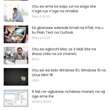
Otu esi eme ka ezipụ ozi na eziga site
n'oge ruo n'oge na nmalite
EMAIL & IZI OZI
Esi gbanwee ederede Email na HTML ma ọ
bụ Plain Text na Outlook
EMAIL & IZI OZI
Otu esi egbochi Mac os X Mail Site na
Ịkwụsị Links na ozi ịntanetị
MACS
Otu esi esi bido Windows 8.1, Windows 10 na
Linux Mint 18
LINUX
6 Ndị na-agbanwe nchekwa ntanetị na-eji
oge eme ihe
NGWA & NGWA