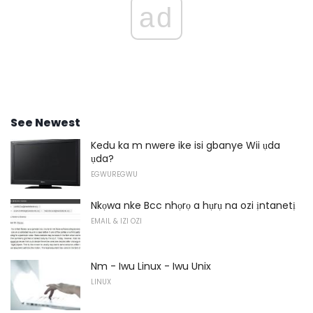
ad
See Newest
Kedu ka m nwere ike isi gbanye Wii ụda
ụda?
EGWUREGWU
Nkọwa nke Bcc nhọrọ a hụrụ na ozi ịntanetị
EMAIL & IZI OZI
Nm - Iwu Linux - Iwu Unix
LINUX