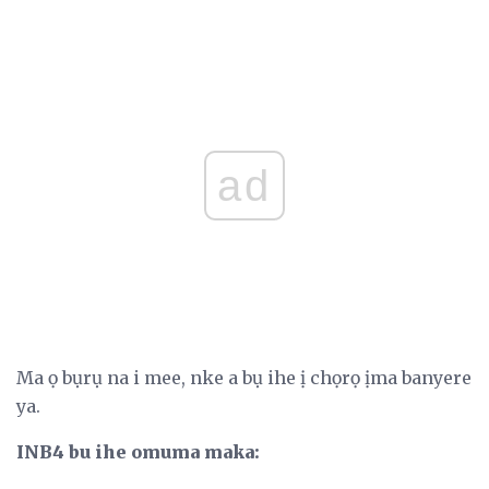
ad
Ma ọ bụrụ na i mee, nke a bụ ihe ị chọrọ ịma banyere
ya.
INB4 bu ihe omuma maka: