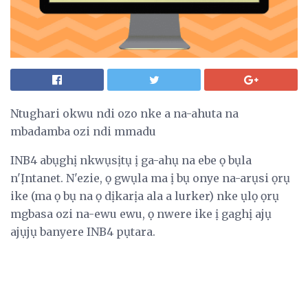
Ntughari okwu ndi ozo nke a na-ahuta na
mbadamba ozi ndi mmadu
INB4 abụghị nkwụsịtụ ị ga-ahụ na ebe ọ bụla
n'Ịntanet. N'ezie, ọ gwụla ma ị bụ onye na-arụsi ọrụ
ike (ma ọ bụ na ọ dịkarịa ala a lurker) nke ụlọ ọrụ
mgbasa ozi na-ewu ewu, ọ nwere ike ị gaghị ajụ
ajụjụ banyere INB4 pụtara.