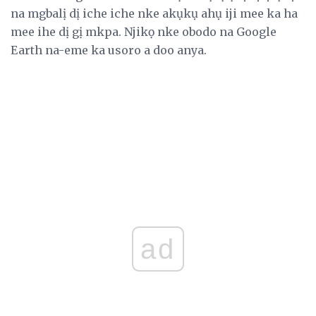
na mgbalị dị iche iche nke akụkụ ahụ iji mee ka ha
mee ihe dị gị mkpa. Njikọ nke obodo na Google
Earth na-eme ka usoro a doo anya.
ad