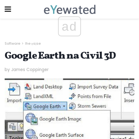
ad
Software
Ihe ọsịse
Google Earth na Civil 3D
by James Coppinger