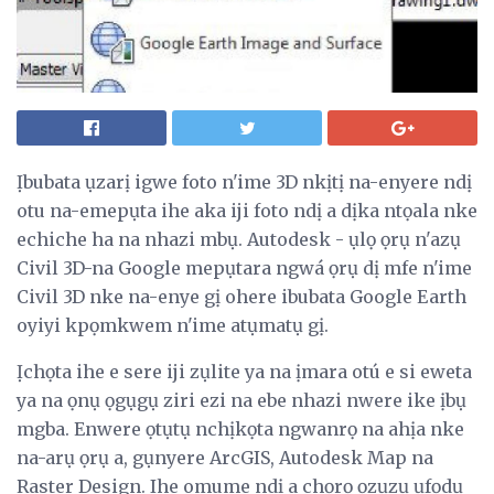
Ịbubata ụzarị igwe foto n'ime 3D nkịtị na-enyere ndị
otu na-emepụta ihe aka iji foto ndị a dịka ntọala nke
echiche ha na nhazi mbụ. Autodesk - ụlọ ọrụ n'azụ
Civil 3D-na Google mepụtara ngwá ọrụ dị mfe n'ime
Civil 3D nke na-enye gị ohere ibubata Google Earth
oyiyi kpọmkwem n'ime atụmatụ gị.
Ịchọta ihe e sere iji zụlite ya na ịmara otú e si eweta
ya na ọnụ ọgụgụ ziri ezi na ebe nhazi nwere ike ịbụ
mgba. Enwere ọtụtụ nchịkọta ngwanrọ na ahịa nke
na-arụ ọrụ a, gụnyere ArcGIS, Autodesk Map na
Raster Design. Ihe omume ndị a chọrọ ọzụzụ ụfọdụ