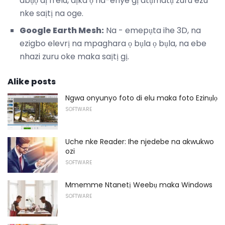
abụọ dị n'elu, dịka ọ na-enye gị atụmatụ zuru ezu
nke saịtị na oge.
Google Earth Mesh:
Na - emepụta ihe 3D, na
ezigbo elevrị na mpaghara ọ bụla ọ bụla, na ebe
nhazi zuru oke maka saịtị gị.
Alike posts
Ngwa onyunyo foto di elu maka foto Ezinụlọ
SOFTWARE
Uche nke Reader: Ihe njedebe na akwukwo
ozi
SOFTWARE
Mmemme Ntanetị Weebụ maka Windows
SOFTWARE