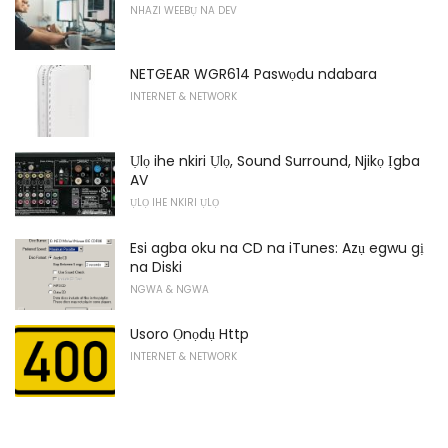
NHAZI WEEBỤ NA DEV
NETGEAR WGR614 Paswọdu ndabara
INTERNET & NETWORK
Ụlọ ihe nkiri Ụlọ, Sound Surround, Njikọ Ịgba
AV
ỤLỌ IHE NKIRI ỤLỌ
Esi agba oku na CD na iTunes: Azụ egwu gị
na Diski
NGWA & NGWA
Usoro Ọnọdụ Http
INTERNET & NETWORK