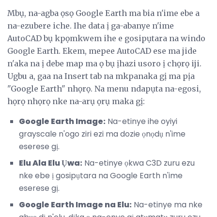
Mbụ, na-agba ọsọ Google Earth ma bia n'ime ebe a
na-ezubere iche. Ihe data ị ga-abanye n'ime
AutoCAD bụ kpọmkwem ihe e gosipụtara na windo
Google Earth. Ekem, mepee AutoCAD ese ma jide
n'aka na ị debe map ma ọ bụ ịhazi usoro ị chọrọ iji.
Ugbu a, gaa na Insert tab na mkpanaka gị ma pịa
"Google Earth" nhọrọ. Na menu ndapụta na-egosi,
họrọ nhọrọ nke na-arụ ọrụ maka gị:
Google Earth Image:
Na-etinye ihe oyiyi
grayscale n'ogo ziri ezi ma dozie ọnọdụ n'ime
eserese gị.
Elu Ala Elu Ụwa:
Na-etinye ọkwa C3D zuru ezu
nke ebe ị gosipụtara na Google Earth n'ime
eserese gị.
Google Earth Image na Elu:
Na-etinye ma nke