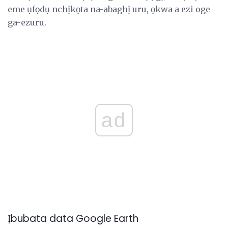
eme ụfọdụ nchịkọta na-abaghị uru, ọkwa a ezi oge
ga-ezuru.
ad
Ịbubata data Google Earth