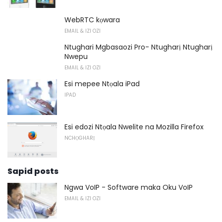
WebRTC kọwara
EMAIL & IZI OZI
Ntughari Mgbasaozi Pro- Ntugharị Ntugharị
Nwepu
EMAIL & IZI OZI
Esi mepee Ntọala iPad
IPAD
Esi edozi Ntọala Nwelite na Mozilla Firefox
NCHỌGHARỊ
Sapid posts
Ngwa VoIP - Software maka Oku VoIP
EMAIL & IZI OZI