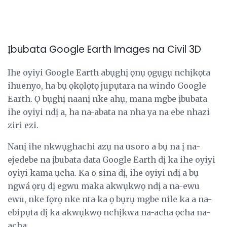
Ịbubata Google Earth Images na Civil 3D
Ihe oyiyi Google Earth abụghị ọnụ ọgụgụ nchịkọta
ihuenyo, ha bụ ọkọlọtọ jupụtara na windo Google
Earth. Ọ bụghị naanị nke ahụ, mana mgbe ịbubata
ihe oyiyi ndị a, ha na-abata na nha ya na ebe nhazi
ziri ezi.
Nanị ihe nkwụghachi azụ na usoro a bụ na ị na-
ejedebe na ịbubata data Google Earth dị ka ihe oyiyi
oyiyi kama ụcha. Ka o sina dị, ihe oyiyi ndị a bụ
ngwá ọrụ dị egwu maka akwụkwọ ndị a na-ewu
ewu, nke fọrọ nke nta ka ọ bụrụ mgbe nile ka a na-
ebipụta dị ka akwụkwọ nchịkwa na-acha ọcha na-
acha.