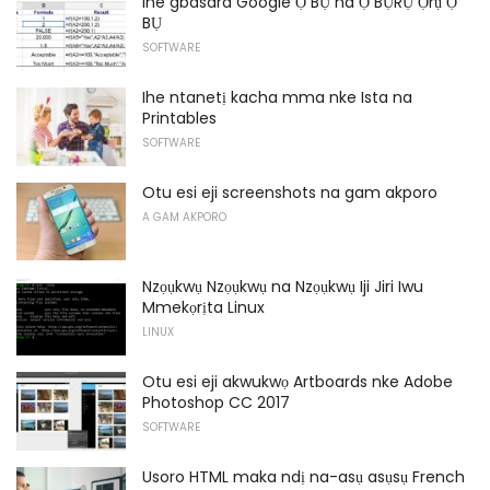
Ihe gbasara Google Ọ BỤ na Ọ BỤRỤ Ọrụ Ọ
BỤ
SOFTWARE
Ihe ntanetị kacha mma nke Ista na
Printables
SOFTWARE
Otu esi eji screenshots na gam akporo
A GAM AKPORO
Nzọụkwụ Nzọụkwụ na Nzọụkwụ Iji Jiri Iwu
Mmekọrịta Linux
LINUX
Otu esi eji akwukwọ Artboards nke Adobe
Photoshop CC 2017
SOFTWARE
Usoro HTML maka ndị na-asụ asụsụ French