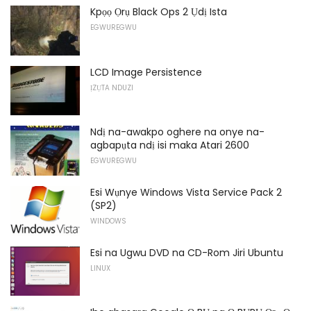
Kpọọ Ọrụ Black Ops 2 Ụdị Ista
EGWUREGWU
LCD Image Persistence
ỊZỤTA NDUZI
Ndị na-awakpo oghere na onye na-
agbapụta ndị isi maka Atari 2600
EGWUREGWU
Esi Wụnye Windows Vista Service Pack 2
(SP2)
WINDOWS
Esi na Ugwu DVD na CD-Rom Jiri Ubuntu
LINUX