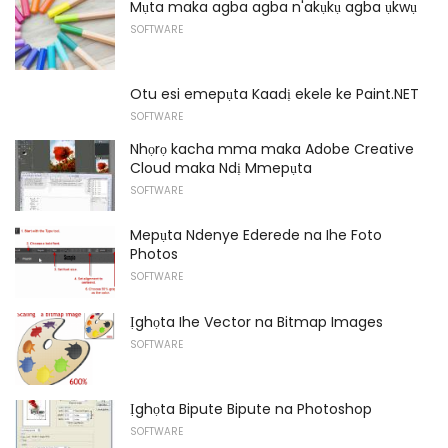
Mụta maka agba agba n'akụkụ agba ụkwụ
SOFTWARE
Otu esi emepụta Kaadị ekele ke Paint.NET
SOFTWARE
Nhọrọ kacha mma maka Adobe Creative
Cloud maka Ndị Mmepụta
SOFTWARE
Mepụta Ndenye Ederede na Ihe Foto
Photos
SOFTWARE
Ịghọta Ihe Vector na Bitmap Images
SOFTWARE
Ịghọta Bipute Bipute na Photoshop
SOFTWARE