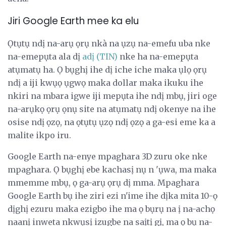
Jiri Google Earth mee ka elu
Ọtụtụ ndị na-arụ ọrụ nkà na ụzụ na-emefu uba nke
na-emepụta ala dị
adị (TIN)
nke ha na-emepụta
atụmatụ ha. Ọ bụghị ihe dị iche iche maka ụlọ ọrụ
ndị a iji kwụọ ụgwọ maka dollar maka ikuku ihe
nkiri na mbara igwe iji mepụta ihe ndị mbụ, jiri oge
na-arụkọ ọrụ ọnụ site na atụmatụ ndị okenye na ihe
osise ndị ọzọ, na ọtụtụ ụzọ ndị ọzọ a ga-esi eme ka a
malite ikpo iru.
Google Earth na-enye mpaghara 3D zuru oke nke
mpaghara. Ọ bụghị ebe kachasị nụ n 'ụwa, ma maka
mmemme mbụ, ọ ga-arụ ọrụ dị mma. Mpaghara
Google Earth bụ ihe ziri ezi n'ime ihe dịka mita 10-ọ
dịghị ezuru maka ezigbo ihe ma ọ bụrụ na ị na-achọ
naanị inweta nkwụsị izugbe na saịtị gị, ma ọ bụ na-