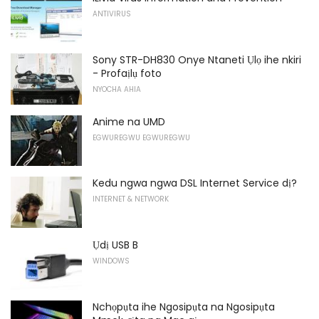
ANTIVIRUS
Sony STR-DH830 Onye Ntaneti Ụlọ ihe nkiri
- Profaịlụ foto
NYOCHA AHIA
Anime na UMD
EGWUREGWU EGWUREGWU
Kedu ngwa ngwa DSL Internet Service dị?
INTERNET & NETWORK
Ụdị USB B
WINDOWS
Nchọpụta ihe Ngosipụta na Ngosipụta