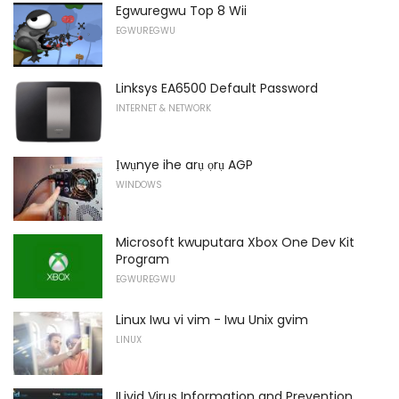
Egwuregwu Top 8 Wii
EGWUREGWU
Linksys EA6500 Default Password
INTERNET & NETWORK
Ịwụnye ihe arụ ọrụ AGP
WINDOWS
Microsoft kwuputara Xbox One Dev Kit
Program
EGWUREGWU
Linux Iwu vi vim - Iwu Unix gvim
LINUX
ILivid Virus Information and Prevention