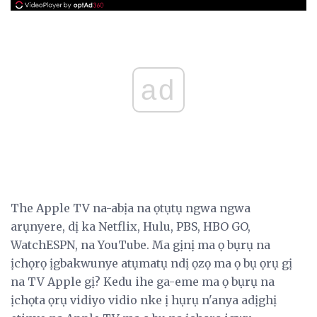
ad
The Apple TV na-abịa na ọtụtụ ngwa ngwa
arụnyere, dị ka Netflix, Hulu, PBS, HBO GO,
WatchESPN, na YouTube. Ma gịnị ma ọ bụrụ na
ịchọrọ ịgbakwunye atụmatụ ndị ọzọ ma ọ bụ ọrụ gị
na TV Apple gị? Kedu ihe ga-eme ma ọ bụrụ na
ịchọta ọrụ vidiyo vidio nke ị hụrụ n'anya adịghị