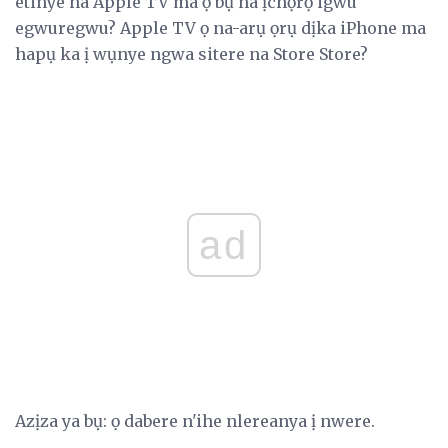
etinye na Apple TV ma ọ bụ na ịchọrọ igwu
egwuregwu? Apple TV ọ na-arụ ọrụ dịka iPhone ma
hapụ ka ị wụnye ngwa sitere na Store Store?
ad
Azịza ya bụ: ọ dabere n'ihe nlereanya ị nwere.