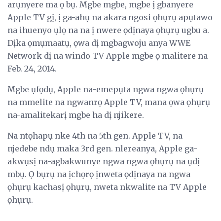
arụnyere ma ọ bụ. Mgbe mgbe, mgbe ị gbanyere
Apple TV gị, ị ga-ahụ na akara ngosi ọhụrụ apụtawo
na ihuenyo ụlọ na na ị nwere ọdịnaya ọhụrụ ugbu a.
Dịka ọmụmaatụ, ọwa dị mgbagwoju anya WWE
Network dị na windo TV Apple mgbe ọ malitere na
Feb. 24, 2014.
Mgbe ụfọdụ, Apple na-emepụta ngwa ngwa ọhụrụ
na mmelite na ngwanrọ Apple TV, mana ọwa ọhụrụ
na-amalitekarị mgbe ha dị njikere.
Na ntọhapụ nke 4th na 5th gen. Apple TV, na
njedebe ndụ maka 3rd gen. nlereanya, Apple ga-
akwụsị na-agbakwunye ngwa ngwa ọhụrụ na ụdị
mbụ. Ọ bụrụ na ịchọrọ ịnweta ọdịnaya na ngwa
ọhụrụ kachasị ọhụrụ, nweta nkwalite na TV Apple
ọhụrụ.