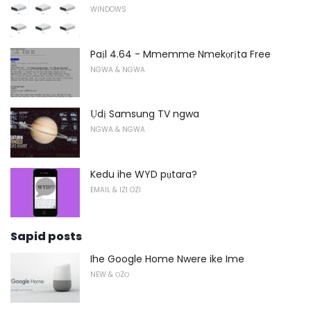
WINDOWS
Paịl 4.64 - Mmemme Nmekọrịta Free
NGWA & NGWA
Ụdị Samsung TV ngwa
NGWA & NGWA
Kedu ihe WYD pụtara?
EMAIL & IZI OZI
Sapid posts
Ihe Google Home Nwere ike Ime
NEW & ỌZỌ