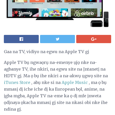
Gaa na TV, vidiyo na egwu na Apple TV gị
Apple TV bụ ngwaọrụ na-emenye ụjọ nke na-
agbanye TV, ihe nkiri, na egwu site na Ịntanetị na
HDTV gị. Ma ọ bụ ihe nkiri a na-akwụ ụgwọ site na
iTunes Store
, abụ nke si na
Apple Music
, ma ọ bụ
mmasị dị iche iche dị ka European bọl, anime, na
ịgba mgba, Apple TV na-eme ka ọ dị mfe ịnweta
ọdịnaya ọkacha mmasị gị site na nkasi obi nke ihe
ndina gị.