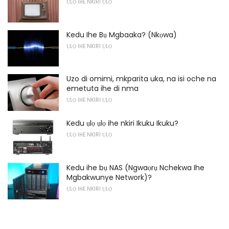
ỤLỌ IHE NKIRI ỤLỌ
Kedu Ihe Bụ Mgbaaka? (Nkọwa)
ỤLỌ IHE NKIRI ỤLỌ
Uzo di omimi, mkparita uka, na isi oche na
emetuta ihe di nma
ỤLỌ IHE NKIRI ỤLỌ
Kedu ụlọ ụlọ ihe nkiri Ikuku Ikuku?
ỤLỌ IHE NKIRI ỤLỌ
Kedu ihe bụ NAS (Ngwaọrụ Nchekwa Ihe
Mgbakwunye Network)?
ỤLỌ IHE NKIRI ỤLỌ