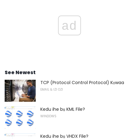
ad
See Newest
TCP (Protocol Control Protocol) Kọwaa
EMAIL & IZI OZI
Kedu ihe bụ KML File?
WINDOWS
Kedu ihe bụ VHDX File?