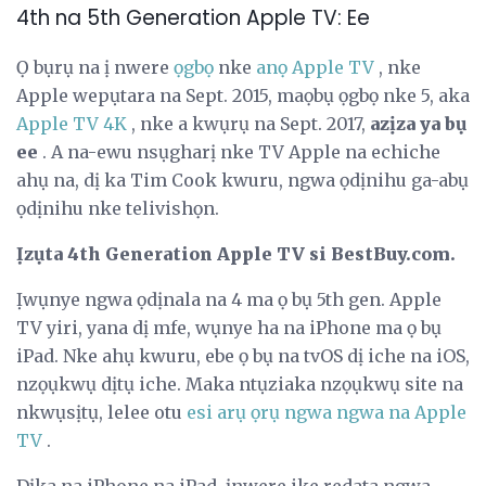
4th na 5th Generation Apple TV: Ee
Ọ bụrụ na ị nwere
ọgbọ
nke
anọ Apple TV
, nke
Apple wepụtara na Sept. 2015, maọbụ ọgbọ nke 5, aka
Apple TV 4K
, nke a kwụrụ na Sept. 2017,
azịza ya bụ
ee
. A na-ewu nsụgharị nke TV Apple na echiche
ahụ na, dị ka Tim Cook kwuru, ngwa ọdịnihu ga-abụ
ọdịnihu nke telivishọn.
Ịzụta 4th Generation Apple TV si BestBuy.com.
Ịwụnye ngwa ọdịnala na 4 ma ọ bụ 5th gen. Apple
TV yiri, yana dị mfe, wụnye ha na iPhone ma ọ bụ
iPad. Nke ahụ kwuru, ebe ọ bụ na tvOS dị iche na iOS,
nzọụkwụ dịtụ iche. Maka ntụziaka nzọụkwụ site na
nkwụsịtụ, lelee otu
esi arụ ọrụ ngwa ngwa na Apple
TV
.