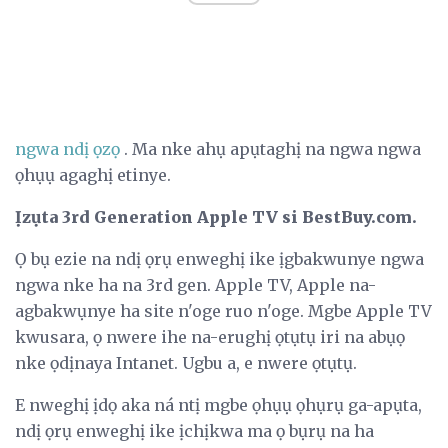
ngwa ndị ọzọ
. Ma nke ahụ apụtaghị na ngwa ngwa
ọhụụ agaghị etinye.
Ịzụta 3rd Generation Apple TV si BestBuy.com.
Ọ bụ ezie na ndị ọrụ enweghị ike ịgbakwunye ngwa
ngwa nke ha na 3rd gen. Apple TV, Apple na-
agbakwụnye ha site n'oge ruo n'oge. Mgbe Apple TV
kwusara, ọ nwere ihe na-erughị ọtụtụ iri na abụọ
nke ọdịnaya Intanet. Ugbu a, e nwere ọtụtụ.
E nweghị ịdọ aka ná ntị mgbe ọhụụ ọhụrụ ga-apụta,
ndị ọrụ enweghị ike ịchịkwa ma ọ bụrụ na ha