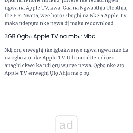
Dịka na iPhone na iPad, ịnwere ike redata ngwa
ngwa na Apple TV, kwa. Gaa na Ngwa Ahịa Ụlọ Ahịa,
Ihe E Si Nweta, wee họrọ Ọ bụghị na Nke a Apple TV
maka ndepụta nke ngwa dị maka redownload.
3GB Ọgbọ Apple TV na mbụ: Mba
Ndị ọrụ enweghị ike ịgbakwunye ngwa ngwa nke ha
na ọgbọ atọ nke Apple TV. Ụdị mmalite ndị ọzọ
anaghị ekwe ka ndị ọrụ wụnye ngwa. Ọgbọ nke atọ
Apple TV enweghị Ụlọ Ahịa ma ọ bụ
ad