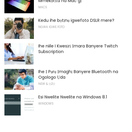
Mmekọrịta na Mac gị
MACS
Kedu ihe bọtịnụ igwefoto DSLR mere?
NGWA IGWE FOTO
Ihe niile I Kwesịrị Ịmara Banyere Twitch
Subscription
Ihe Ị Pụrụ Ịmaghị Banyere Bluetooth na
Ogologo Ụda
NEW & ỌZỌ
Esi Nwelite Nwelite na Windows 8.1
WINDOWS