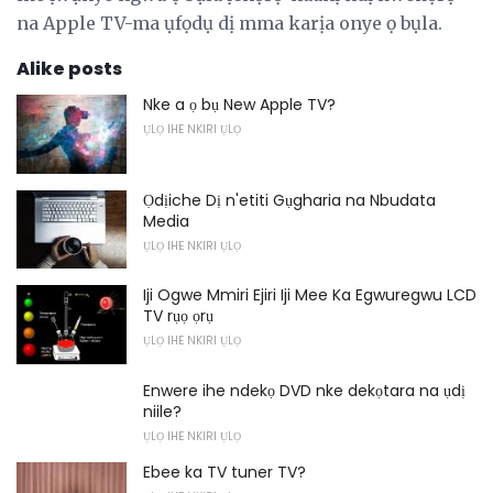
na Apple TV-ma ụfọdụ dị mma karịa onye ọ bụla.
Alike posts
Nke a ọ bụ New Apple TV?
ỤLỌ IHE NKIRI ỤLỌ
Ọdịiche Dị n'etiti Gụgharia na Nbudata
Media
ỤLỌ IHE NKIRI ỤLỌ
Iji Ogwe Mmiri Ejiri Iji Mee Ka Egwuregwu LCD
TV rụọ ọrụ
ỤLỌ IHE NKIRI ỤLỌ
Enwere ihe ndekọ DVD nke dekọtara na ụdị
niile?
ỤLỌ IHE NKIRI ỤLỌ
Ebee ka TV tuner TV?