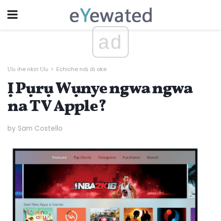
ad
Ụlọ ihe nkiri Ụlọ
Echiche ndị dị oke
Ị Pụrụ Wụnye ngwa ngwa
na TV Apple?
by Sam Costello