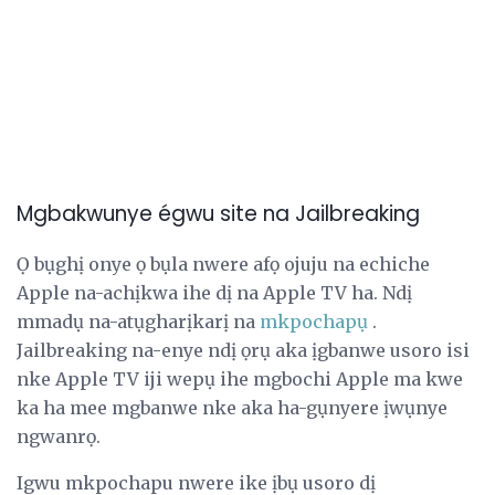
Mgbakwunye égwu site na Jailbreaking
Ọ bụghị onye ọ bụla nwere afọ ojuju na echiche
Apple na-achịkwa ihe dị na Apple TV ha. Ndị
mmadụ na-atụgharịkarị na
mkpochapụ
.
Jailbreaking na-enye ndị ọrụ aka ịgbanwe usoro isi
nke Apple TV iji wepụ ihe mgbochi Apple ma kwe
ka ha mee mgbanwe nke aka ha-gụnyere ịwụnye
ngwanrọ.
Igwu mkpochapu nwere ike ịbụ usoro dị