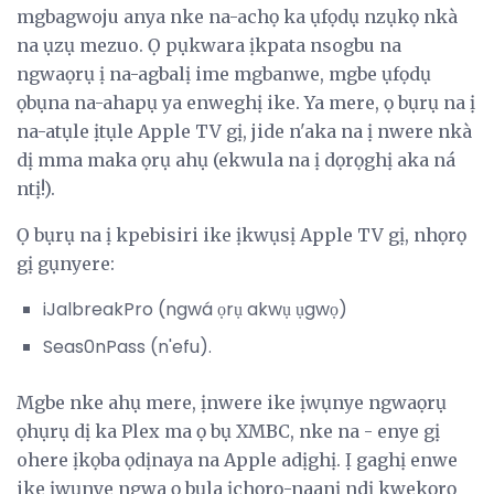
mgbagwoju anya nke na-achọ ka ụfọdụ nzụkọ nkà
na ụzụ mezuo. Ọ pụkwara ịkpata nsogbu na
ngwaọrụ ị na-agbalị ime mgbanwe, mgbe ụfọdụ
ọbụna na-ahapụ ya enweghị ike. Ya mere, ọ bụrụ na ị
na-atụle ịtụle Apple TV gị, jide n'aka na ị nwere nkà
dị mma maka ọrụ ahụ (ekwula na ị dọrọghị aka ná
ntị!).
Ọ bụrụ na ị kpebisiri ike ịkwụsị Apple TV gị, nhọrọ
gị gụnyere:
iJalbreakPro (ngwá ọrụ akwụ ụgwọ)
Seas0nPass (n'efu).
Mgbe nke ahụ mere, ịnwere ike ịwụnye ngwaọrụ
ọhụrụ dị ka Plex ma ọ bụ XMBC, nke na - enye gị
ohere ịkọba ọdịnaya na Apple adịghị. Ị gaghị enwe
ike ịwụnye ngwa ọ bụla ịchọrọ-naanị ndị kwekọrọ