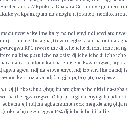
 Borderlands: Mkpokọta Gbasara Gị na-enye gị ohere ru
 akụkọ ya kpamkpam na-anọghị n'ịntanetị, nchịkọta ma
adu nwere ike ime ka gi na ndi enyi ndi enyi ato nwere
a jiri ha me ihe agha, tinyere egbe laser na ndi na-agb
uregwu RPG nwere ihe dị iche iche dị iche iche na ngw
tere na klas pụrụ iche na osisi dị iche iche dị iche iche
imara na ikike ụfọdụ ka ị na-eme elu. Egwurugwu, jupụta
ị agwụ agwụ, ndị na-enwu enyo, ndị iro siri ike na ndị i
-eme ka gị na aka ndị òtù gị jupụta ọtụtụ narị awa.
1: Ojiji nke Ọhụụ Ọhụụ bụ otu ọkara ihe nkiri na-agb
u na ihe egwuregwu. Ọ bụrụ na gị na enyi gị bụ ụdị n
-eche na-eji ndị na-agba nkume rock megide anụ ọhịa ndị
, nke a bụ egwuregwu PS4 dị iche iche iji bulie.