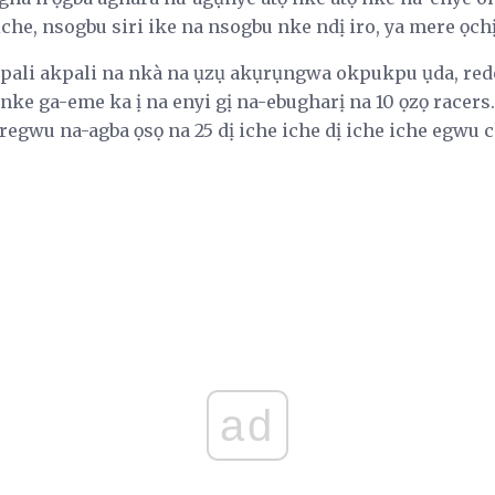
 iche, nsogbu siri ike na nsogbu nke ndị iro, ya mere ọc
ali akpali na nkà na ụzụ akụrụngwa okpukpu ụda, re
ke ga-eme ka ị na enyi gị na-ebugharị na 10 ọzọ racers.
egwu na-agba ọsọ na 25 dị iche iche dị iche iche egwu ch
ad