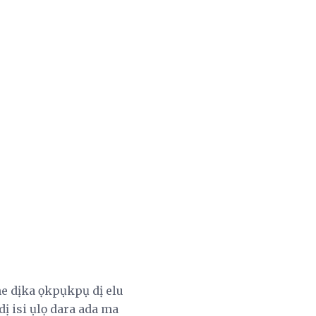
che dịka ọkpụkpụ dị elu
ị isi ụlọ dara ada ma