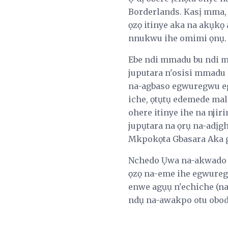
Borderlands. Kasị mma,
ọzọ itinye aka na akụkọ
nnukwu ihe omimi ọnụ.
Ebe ndi mmadu bu ndi mm
juputara n'osisi mmadu m
na-agbaso egwuregwu egw
iche, ọtụtụ edemede mali
ohere itinye ihe na njir
jupụtara na ọrụ na-adịgh
Mkpokọta Gbasara Aka ga
Nchedo Ụwa na-akwado 4.
ọzọ na-eme ihe egwuregw
enwe agụụ n'echiche (na
ndụ na-awakpo otu obodo)