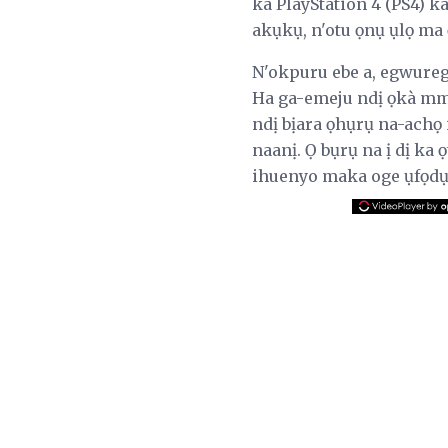
ka PlayStation 4 (PS4) 
akụkụ, n'otu ọnụ ụlọ ma 
N'okpuru ebe a, egwure
Ha ga-emeju ndị ọkà mm
ndị bịara ọhụrụ na-achọ
naanị. Ọ bụrụ na ị dị ka
ihuenyo maka oge ụfọdụ, 