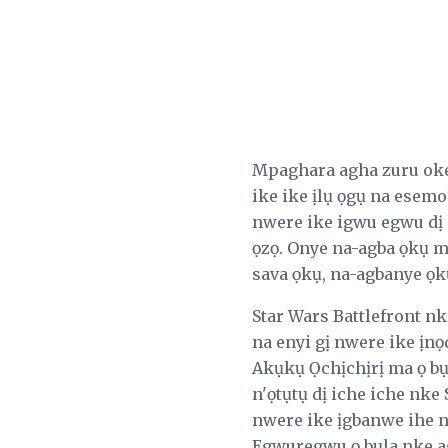
Mpaghara agha zuru oke
ike ike ịlụ ọgụ na ese
nwere ike igwu egwu dị 
ọzọ. Onye na-agba ọkụ m
sava ọkụ, na-agbanye ọk
Star Wars Battlefront n
na enyi gị nwere ike ịnọ
Akụkụ Ọchịchịrị ma ọ bụ
n'ọtụtụ dị iche iche nke
nwere ike ịgbanwe ihe ni
Egwuregwu ọ bụla nke ag