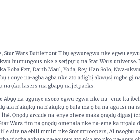
, Star Wars Battlefront II bụ egwuregwu nke egwu egw
mokwu humungous nke e setịpụrụ na Star Wars universe.
ka Boba Fett, Darth Maul, Yoda, Rey, Han Solo, Nwa-ukwu
bụ / onye na-agba agba nke atọ adịghị akwụsị mgbe gị n
ụ na ọkụ lasers ma gbapụ na jetpacks.
ke Abụọ na-agụnye usoro egwu egwu nke na -eme ka ibela
dụ ala n'akụkụ na n'akụkụ ọ bụla ma ọ bụ na-aga isi na i
 Ìhè. Ọnọdụ arcade na-enye ohere maka ọnọdụ dịgasị ich
 Star Wars fim na ọnọdụ omenala nke na-eme ka ntọala dị i
ile site na ebili mmiri nke Stormtroopers, AI nsogbu na
ha n'ọgba aghara na-agụnye atọ nke atọ nke na-enye o