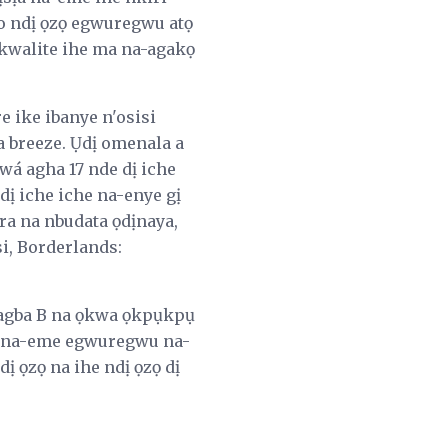
o ndị ọzọ egwuregwu atọ
 kwalite ihe ma na-agakọ
 ike ibanye n'osisi
a breeze. Ụdị omenala a
á agha 17 nde dị iche
 dị iche iche na-enye gị
ra na nbudata ọdịnaya,
si, Borderlands:
a agba B na ọkwa ọkpụkpụ
dị na-eme egwuregwu na-
 ọzọ na ihe ndị ọzọ dị