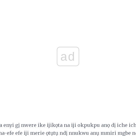
ad
na enyi gị nwere ike ijikọta na iji okpukpu anọ dị iche i
na-efe efe iji merie ọtụtụ ndị nnukwu anụ mmiri mgbe nd