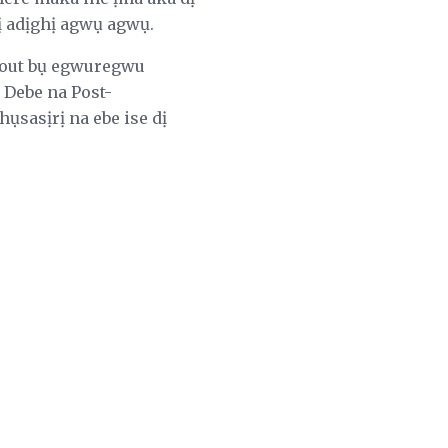
hị adịghị agwụ agwụ.
dout bụ egwuregwu
 Debe na Post-
ụsasịrị na ebe ise dị