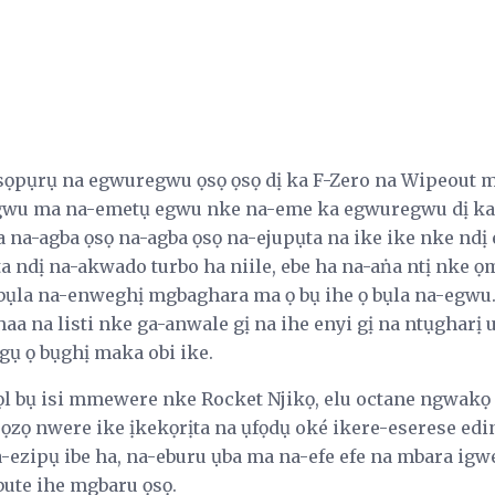
pụrụ na egwuregwu ọsọ ọsọ dị ka F-Zero na Wipeout ma
u ma na-emetụ egwu nke na-eme ka egwuregwu dị ka h
la na-agba ọsọ na-agba ọsọ na-ejupụta na ike ike nke n
ta ndị na-akwado turbo ha niile, ebe ha na-aṅa ntị nke ọ
 bụla na-enweghị mgbaghara ma ọ bụ ihe ọ bụla na-egw
aa na listi nke ga-anwale gị na ihe enyi gị na ntụgharị
ụ ọ bụghị maka obi ike.
bọl bụ isi mmewere nke Rocket Njikọ, elu octane ngw
 ọzọ nwere ike ịkekọrịta na ụfọdụ oké ikere-eserese ed
ezipụ ibe ha, na-eburu ụba ma na-efe efe na mbara igw
bute ihe mgbaru ọsọ.