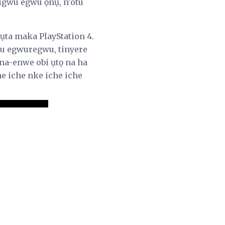
 igwu egwu ọnụ, n'otu
ta maka PlayStation 4.
u egwuregwu, tinyere
na-enwe obi ụtọ na ha
he iche nke iche iche