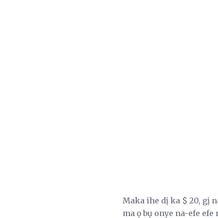
Maka ihe dị ka $ 20, gị 
ma ọ bụ onye na-efe efe 