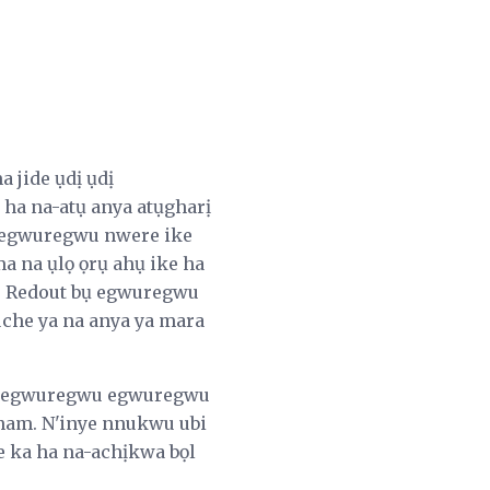
 jide ụdị ụdị
a na-atụ anya atụgharị
dị egwuregwu nwere ike
ma na ụlọ ọrụ ahụ ike ha
u. Redout bụ egwuregwu
 uche ya na anya ya mara
akọ egwuregwu egwuregwu
inam. N'inye nnukwu ubi
e ka ha na-achịkwa bọl