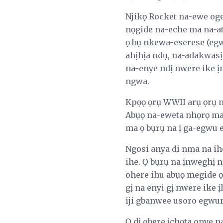
Njikọ Rocket na-ewe oge 
nọgide na-eche ma na-a
ọ bụ nkewa-eserese (eg
ahịhịa ndụ, na-adakwasị
na-enye ndị nwere ike ị
ngwa.
Kpọọ ọrụ WWII arụ ọrụ 
Abụọ na-eweta nhọrọ ma
ma ọ bụrụ na ị ga-egwu
Ngosi anya di nma na ih
ihe. Ọ bụrụ na ịnweghị 
ohere ihu abụọ megide 
gị na enyi gị nwere ike
iji gbanwee usoro egw
Ọ dị obere ịchọta onye n