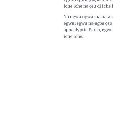
iche iche na ọrụ dị iche
Na ngwa ngwa ma na-akp
egwuregwu na-agba ọsọ n
apocalyptic Earth, egwur
iche iche.