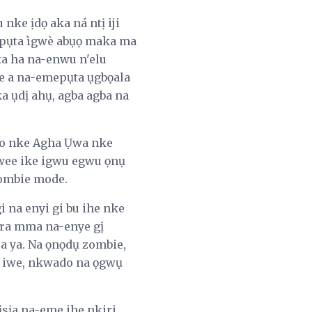
nke ịdọ aka ná ntị iji
epụta ìgwè abụọ maka ma
a ha na-enwu n'elu
he a na-emepụta ụgbọala
a ụdị ahụ, agba agba na
wo nke Agha Ụwa nke
wee ike igwu egwu ọnụ
zombie mode.
 na enyi gi bu ihe nke
ara mma na-enye gị
a ya. Na ọnọdụ zombie,
ka iwe, nkwado na ọgwụ
ịsịa na-eme ihe nkiri