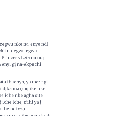
uregwu nke na-enye ndị
 Ndị na-egwu egwu
 Princess Leia na ndị
a enyi gị na-ekpuchi
ta ihuenyo, ya mere gị
si dịka ma ọ bụ ike nke
e iche nke agha site
che iche, n'ihi ya ị
 ihe ndị ọzọ.
here maka ihe ịma aka dị