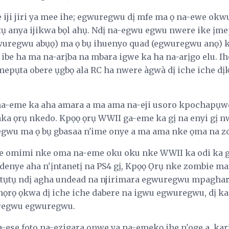
iji jiri ya mee ihe; egwuregwu dị mfe ma ọ na-ewe okwu 
tụ anya ijikwa bọl ahụ. Ndị na-egwu egwu nwere ike ịm
wuregwu abụọ) ma ọ bụ ihuenyo quad (egwuregwu anọ) k
 ibe ha ma na-arịba na mbara igwe ka ha na-arịgo elu. I
mepụta obere ụgbọ ala RC ha nwere àgwà dị iche iche dịk
na-eme ka aha amara a ma ama na-eji usoro kpochapụ
ka ọrụ nkedo. Kpọọ ọrụ WWII ga-eme ka gị na enyi gị n
 egwu ma ọ bụ gbasaa n'ime onye a ma ama nke ọma na 
e omimi nke oma na-eme oku oku nke WWII ka odi ka gi
ndenye aha n'ịntanetị na PS4 gị, Kpọọ Ọrụ nke zombie m
ọtụtụ ndị agha undead na njirimara egwuregwu mpaghar
 ịhọrọ ọkwa dị iche iche dabere na igwu egwuregwu, dị 
uregwu egwuregwu.
a-ese foto na-ezigara onwe ya na-emekọ ihe n'oge a, kar