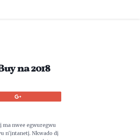
Buy na 2018
i gị ma nwee egwuregwu
wu n'ịntanetị. Nkwado dị