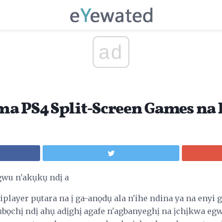
ad
a PS4 Split-Screen Games na 
gwu n'akụkụ ndị a
tiplayer pụtara na ị ga-anọdụ ala n'ihe ndina ya na eny
 ụbọchị ndị ahụ adịghị agafe n'agbanyeghị na ịchịkwa eg