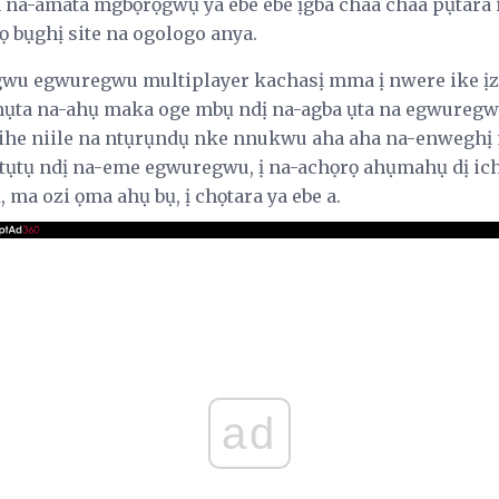
ka na-amata mgbọrọgwụ ya ebe ebe ịgba chaa chaa pụtara
ọ bụghị site na ogologo anya.
gwu egwuregwu multiplayer kachasị mma ị nwere ike ịzụ
ụta na-ahụ maka oge mbụ ndị na-agba ụta na egwuregw
 ihe niile na ntụrụndụ nke nnukwu aha aha na-enweghị 
 ọtụtụ ndị na-eme egwuregwu, ị na-achọrọ ahụmahụ dị ic
ma ozi ọma ahụ bụ, ị chọtara ya ebe a.
ad