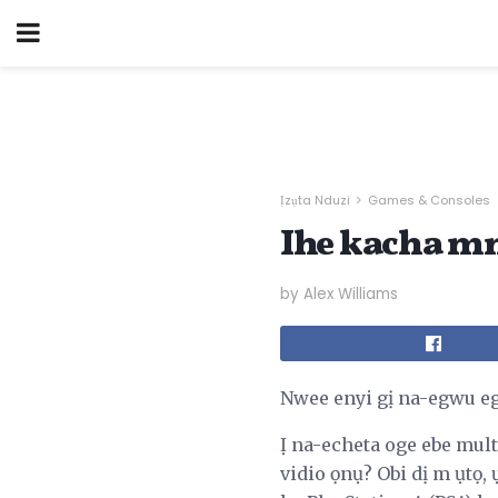
Ịzụta Nduzi
Games & Consoles
Ihe kacha mm
by Alex Williams
Nwee enyi gị na-egwu e
Ị na-echeta oge ebe mul
vidio ọnụ? Obi dị m ụtọ,