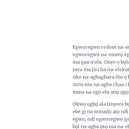
Egwuregwu redout na-asọ
egwuregwu na-emetụ egw
ma gaa n'olu. Onye ọ bụ
ịnya ma jiri ha na-elekọ
nke na-agbaghara ihe ọ
zuru ezu na-agba chaa ch
mma na ogo elu ọnụ ọgụg
Ọkwọ ụgbọ ala tinyere 
ebe gị na mmadụ atọ ndị
egwu, ndị egwuregwu ga-
bọl na-agba ọsọ ma na-e