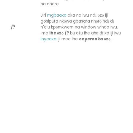
na ohere.
Jiri
mgbaaka
aka na iwu ndị ọzọ iji
gosipụta nkọwa gbasara nhọrọ ndị dị
/?
n'elu kpọmkwem na window windo iwu.
Ime
ihe ọzọ
/?
bụ otu ihe ahụ dị ka iji iwu
inyeaka
iji mee ihe
enyemaka ọzọ
.