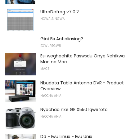
UltraDefrag v7.0.2
NGWA & NGWA
Gịnị Bụ Antialiasing?
EGWUREGWU
Esi weghachite Paswọdu Onye Nchịkwa
Mac na Mac
MACS
Nbudata Tablo Antenna DVR - Product
Overview
NYOCHA AHIA
Nyochaa nke GE X550 Igwefoto
NYOCHA AHIA
Dd - Iwu Linux - Iwu Unix