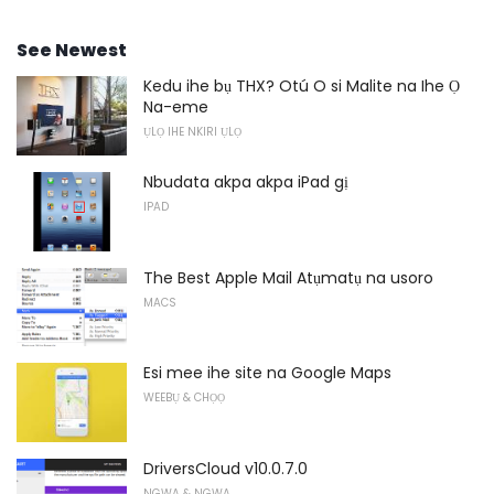
See Newest
Kedu ihe bụ THX? Otú O si Malite na Ihe Ọ
Na-eme
ỤLỌ IHE NKIRI ỤLỌ
Nbudata akpa akpa iPad gị
IPAD
The Best Apple Mail Atụmatụ na usoro
MACS
Esi mee ihe site na Google Maps
WEEBỤ & CHỌỌ
DriversCloud v10.0.7.0
NGWA & NGWA