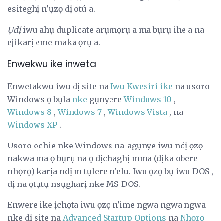
esiteghị n'ụzọ dị otú a.
Ụdị
iwu ahụ duplicate arụmọrụ a ma bụrụ ihe a na-
ejikarị eme maka ọrụ a.
Enwekwu ike inweta
Enwetakwu iwu dị site na
Iwu Kwesiri ike
na usoro
Windows ọ bụla
nke
gụnyere
Windows 10
,
Windows 8
,
Windows 7
,
Windows Vista
, na
Windows XP
.
Usoro ochie nke Windows na-agụnye iwu ndị ọzọ
nakwa ma ọ bụrụ na ọ dịchaghị mma (dịka obere
nhọrọ) karịa ndị m tụlere n'elu. Iwu ọzọ bụ iwu DOS ,
dị na ọtụtụ nsụgharị nke MS-DOS.
Enwere ike ịchọta iwu ọzọ n'ime ngwa ngwa ngwa
nke dị site na
Advanced Startup Options
na
Nhọrọ