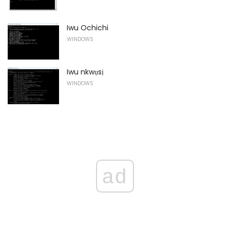
Iwu Ochichi
WINDOWS
Iwu nkwụsị
WINDOWS
ad