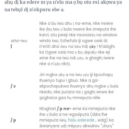
ahụ dị ka edere m ya n'elu ma ọ bụ otu esi akọwa ya
na tebụl dị n'okpuru ebe a.
Nke a bụ iwu ahụ ị na-eme, nke nwere
ike ịbụ iwu ọ bụla nwere ike ịmepụta ihe
karịrị otu peeji nke nsonaazụ na window
aha-iwu
windo iwu. Echefula iji ogwe osisi dị
|
n'etiti aha
iwu na iwu
ndị
ọzọ
! N'adịghị
ka Ogwe osisi ma ọ bụ ọkpọkọ nke eji
eme ihe na iwu ndị ọzọ, a ghaghị iwere
nke a n'ụzọ nkịtị.
Jiri mgba ọkụ a na iwu ọzọ iji kpochapụ
ihuenyo tupu i gbuo. Nke a ga-
/ c
ekpochapụkwa ihuenyo ahụ mgbe ọ bụla
nkedo, nke pụtara na ị gaghị enwe ike
ịpịgharịa gaa hụ mmepụta niile.
Ntughari
/ p na-
eme ka mmepụta nke
ihe ọ bụla a na-egosipụta (dịka ihe
/ p
mmepụta iwu,
faịlụ ederede
, wdg) ka
ịkwanyere ụdị mkpụrụ akwụkwọ "ọhụrụ"