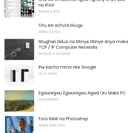
na iPod
IPHONE & IPOD
Otu esi achọta blọọgụ
WEEBỤ & CHỌỌ
Ntughari Nduzi na Ntinye Ntinye Anya maka
TCP / IP Computer Networks
INTERNET & NETWORK
Ihe kacha mma nke Google
ỊZỤTA NDUZI
Egwuregwu Egwuregwu Ngwá Ọrụ Maka PC
EGWUREGWU
Foto RAW na Photoshop
NGWA IGWE FOTO