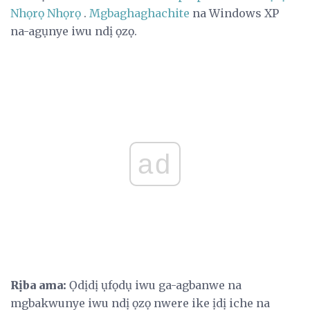
Nhọrọ Nhọrọ
.
Mgbaghaghachite
na Windows XP
na-agụnye iwu ndị ọzọ.
ad
Rịba ama:
Ọdịdị ụfọdụ iwu ga-agbanwe na
mgbakwunye iwu ndị ọzọ nwere ike ịdị iche na