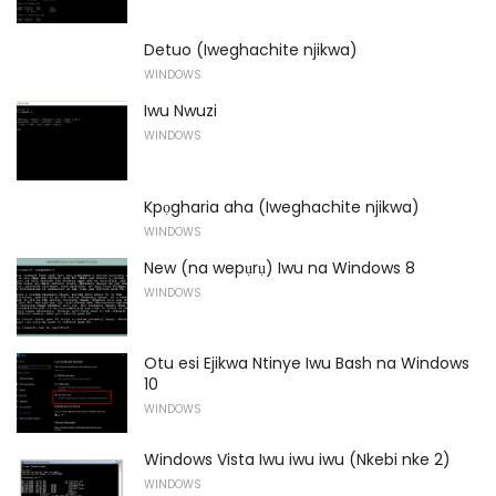
Detuo (Iweghachite njikwa)
WINDOWS
Iwu Nwuzi
WINDOWS
Kpọgharia aha (Iweghachite njikwa)
WINDOWS
New (na wepụrụ) Iwu na Windows 8
WINDOWS
Otu esi Ejikwa Ntinye Iwu Bash na Windows
10
WINDOWS
Windows Vista Iwu iwu iwu (Nkebi nke 2)
WINDOWS