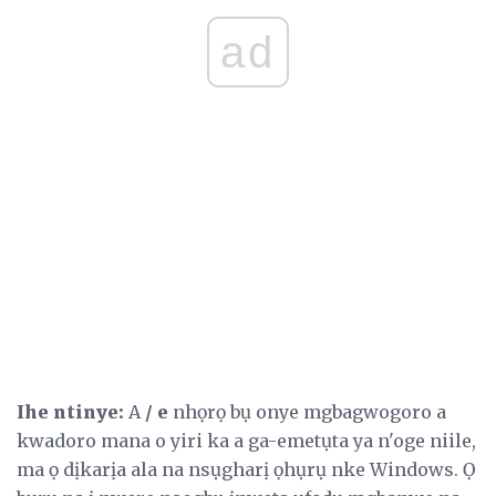
ad
Ihe ntinye:
A
/ e
nhọrọ bụ onye mgbagwogoro a
kwadoro mana o yiri ka a ga-emetụta ya n'oge niile,
ma ọ dịkarịa ala na nsụgharị ọhụrụ nke Windows. Ọ