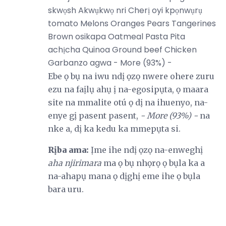
skwọsh Akwụkwọ nri Cherị oyi kpọnwụrụ
tomato Melons Oranges Pears Tangerines
Brown osikapa Oatmeal Pasta Pita
achịcha Quinoa Ground beef Chicken
Garbanzo agwa - More (93%) -
Ebe ọ bụ na iwu ndị ọzọ nwere ohere zuru
ezu na faịlụ ahụ ị na-egosipụta, ọ maara
site na mmalite otú ọ dị na ihuenyo, na-
enye gị pasent pasent,
- More (93%) -
na
nke a, dị ka kedu ka mmepụta si.
Rịba ama:
Ịme ihe ndị ọzọ na-enweghị
aha njirimara
ma ọ bụ nhọrọ ọ bụla ka a
na-ahapụ mana ọ dịghị eme ihe ọ bụla
bara uru.