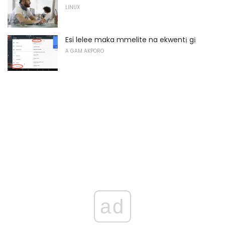
LINUX
Esi lelee maka mmelite na ekwentị gị
A GAM AKPORO
ad