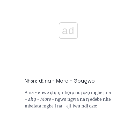
ad
Nhọrọ dị na - More - Gbagwo
A na - enwe ọtụtụ nhọrọ ndị ọzọ mgbe ị na
- ahụ - More -
ngwa ngwa na njedebe nke
mbelata mgbe ị na - eji iwu ndị ọzọ: