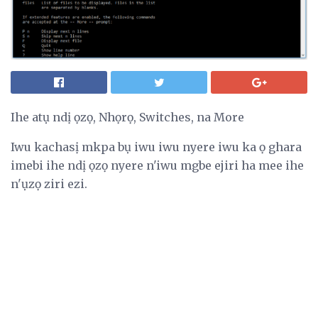
Ihe atụ ndị ọzọ, Nhọrọ, Switches, na More
Iwu kachasị mkpa bụ iwu iwu nyere iwu ka ọ ghara
imebi ihe ndị ọzọ nyere n'iwu mgbe ejiri ha mee ihe
n'ụzọ ziri ezi.