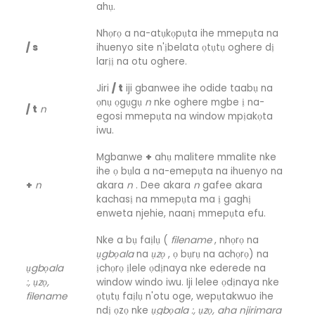
ahụ.
Nhọrọ a na-atụkọpụta ihe mmepụta na
/ s
ihuenyo site n'ịbelata ọtụtụ oghere dị
larịị na otu oghere.
Jiri
/ t
iji gbanwee ihe odide taabụ na
ọnụ ọgụgụ
n
nke oghere mgbe ị na-
/ t
n
egosi mmepụta na window mpịakọta
iwu.
Mgbanwe
+
ahụ malitere mmalite nke
ihe ọ bụla a na-emepụta na ihuenyo na
+
n
akara
n
. Dee akara
n
gafee akara
kachasị na mmepụta ma ị gaghị
enweta njehie, naanị mmepụta efu.
Nke a bụ faịlụ (
filename
, nhọrọ na
ụgbọala
na
ụzọ
, ọ bụrụ na achọrọ) na
ụgbọala
ịchọrọ ịlele ọdịnaya nke ederede na
:, ụzọ,
window windo iwu. Iji lelee ọdịnaya nke
filename
ọtụtụ faịlụ n'otu oge, wepụtakwuo ihe
ndị ọzọ nke
ụgbọala
:, ụzọ, aha njirimara