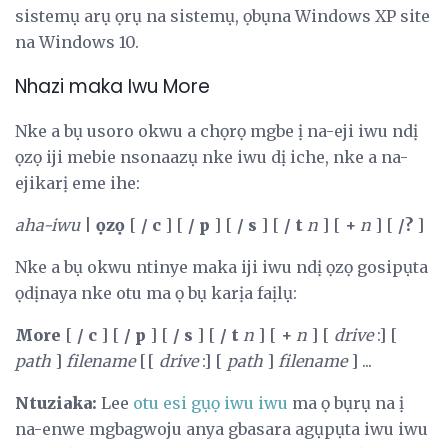
sistemụ arụ ọrụ na sistemụ, ọbụna Windows XP site
na Windows 10.
Nhazi maka Iwu More
Nke a bụ usoro okwu a chọrọ mgbe ị na-eji iwu ndị
ọzọ iji mebie nsonaazụ nke iwu dị iche, nke a na-
ejikarị eme ihe:
aha-iwu
|
ọzọ
[
/ c
] [
/ p
] [
/ s
] [
/ t
n
] [
+
n
] [
/?
]
Nke a bụ okwu ntinye maka iji iwu ndị ọzọ gosipụta
ọdịnaya nke otu ma ọ bụ karịa faịlụ:
More
[
/ c
] [
/ p
] [
/ s
] [
/ t
n
] [
+
n
] [
drive
:] [
path
]
filename
[[
drive
:] [
path
]
filename
] ...
Ntuziaka:
Lee
otu esi gụọ iwu iwu
ma ọ bụrụ na ị
na-enwe mgbagwoju anya gbasara agụpụta iwu iwu