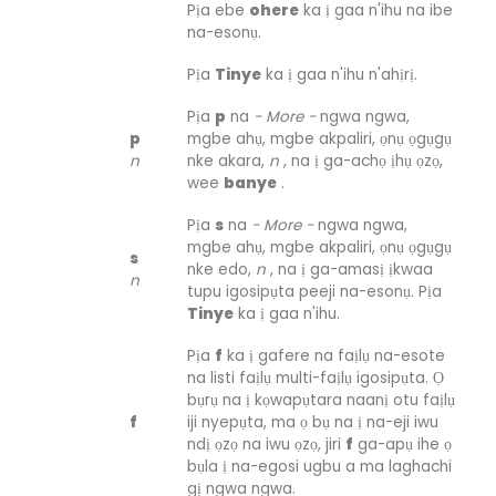
Pịa ebe
ohere
ka ị gaa n'ihu na ibe
na-esonụ.
Pịa
Tinye
ka ị gaa n'ihu n'ahịrị.
Pịa
p
na
- More -
ngwa ngwa,
p
mgbe ahụ, mgbe akpaliri, ọnụ ọgụgụ
n
nke akara,
n
, na ị ga-achọ ịhụ ọzọ,
wee
banye
.
Pịa
s
na
- More -
ngwa ngwa,
mgbe ahụ, mgbe akpaliri, ọnụ ọgụgụ
s
nke edo,
n
, na ị ga-amasị ịkwaa
n
tupu igosipụta peeji na-esonụ. Pịa
Tinye
ka ị gaa n'ihu.
Pịa
f
ka ị gafere na faịlụ na-esote
na listi faịlụ multi-faịlụ igosipụta. Ọ
bụrụ na ị kọwapụtara naanị otu faịlụ
f
iji nyepụta, ma ọ bụ na ị na-eji iwu
ndị ọzọ na iwu ọzọ, jiri
f
ga-apụ ihe ọ
bụla ị na-egosi ugbu a ma laghachi
gị ngwa ngwa.