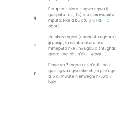
Pịa
q
na - More - ngwa ngwa iji
gosipụta faịlụ (s) ma ọ bụ iwupụta
q
mputa. Nke a bụ otu iji
CTRL + C
abort.
Jiri akara ngosi (naanị otu ugboro)
iji gosipụta nọmba akara nke
=
mmepụta nke ị nọ ugbu a (ntụgharị
akara ị na-ahụ n'elu
- More -
).
Pịnye ya
?
mgbe ị nọ n'etiti ibe iji
gosi ngwa ngwa nke nhọrọ gị n'oge
?
a, ọ dị mwute n'enweghị nkọwa ọ
bụla.