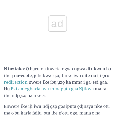
ad
Ntuziaka:
Ọ bụrụ na ịnweta ngwa ngwa dị ukwuu bụ
ihe ị na-esote, ịchekwa rịzọlt nke iwu site na iji ọrụ
redirection
nwere ike ịbụ ụzọ ka mma ị ga-esi gaa.
Hụ
Esi emegharịa iwu mmepụta gaa Njikwa
maka
ihe ndị ọzọ na nke a.
Enwere ike iji iwu ndị ọzọ gosipụta ọdịnaya nke otu
ma ọ bụ karịa faịlụ, otu ibe n'otu oge, mana ọ na-