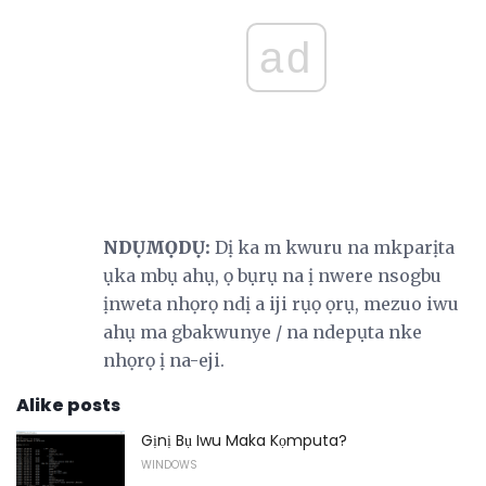
ad
NDỤMỌDỤ:
Dị ka m kwuru na mkparịta
ụka mbụ ahụ, ọ bụrụ na ị nwere nsogbu
ịnweta nhọrọ ndị a iji rụọ ọrụ, mezuo iwu
ahụ ma gbakwunye / na ndepụta nke
nhọrọ ị na-eji.
Alike posts
Gịnị Bụ Iwu Maka Kọmputa?
WINDOWS