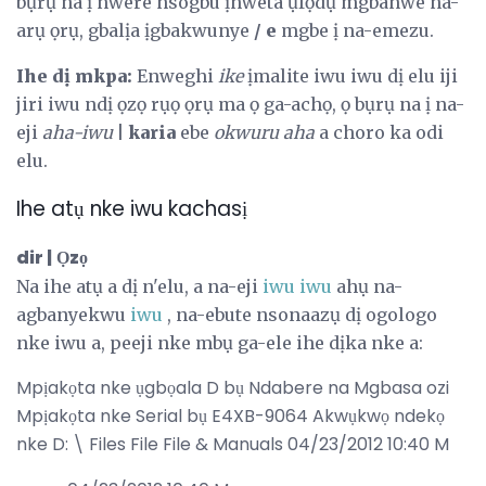
bụrụ na ị nwere nsogbu ịnweta ụfọdụ mgbanwe na-
arụ ọrụ, gbalịa ịgbakwunye
/ e
mgbe ị na-emezu.
Ihe dị mkpa:
Enweghi
ike
ịmalite iwu iwu dị elu iji
jiri iwu ndị ọzọ rụọ ọrụ ma ọ ga-achọ, ọ bụrụ na ị na-
eji
aha-iwu
|
karia
ebe
okwuru aha
a choro ka odi
elu.
Ihe atụ nke iwu kachasị
dir |
Ọzọ
Na ihe atụ a dị n'elu, a na-eji
iwu iwu
ahụ na-
agbanyekwu
iwu
, na-ebute nsonaazụ dị ogologo
nke iwu a, peeji nke mbụ ga-ele ihe dịka nke a:
Mpịakọta nke ụgbọala D bụ Ndabere na Mgbasa ozi
Mpịakọta nke Serial bụ E4XB-9064 Akwụkwọ ndekọ
nke D: \ Files File File & Manuals 04/23/2012 10:40 M