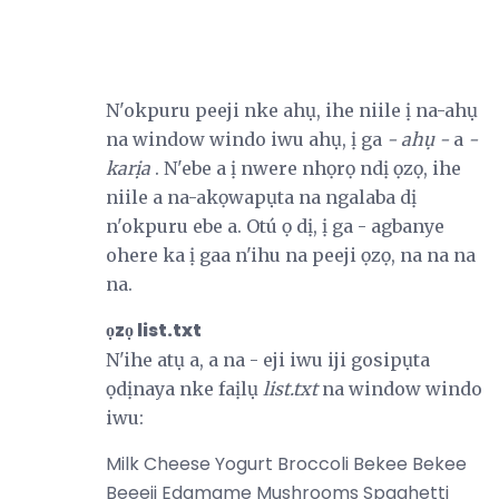
N'okpuru peeji nke ahụ, ihe niile ị na-ahụ
na window windo iwu ahụ, ị ​​ga
- ahụ -
a
-
karịa
. N'ebe a ị nwere nhọrọ ndị ọzọ, ihe
niile a na-akọwapụta na ngalaba dị
n'okpuru ebe a. Otú ọ dị, ị ga - agbanye
ohere ka ị gaa n'ihu na peeji ọzọ, na na na
na.
ọzọ list.txt
N'ihe atụ a, a na - eji iwu iji gosipụta
ọdịnaya nke faịlụ
list.txt
na window windo
iwu:
Milk Cheese Yogurt Broccoli Bekee Bekee
Beeeji Edamame Mushrooms Spaghetti