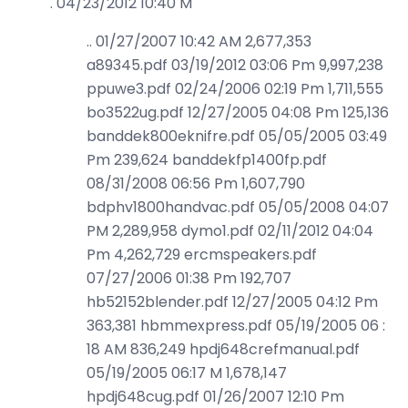
. 04/23/2012 10:40 M
.. 01/27/2007 10:42 AM 2,677,353
a89345.pdf 03/19/2012 03:06 Pm 9,997,238
ppuwe3.pdf 02/24/2006 02:19 Pm 1,711,555
bo3522ug.pdf 12/27/2005 04:08 Pm 125,136
banddek800eknifre.pdf 05/05/2005 03:49
Pm 239,624 banddekfp1400fp.pdf
08/31/2008 06:56 Pm 1,607,790
bdphv1800handvac.pdf 05/05/2008 04:07
PM 2,289,958 dymo1.pdf 02/11/2012 04:04
Pm 4,262,729 ercmspeakers.pdf
07/27/2006 01:38 Pm 192,707
hb52152blender.pdf 12/27/2005 04:12 Pm
363,381 hbmmexpress.pdf 05/19/2005 06 :
18 AM 836,249 hpdj648crefmanual.pdf
05/19/2005 06:17 M 1,678,147
hpdj648cug.pdf 01/26/2007 12:10 Pm