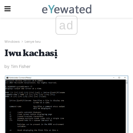
ad
Windows
Lenye Iwu
Iwu kachasị
by Tim Fisher