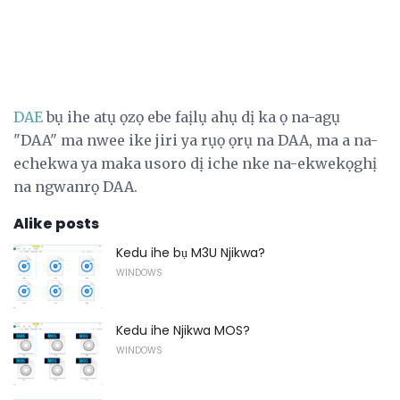
DAE
bụ ihe atụ ọzọ ebe faịlụ ahụ dị ka ọ na-agụ
"DAA" ma nwee ike jiri ya rụọ ọrụ na DAA, ma a na-
echekwa ya maka usoro dị iche nke na-ekwekọghị
na ngwanrọ DAA.
Alike posts
Kedu ihe bụ M3U Njikwa?
WINDOWS
Kedu ihe Njikwa MOS?
WINDOWS