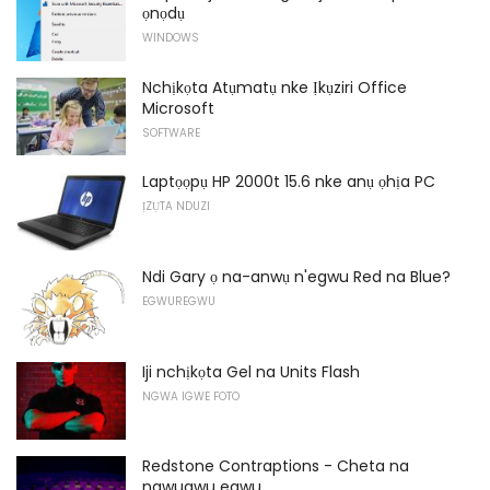
ọnọdụ
WINDOWS
Nchịkọta Atụmatụ nke Ịkụziri Office
Microsoft
SOFTWARE
Laptọọpụ HP 2000t 15.6 nke anụ ọhịa PC
ỊZỤTA NDUZI
Ndi Gary ọ na-anwụ n'egwu Red na Blue?
EGWUREGWU
Iji nchịkọta Gel na Units Flash
NGWA IGWE FOTO
Redstone Contraptions - Cheta na
ngwugwu egwu