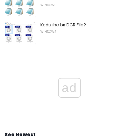
WINDOWS
Kedu ihe bụ DCR File?
WINDOWS
ad
See Newest