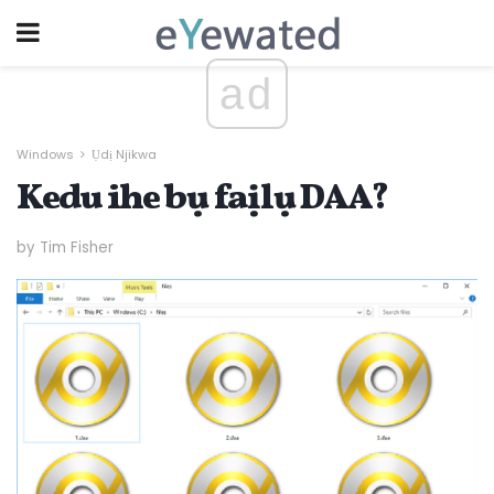
ad
Windows
Ụdị Njikwa
Kedu ihe bụ faịlụ DAA?
by Tim Fisher