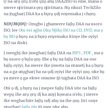
Ọ na-arụ ọrụ n'otu ụzọ ahụ DAA2ISO si eme, mana o
nwere njirimara ọrụ njirimara. Hụ nkuzi TechZilo
na ịtụgharị DAA ka ọ bụrụ ụdị enyemaka ị chọrọ.
NDỤMỌDỤ:
Ozugbo ị gbanwere faịlụ DAA na usoro
ISO, lee
Otu esi agba Ọkụ Njikọ ISO na CD, DVD, ma ọ
bụ BD
ọ bụrụ na ịchọrọ enyemaka itinye ihe oyiyi
ISO na diski.
Ị nweghị ike ịmegharị faịlụ DAA na
MP3
,
PDF
, ma ọ
bụ usoro ọ bụla ọzọ. Ebe ọ bụ na faịlụ DAA na-ese
faịlụ oyiyi, ha nwere ike ịnweta na ntanetị ka ọ bụrụ
na a ga-atụgharị ha na ụdị oyiyi ihe oyiyi ọzọ, nke bụ
ya mere ọ ga-ekwe omume iji tọghata DAA ka ISO.
Otú ọ dị, ọ bụrụ na ị mepee faịlụ DAA site na faịlụ
wepụ ihe arụ ọrụ dị ka anyị kọwara n'elu, ị nwere
ike weghachite faịlụ ndị ahụ na ihe ọzọ. Jiri onye
ntụgharị
faịlụ efu
iji mee nke ahụ.