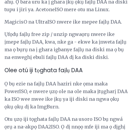
ahụ. Ọ bara uru ka ị ghara ịkụ ọkụ faịlụ DAA na diski
tupu i jiri ya. AcetoneISO mere otu ma Linux.
MagicisO na UltraISO nwere ike mepee faịlụ DAA.
Ụfọdụ faịlụ free zip / unzip ngwaọrụ nwere ike
ịmepe faịlụ DAA, kwa, nke ga - ekwe ka ịnweta faịlụ
ma ọ bụrụ na ị ghara igbanye faịlụ na diski ma ọ bụ
na enweghị ebuli faịlụ DAA dị ka diski diski.
Olee otú iji tọghata faịlụ DAA
Ọ bụ ezie na faịlụ DAA haziri nke ọma maka
PowerISO, e nwere ụzọ ole na ole maka ịtụgharị DAA
ka ISO wee nwee ike ịkụ ya iji diski na ngwa ọkụ
ọkụ ọkụ dị ka ImgBurn.
Otu ụzọ iji tọghata faịlụ DAA na usoro ISO bụ ngwá
ọrụ a na-akpọ DAA2ISO. Ọ dị nnọọ mfe iji ma ọ dịghị