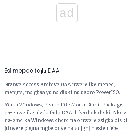
ad
Esi mepee faịlụ DAA
Ntanye Access Archive DAA nwere ike mepee,
mepụta, ma gbaa ya na diski na usoro PowerISO.
Maka Windows, Pismo File Mount Audit Package
ga-enwe ike ịdado faịlụ DAA dị ka disk diski. Nke a
na-eme ka Windows chere na e nwere ezigbo diski
ịtinyere ọbụna mgbe onye na-adịghị n'ezie n'ebe