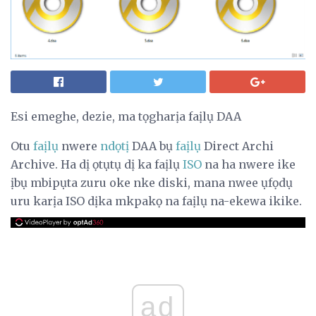
Esi emeghe, dezie, ma tọgharịa faịlụ DAA
Otu
faịlụ
nwere
ndọtị
DAA bụ
faịlụ
Direct Archi
Archive. Ha dị ọtụtụ dị ka faịlụ
ISO
na ha nwere ike
ịbụ mbipụta zuru oke nke diski, mana nwee ụfọdụ
uru karịa ISO dịka mkpakọ na faịlụ na-ekewa ikike.
ad