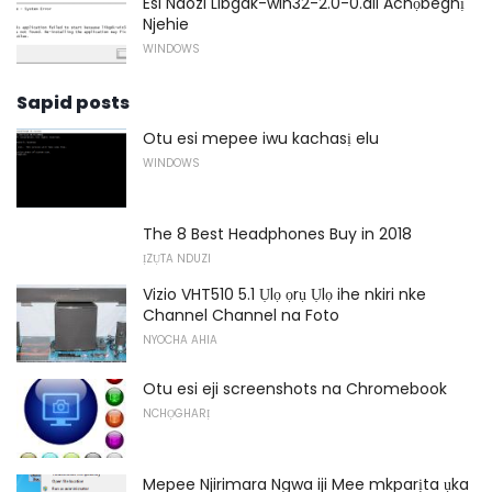
Esi Ndozi Libgdk-win32-2.0-0.dll Achọbeghị
Njehie
WINDOWS
Sapid posts
Otu esi mepee iwu kachasị elu
WINDOWS
The 8 Best Headphones Buy in 2018
ỊZỤTA NDUZI
Vizio VHT510 5.1 Ụlọ ọrụ Ụlọ ihe nkiri nke
Channel Channel na Foto
NYOCHA AHIA
Otu esi eji screenshots na Chromebook
NCHỌGHARỊ
Mepee Njirimara Ngwa iji Mee mkparịta ụka