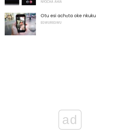
NYOCHA AHIA
Otu esi achọta oke nkuku
EGWUREGWU
ad