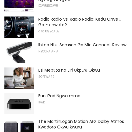
EGWUREGWU
Radio Radio Vs. Radio Radio: Kedu Onye Ị
Ga - enweta?
ỌKỌ ỤGBỌALA
Ibi na Ntu: Samson Go Mic Connect Review
NYOCHA AHIA
Esi Mepụta na Jiri Ụkpụrụ Okwu
SOFTWARE
Fun iPad Ngwa mma
IPAD
The MartinLogan Motion AFX Dolby Atmos
Kwadoro Okwu kwuru