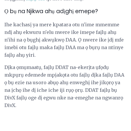
Ọ bụ na Njikwa ahụ adịghị emepe?
Ihe kachasị ya mere kpatara otu n'ime mmemme
ndị ahụ ekwuru n'elu nwere ike imepe faịlụ ahụ
n'ihi na ọ bụghị akwụkwọ DAA. Ọ nwere ike ịdị mfe
imebi otu faịlụ maka faịlụ DAA ma ọ bụrụ na ntinye
faịlụ ahụ yiri.
Dịka ọmụmaatụ, faịlụ DDAT na-ekerịta ụfọdụ
mkpụrụ edemede mpịakọta otu faịlụ dịka faịlụ DAA
ọ bụ ezie na usoro abụọ ahụ enweghị ihe jikọrọ ya
na ịchọ ihe dị iche iche iji rụọ ọrụ. DDAT faịlụ bụ
DivX faịlụ oge dị egwu nke na-emeghe na ngwanrọ
DivX.