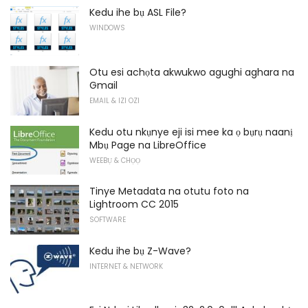
Kedu ihe bụ ASL File?
WINDOWS
Otu esi achọta akwukwo agughi aghara na
Gmail
EMAIL & IZI OZI
Kedu otu nkụnye eji isi mee ka ọ bụrụ naanị
Mbụ Page na LibreOffice
WEEBỤ & CHỌỌ
Tinye Metadata na otutu foto na
Lightroom CC 2015
SOFTWARE
Kedu ihe bụ Z-Wave?
INTERNET & NETWORK