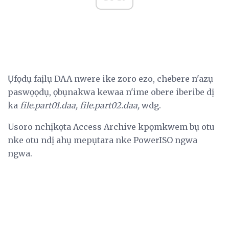
Ụfọdụ faịlụ DAA nwere ike zoro ezo, chebere n'azụ
paswọọdụ, ọbụnakwa kewaa n'ime obere iberibe dị
ka
file.part01.daa, file.part02.daa,
wdg.
Usoro nchịkọta Access Archive kpọmkwem bụ otu
nke otu ndị ahụ mepụtara nke PowerISO ngwa
ngwa.