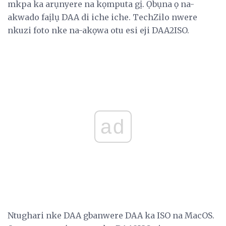
mkpa ka arụnyere na kọmputa gị. Ọbụna ọ na-
akwado faịlụ DAA di iche iche. TechZilo nwere
nkuzi foto nke na-akọwa otu esi eji DAA2ISO.
ad
Ntughari nke DAA gbanwere DAA ka ISO na MacOS.