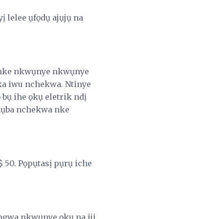
ị lelee ụfọdụ ajụjụ na
ụ nke nkwụnye nkwụnye
ka iwu nchekwa. Ntinye
ụ ihe ọkụ eletrik ndị
amụba nchekwa nke
 50. Pọpụtasị pụrụ iche
ngwa nkwụnye ọkụ na iji