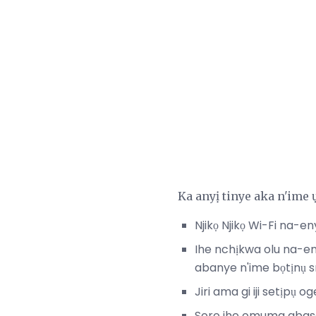
Ka anyị tinye aka n'ime 
Njikọ Njikọ Wi-Fi na-
Ihe nchịkwa olu na-eny
abanye n'ime bọtịnụ s
Jiri ama gi iji setịp
Soro ihe omuma gbasara