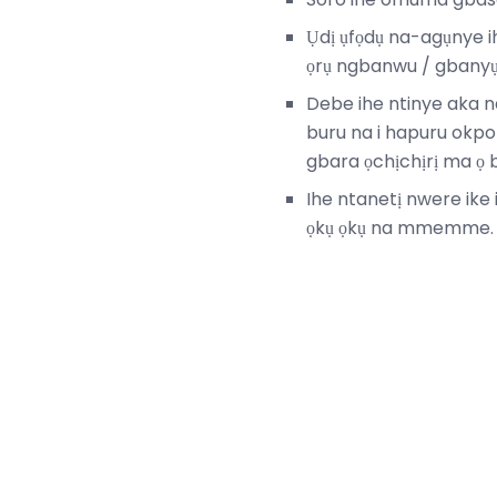
Ụdị ụfọdụ na-agụnye i
ọrụ ngbanwu / gbanyụ
Debe ihe ntinye aka n
buru na i hapuru okp
gbara ọchịchịrị ma ọ b
Ihe ntanetị nwere ike i
ọkụ ọkụ na mmemme.