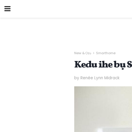
New & Ọzọ
Smarthome
Kedu ihe bụ 
by Renée Lynn Midrack