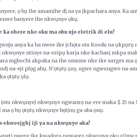
ụnyere, ọ bụ ihe amamihe dị na ya ịkpachara anya. Ka any
enwe banyere ihe nkwụnye ọkụ.
ka ohere nke oku ma obu ujo eletrik di elu?
woju anya ka ha nwee ike ịchọta otu Koodu na ụkpụr
dị nkwụnye ntinye na-ezipụ karịa nke kachasị mkpa ma
ara mgbochi akpaka na ihe omume nke ike surges ma ọ b
e ndị na-eji plọg ahụ. N'ọtụtụ ụzọ, ogwe ngwongwo na-
 ọtụtụ ụlọ.
tu (otu nkwụnye) nkwụnye ngwanrọ na-ere maka $ 25 na $
zí ma ọ bụ ọtụtụ nkwụnye bọtịnụ ga-aba ọnụ.
-ekwesịghị iji ya na nkwụnye aka?
tanetị nwere ike kwadoro ngwaọrụ nkwụnye ọkụ n'ime 