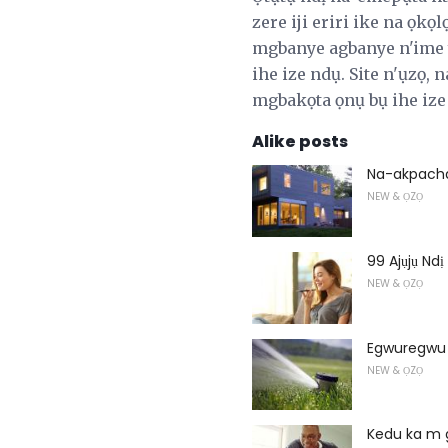
zere iji eriri ike na ọkọ
mgbanye agbanye n'ime y
ihe ize ndụ. Site n'ụzọ,
mgbakọta ọnụ bụ ihe ize
Alike posts
Na-akpacha
NEW & ỌZỌ
99 Ajụjụ Ndị
NEW & ỌZỌ
Egwuregwu 
NEW & ỌZỌ
Kedu ka m g