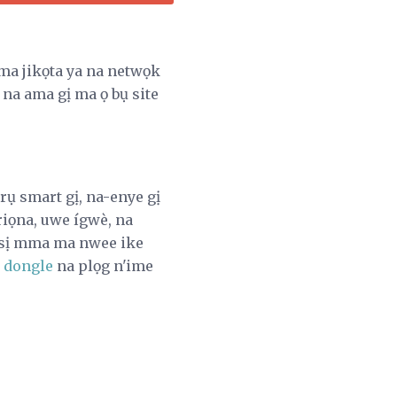
ma jikọta ya na netwọk
 na ama gị ma ọ bụ site
ụ smart gị, na-enye gị
riọna, uwe ígwè, na
asị mma ma nwee ike
ụ
dongle
na plọg n'ime