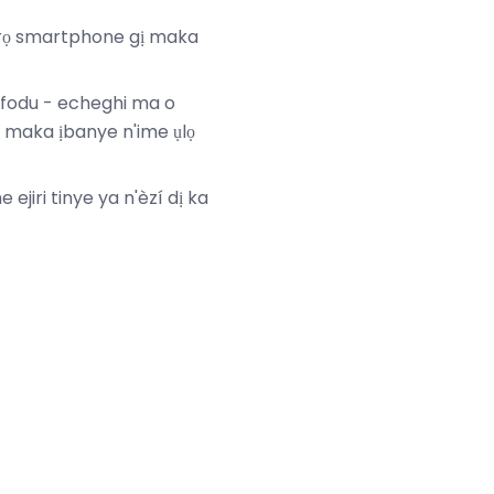
họrọ smartphone gị maka
ufodu - echeghi ma o
 maka ịbanye n'ime ụlọ
ejiri tinye ya n'èzí dị ka