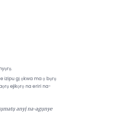
nyụrụ.
 izipu gị ọkwa ma ọ bụrụ
ụ ejikọrọ na eriri na-
tụmatụ anyị na-agụnye