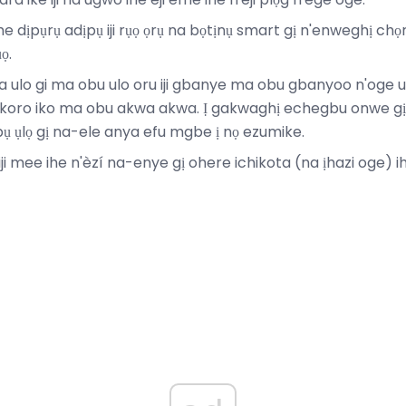
he dịpụrụ adịpụ iji rụọ ọrụ na bọtịnụ smart gị n'enweghị c
ọ.
a ulo gi ma obu ulo oru iji gbanye ma obu gbanyoo n'oge 
okoro iko ma obu akwa akwa. Ị gakwaghị echegbu onwe gị
ụ ụlọ gị na-ele anya efu mgbe ị nọ ezumike.
ji mee ihe n'èzí na-enye gị ohere ichikota (na ịhazi oge) ihe 