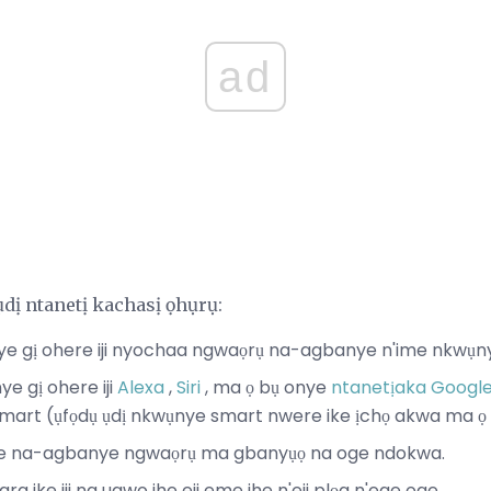
ad
ụdị ntanetị kachasị ọhụrụ:
enye gị ohere iji nyochaa ngwaọrụ na-agbanye n'ime nkwụ
e gị ohere iji
Alexa
,
Siri
, ma ọ bụ onye
ntanetịaka Googl
mart (ụfọdụ ụdị nkwụnye smart nwere ike ịchọ akwa ma ọ 
ụ oge na-agbanye ngwaọrụ ma gbanyụọ na oge ndokwa.
 ike iji na ugwo ihe eji eme ihe n'eji plọg n'ege oge.