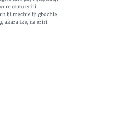
were ọtụtụ eriri
t iji mechie iji gbochie
 akara ike, na eriri