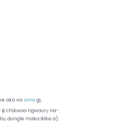
nye aka na
ama
gị.
e
iji chịkwaa ngwaọrụ na-
bụ dongle maka ikike a).