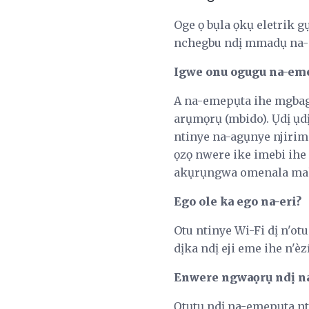
Oge ọ bụla ọkụ eletrik g
nchegbu ndị mmadụ na-
Igwe onu ogugu na-eme 
A na-emepụta ihe mgbag
arụmọrụ (mbido). Ụdị ụ
ntinye na-agụnye njirim
ọzọ nwere ike imebi ih
akụrụngwa omenala maka
Ego ole ka ego na-eri?
Otu ntinye Wi-Fi dị n'o
dịka ndị eji eme ihe n'è
Enwere ngwaọrụ ndị na
Ọtụtụ ndị na-emepụta n