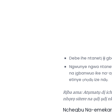
Debe ihe ntanetị iji 
Ngwunye ngwa ntanetị 
na ịgbanwuo ike na-ap
etinye ọnọdụ ize ndụ.
Rịba ama: Atụmatụ dị iche
nhọrọ sitere na ụdị ụdị
Nchegbu Na-emekarị 