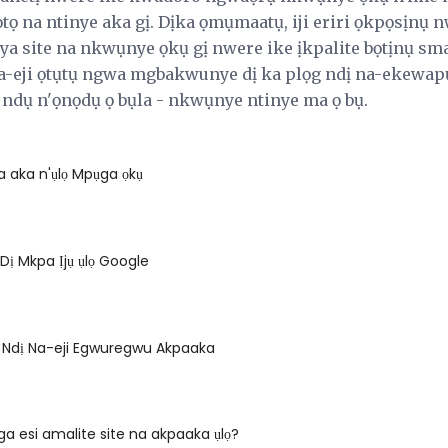
lọtọ na ntinye aka gị. Dịka ọmụmaatụ, iji eriri ọkpọsịnụ n
a site na nkwụnye ọkụ gị nwere ike ịkpalite bọtịnụ smar
 na-eji ọtụtụ ngwa mgbakwunye dị ka plọg ndị na-ekewapụ,
 ndụ n'ọnọdụ ọ bụla - nkwụnye ntinye ma ọ bụ.
 aka n'ụlọ Mpụga ọkụ
 Dị Mkpa Ịjụ ụlọ Google
Ndị Na-eji Egwuregwu Akpaaka
a esi amalite site na akpaaka ụlọ?