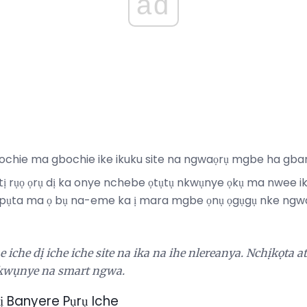
ad
gbochie ma gbochie ike ikuku site na ngwaọrụ mgbe ha gba
rụọ ọrụ dị ka onye nchebe ọtụtụ nkwụnye ọkụ ma nwee ike
ụta ma ọ bụ na-eme ka ị mara mgbe ọnụ ọgụgụ nke ngwaọr
 iche dị iche iche site na ika na ihe nlereanya.
Nchịkọta a
 nkwụnye na smart ngwa.
Banyere Pụrụ Iche