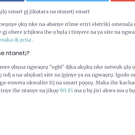
ụlọ smart gị jikọtara na ntanetị smart
wụnye ọkụ nke na-abanye n'ime eriri eletriki omenala 
 gị ohere ịchịkwa ihe ọ bụla i tinyere na ya site na ngwa
yeaka dị ọcha
.
me ntanetị?
we ọbụna ngwaọrụ "ogbi" dịka akụkụ nke netwọk ụlọ ọr
 ndị a na-ahụkarị site na ịpịnye ya na ngwaọrụ. Igodo o
 ga-enweta nkwalite IQ na smart pọọsụ. Maka ihe kach
ntinye ihe ntanye na jikọọ
Wi-Fi
ma ọ bụ jiri akwa ma ọ b