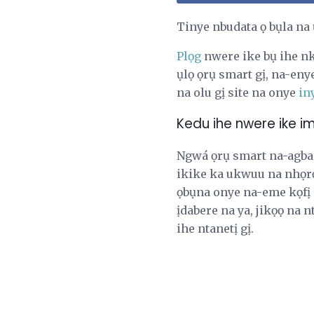
Tinye nbudata ọ bụla na 
Plọg
nwere ike bụ ihe nk
ụlọ ọrụ smart gị, na-enye
na olu gị site na onye
in
Kedu ihe nwere ike i
Ngwá ọrụ smart na-agban
ikike ka ukwuu na nhọrọ
ọbụna onye na-eme kọfị
ịdabere na ya, jikọọ na 
ihe ntanetị gị.