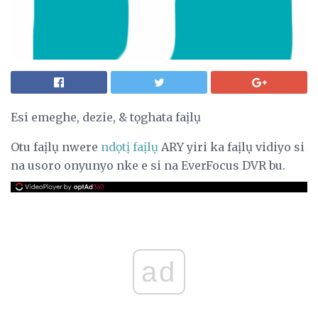
Esi emeghe, dezie, & tọghata faịlụ
Otu faịlụ nwere
ndọtị faịlụ
ARY yiri ka faịlụ vidiyo si
na usoro onyunyo nke e si na EverFocus DVR bu.
ad