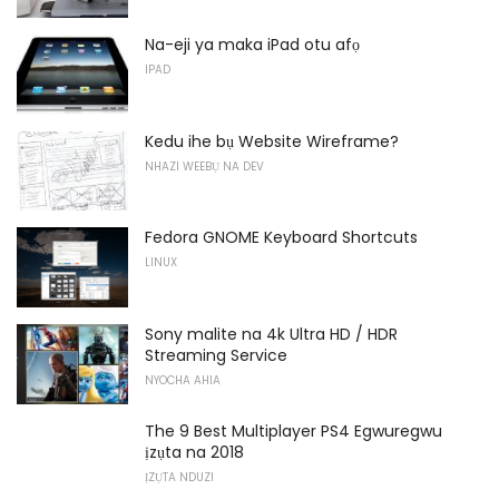
Na-eji ya maka iPad otu afọ
IPAD
Kedu ihe bụ Website Wireframe?
NHAZI WEEBỤ NA DEV
Fedora GNOME Keyboard Shortcuts
LINUX
Sony malite na 4k Ultra HD / HDR
Streaming Service
NYOCHA AHIA
The 9 Best Multiplayer PS4 Egwuregwu
ịzụta na 2018
ỊZỤTA NDUZI