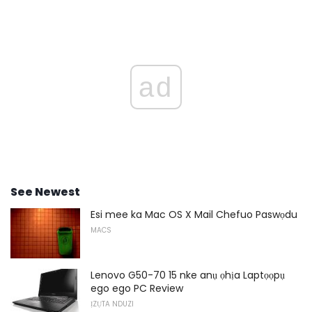
ad
See Newest
Esi mee ka Mac OS X Mail Chefuo Paswọdu
MACS
Lenovo G50-70 15 nke anụ ọhịa Laptọọpụ
ego ego PC Review
ỊZỤTA NDUZI