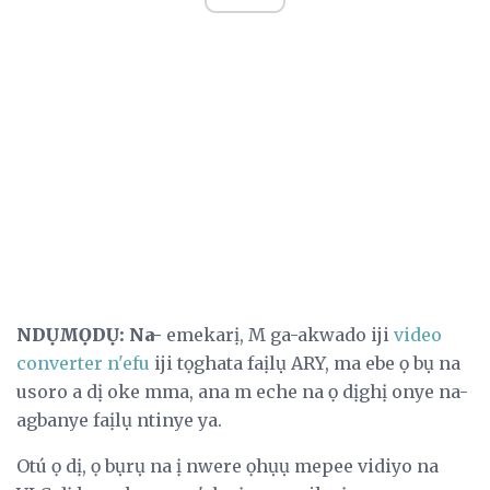
NDỤMỌDỤ: Na-
emekarị, M ga-akwado iji
video
converter n'efu
iji tọghata faịlụ ARY, ma ebe ọ bụ na
usoro a dị oke mma, ana m eche na ọ dịghị onye na-
agbanye faịlụ ntinye ya.
Otú ọ dị, ọ bụrụ na ị nwere ọhụụ mepee vidiyo na