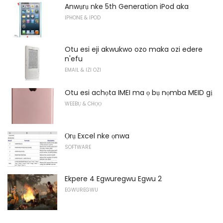
Anwụrụ nke 5th Generation iPod aka
IPHONE & IPOD
Otu esi eji akwukwo ozo maka ozi edere
n'efu
EMAIL & IZI OZI
Otu esi achọta IMEI ma ọ bụ nọmba MEID gị
WEEBỤ & CHỌỌ
Ọrụ Excel nke ọnwa
SOFTWARE
Ekpere 4 Egwuregwu Egwu 2
EGWUREGWU