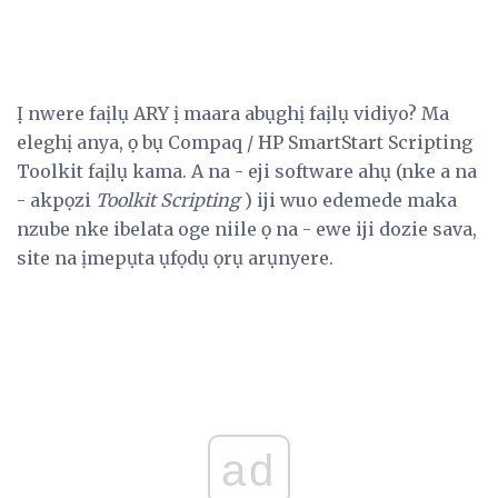
Ị nwere faịlụ ARY ị maara abụghị faịlụ vidiyo? Ma
eleghị anya, ọ bụ Compaq / HP SmartStart Scripting
Toolkit faịlụ kama. A na - eji software ahụ (nke a na
- akpọzi
Toolkit Scripting
) iji wuo edemede maka
nzube nke ibelata oge niile ọ na - ewe iji dozie sava,
site na ịmepụta ụfọdụ ọrụ arụnyere.
ad