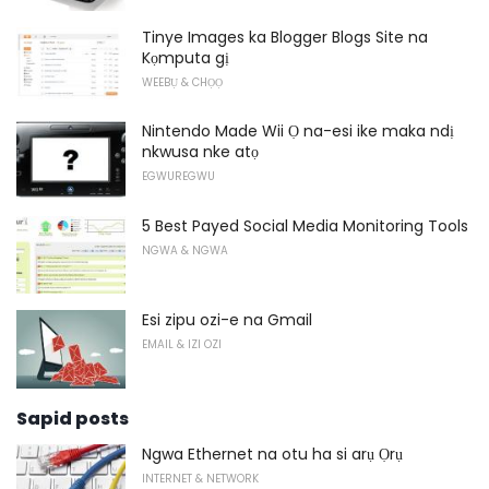
Tinye Images ka Blogger Blogs Site na
Kọmputa gị
WEEBỤ & CHỌỌ
Nintendo Made Wii Ọ na-esi ike maka ndị
nkwusa nke atọ
EGWUREGWU
5 Best Payed Social Media Monitoring Tools
NGWA & NGWA
Esi zipu ozi-e na Gmail
EMAIL & IZI OZI
Sapid posts
Ngwa Ethernet na otu ha si arụ Ọrụ
INTERNET & NETWORK