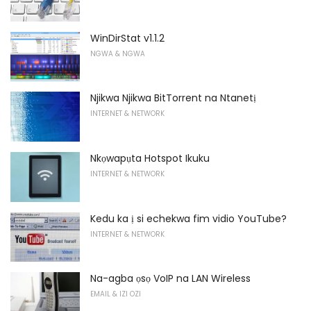
WinDirStat v1.1.2
NGWA & NGWA
Njikwa Njikwa BitTorrent na Ntanetị
INTERNET & NETWORK
Nkọwapụta Hotspot Ikuku
INTERNET & NETWORK
Kedu ka ị si echekwa fim vidio YouTube?
INTERNET & NETWORK
Na-agba ọsọ VoIP na LAN Wireless
EMAIL & IZI OZI