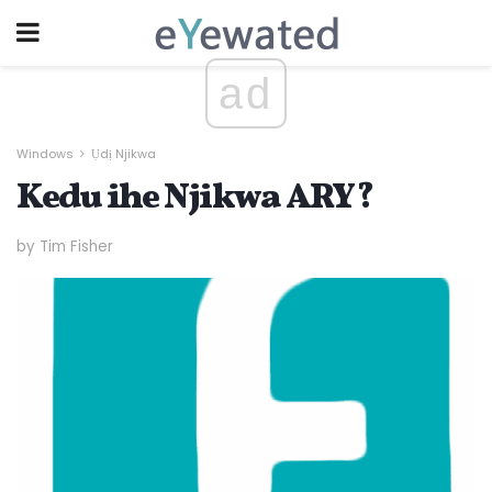
ad
Windows
Ụdị Njikwa
Kedu ihe Njikwa ARY?
by Tim Fisher