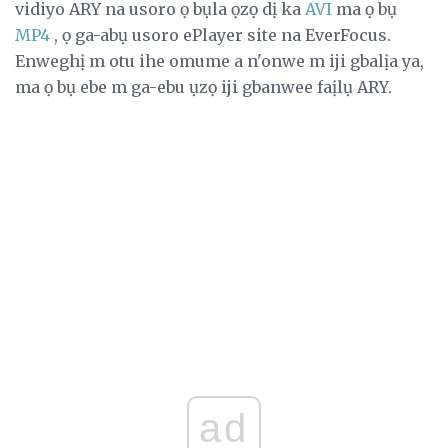
vidiyo ARY na usoro ọ bụla ọzọ dị ka
AVI
ma ọ bụ
MP4
, ọ ga-abụ usoro ePlayer site na EverFocus.
Enweghị m otu ihe omume a n'onwe m iji gbalịa ya,
ma ọ bụ ebe m ga-ebu ụzọ iji gbanwee faịlụ ARY.
ad