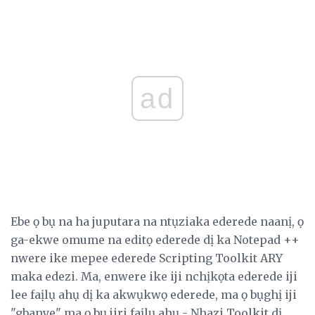
ad
Ebe ọ bụ na ha juputara na ntụziaka ederede naanị, ọ
ga-ekwe omume na editọ ederede dị ka Notepad ++
nwere ike mepee ederede Scripting Toolkit ARY
maka edezi. Ma, enwere ike iji nchịkọta ederede iji
lee faịlụ ahụ dị ka akwụkwọ ederede, ma ọ bụghị iji
"gbanye" ma ọ bụ jiri faịlụ ahụ - Nhazi Toolkit dị