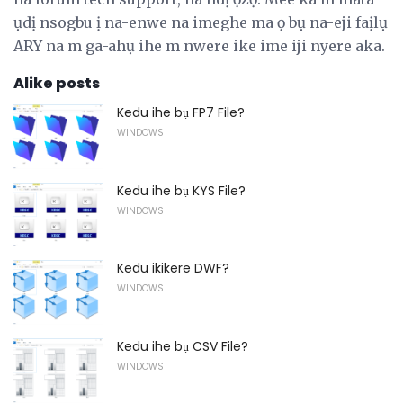
ụdị nsogbu ị na-enwe na imeghe ma ọ bụ na-eji faịlụ
ARY na m ga-ahụ ihe m nwere ike ime iji nyere aka.
Alike posts
Kedu ihe bụ FP7 File?
WINDOWS
Kedu ihe bụ KYS File?
WINDOWS
Kedu ikikere DWF?
WINDOWS
Kedu ihe bụ CSV File?
WINDOWS