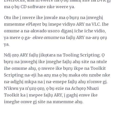
EverFocus, ana m ewere na ọ bụ naanị site na DVR gị
ma ọ bụ CD software nke weere ya.
Otu ihe ị nwere ike ịnwale ma ọ bụrụ na ịnweghị
mmemme ePlayer bụ imepe vidiyo ARY na VLC. Ihe
omume a na-akwado usoro dịgasị iche iche vidio,
ya mere ọ ga-
ekwe omume
na faịlụ ARY na-arụ ọrụ
ya.
Ndị ọzọ ARY faịlụ jikọtara na Tooling Scripting. Ọ
bụrụ na ịnweghị ike ịmeghe faịlụ ahụ site na ntule
ihe omume ahụ, ọ nwere ike bụrụ ikpe na Toolkit
Scripting na-eji ha azụ ma ọ bụ maka otu nzube nke
na-adịghị mkpa na ị na-emepe faịlụ ahụ n'onwe gị.
N'ikwu ya n'ụzọ ọzọ, ọ bụ ezie na Achọrọ Nhazi
Toolkit ka ị mepee faịlụ ARY, ị gaghị enwe ike
imeghe onwe gị site na mmemme ahụ.