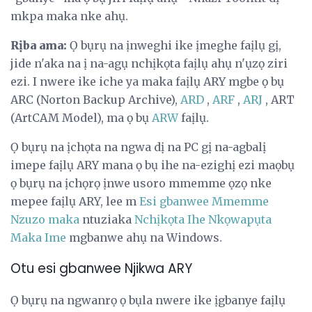
mkpa maka nke ahụ.
Rịba ama:
Ọ bụrụ na ịnweghi ike ịmeghe faịlụ gị,
jide n'aka na ị na-agụ nchịkọta faịlụ ahụ n'ụzọ ziri
ezi. I nwere ike iche ya maka faịlụ ARY mgbe ọ bụ
ARC (Norton Backup Archive),
ARD
,
ARF
,
ARJ
, ART
(ArtCAM Model), ma ọ bụ
ARW
faịlụ.
Ọ bụrụ na ịchọta na ngwa dị na PC gị na-agbalị
imepe faịlụ ARY mana ọ bụ ihe na-ezighị ezi maọbụ
ọ bụrụ na ịchọrọ ịnwe usoro mmemme ọzọ nke
mepee faịlụ ARY, lee m
Esi gbanwee Mmemme
Nzuzo maka
ntuziaka
Nchịkọta Ihe Nkọwapụta
Maka Ime
mgbanwe ahụ na Windows.
Otu esi gbanwee Njikwa ARY
Ọ bụrụ na ngwanrọ ọ bụla nwere ike ịgbanye faịlụ