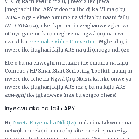
VLC dị ka m kwuru n'elu, ị nwere ike ịnwa
ịmeghachi ihe .ARY video na ihe dị ka .VI ma ọ bụ
.MP4 - ọ ga - ekwe omume na vidiyo bụ naanị faịlụ
AVI / MP4 ọzọ, nke ikpe nanị na-agbanwe agbanwe
ntinye ga-eme ka ọ meghee na ngwá ọrụ na-ewu
ewu dịka
Freemake Video Converter
. Mgbe ahụ, ị ​​
nwere ike ịtụgharị faịlụ ARY na ụdị ọnụọgụ ndị ọzọ.
Ebe ọ bụ na enweghị m ntakịrị ihe ọmụma na faịlụ
Compaq / HP SmartStart Scripting Toolkit, naanị m
nwere ike iche na Ngwá Ọrụ Ntuziaka nke onwe ya
nwere ike ịtụgharị faịlụ ARY ma ọ bụ na faịlụ ARY
enweghị
ike ịgbanwere (nke bụ ezigbo ohere).
Inyekwu aka na faịlụ ARY
Hụ
Nweta Enyemaka Ndị Ọzọ
maka ịmatakwu m na
netwọk mmekọrịta ma ọ bụ site na ozi-e, na-eziga
na forum tech support, na ndị ọzọ. Mee ka m mata