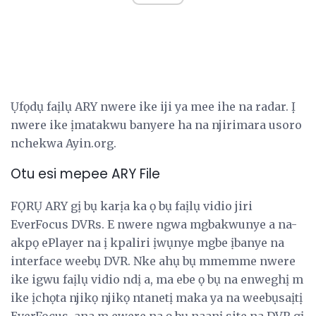
Ụfọdụ faịlụ ARY nwere ike iji ya mee ihe na radar. Ị
nwere ike ịmatakwu banyere ha na njirimara usoro
nchekwa Ayin.org.
Otu esi mepee ARY File
FỌRỤ ARY gị bụ karịa ka ọ bụ faịlụ vidio jiri
EverFocus DVRs. E nwere ngwa mgbakwunye a na-
akpọ ePlayer na ị kpaliri ịwụnye mgbe ịbanye na
interface weebụ DVR. Nke ahụ bụ mmemme nwere
ike igwu faịlụ vidio ndị a, ma ebe ọ bụ na enweghị m
ike ịchọta njikọ njikọ ntanetị maka ya na weebụsaịtị