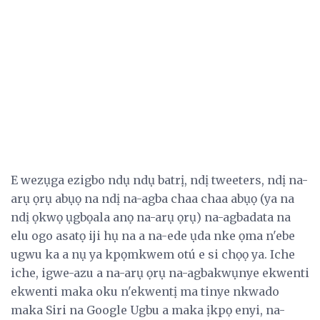
E wezụga ezigbo ndụ ndụ batrị, ndị tweeters, ndị na-
arụ ọrụ abụọ na ndị na-agba chaa chaa abụọ (ya na
ndị ọkwọ ụgbọala anọ na-arụ ọrụ) na-agbadata na
elu ogo asatọ iji hụ na a na-ede ụda nke ọma n'ebe
ugwu ka a nụ ya kpọmkwem otú e si chọọ ya. Iche
iche, igwe-azu a na-arụ ọrụ na-agbakwụnye ekwenti
ekwenti maka oku n'ekwentị ma tinye nkwado
maka Siri na Google Ugbu a maka ịkpọ enyi, na-