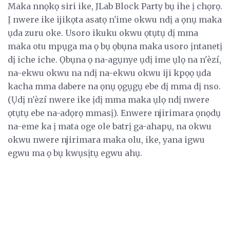
Maka nnọkọ siri ike, JLab Block Party bụ ihe ị chọrọ.
Ị nwere ike ijikọta asatọ n'ime okwu ndị a ọnụ maka
ụda zuru oke. Usoro ikuku okwu ọtụtụ dị mma
maka otu mpụga ma ọ bụ ọbụna maka usoro ịntanetị
dị iche iche. Ọbụna ọ na-agụnye ụdị ime ụlọ na n'èzí,
na-ekwu okwu na ndị na-ekwu okwu iji kpọọ ụda
kacha mma dabere na ọnụ ọgụgụ ebe dị mma dị nso.
(Ụdị n'èzí nwere ike ịdị mma maka ụlọ ndị nwere
ọtụtụ ebe na-adọrọ mmasị). Enwere njirimara ọnọdụ
na-eme ka ị mata oge ole batrị ga-ahapụ, na okwu
okwu nwere njirimara maka olu, ike, yana igwu
egwu ma ọ bụ kwụsịtụ egwu ahụ.