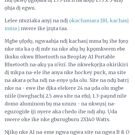
ọhịa dị egwu.
Lelee ntuziaka anyị na ndị
ọkachamara JBL kachasị
mma ị
nwere ike ịzụta taa.
Mgbe ụfọdụ, ngwaahịa ndị kachasị mma bụ ihe fọrọ
nke nta ka ọ dị mfe na nke ahụ bụ kpọmkwem ebe
ikuku okwu Bluetooth na Beoplay A1 Portable
Bluetooth na-akụ ya n'èzí. Ihe nkwekọrịta okirikiri
dị mkpa na-ele ihe anya nke hockey puck, ma site
na akara ọcha ndị na-enye ụda olu. Site na ndụ batrị
nke na - ewe ihe dịka elekere 24 na ụda olu mgbe
niile (iweghachị 2.5 awa site na efu), 1.3-paụnd nile
domo aluminom bụ ma uzuzu - na nkwụsị na-
eguzogide iji nyere aka chedo ihe ndị ahụ. Ụda
nwere oke ike nke gburugburu 2X140 Watts.
Njikọ nke A1 na-eme ngwa ngwa site na ngwa B & O