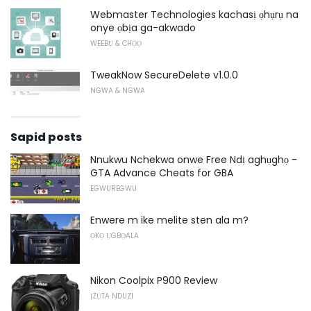
Webmaster Technologies kachasị ọhụrụ na
onye ọbịa ga-akwado
WEEBỤ & CHỌỌ
TweakNow SecureDelete v1.0.0
NGWA & NGWA
Sapid posts
Nnukwu Nchekwa onwe Free Ndị aghụghọ -
GTA Advance Cheats for GBA
EGWUREGWU
Enwere m ike melite sten ala m?
ỌKỌ ỤGBỌALA
Nikon Coolpix P900 Review
ỊZỤTA NDUZI