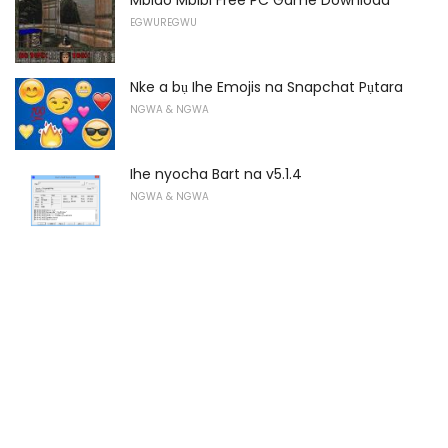
Mbido Mbibi Free PC Game Download
EGWUREGWU
Nke a bụ Ihe Emojis na Snapchat Pụtara
NGWA & NGWA
Ihe nyocha Bart na v5.1.4
NGWA & NGWA