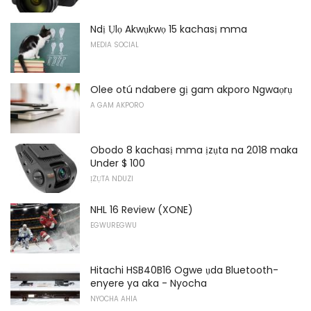
Ndị Ụlọ Akwụkwọ 15 kachasị mma
MEDIA SOCIAL
Olee otú ndabere gị gam akporo Ngwaọrụ
A GAM AKPORO
Obodo 8 kachasị mma ịzụta na 2018 maka
Under $ 100
ỊZỤTA NDUZI
NHL 16 Review (XONE)
EGWUREGWU
Hitachi HSB40B16 Ogwe ụda Bluetooth-
enyere ya aka - Nyocha
NYOCHA AHIA