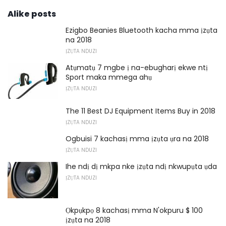
Alike posts
Ezigbo Beanies Bluetooth kacha mma ịzụta
na 2018
ỊZỤTA NDUZI
Atụmatụ 7 mgbe ị na-ebugharị ekwe ntị
Sport maka mmega ahụ
ỊZỤTA NDUZI
The 11 Best DJ Equipment Items Buy in 2018
ỊZỤTA NDUZI
Ogbuisi 7 kachasị mma ịzụta ụra na 2018
ỊZỤTA NDUZI
Ihe ndị dị mkpa nke ịzụta ndị nkwupụta ụda
ỊZỤTA NDUZI
Ọkpụkpọ 8 kachasị mma N'okpuru $ 100
ịzụta na 2018