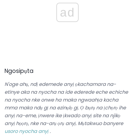
ad
Ngosipụta
N'oge ahụ, ndị edemede anyị ọkachamara na-
etinye aka na nyocha na ide ederede eche echiche
na nyocha nke onwe ha maka ngwaahịa kacha
mma maka ndụ gị na ezinụlọ gị.
Ọ bụrụ na ịchọrọ ihe
anyị na-eme, ịnwere ike ịkwado anyị site na njikọ
anyị họọrọ, nke na-arụ ọrụ anyị.
Mụtakwuo banyere
usoro nyocha anyị
.