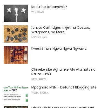
Kedu ihe bụ bandwit?
WINDOWS
Ịchọta Cartridges Inkjet na Costco,
Walgreens, na More
NYOCHA AHIA
Kwesịrị Inwe Ngwa Ngwa Ngwaọrụ
Chineke nke Agha nke Atọ Atụmatụ na
Nzuzo - PS3
EGWUREGWU
Mpaghara MSN - Defunct Blogging Site
WEEBỤ & CHỌỌ