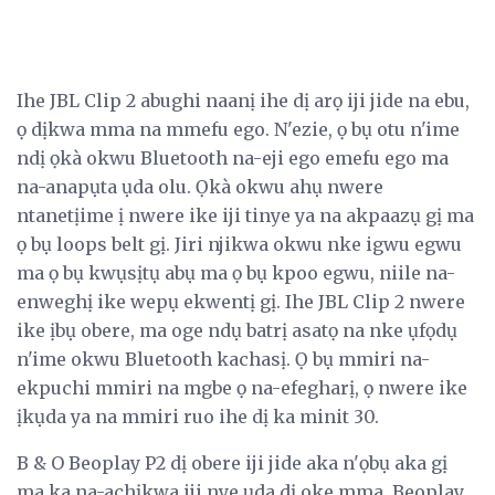
Ihe JBL Clip 2 abughi naanị ihe dị arọ iji jide na ebu,
ọ dịkwa mma na mmefu ego. N'ezie, ọ bụ otu n'ime
ndị ọkà okwu Bluetooth na-eji ego emefu ego ma
na-anapụta ụda olu. Ọkà okwu ahụ nwere
ntanetịime ị nwere ike iji tinye ya na akpaazụ gị ma
ọ bụ loops belt gị. Jiri njikwa okwu nke igwu egwu
ma ọ bụ kwụsịtụ abụ ma ọ bụ kpoo egwu, niile na-
enweghị ike wepụ ekwentị gị. Ihe JBL Clip 2 nwere
ike ịbụ obere, ma oge ndụ batrị asatọ na nke ụfọdụ
n'ime okwu Bluetooth kachasị. Ọ bụ mmiri na-
ekpuchi mmiri na mgbe ọ na-efegharị, ọ nwere ike
ịkụda ya na mmiri ruo ihe dị ka minit 30.
B & O Beoplay P2 dị obere iji jide aka n'ọbụ aka gị
ma ka na-achịkwa iji nye ụda dị oke mma. Beoplay