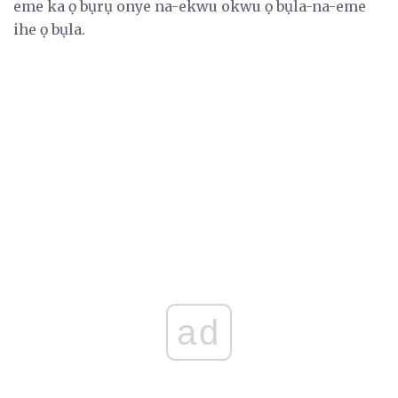
eme ka ọ bụrụ onye na-ekwu okwu ọ bụla-na-eme
ihe ọ bụla.
ad