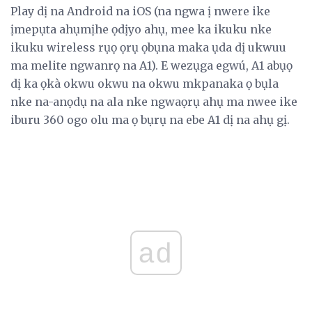
Play dị na Android na iOS (na ngwa ị nwere ike
ịmepụta ahụmịhe ọdịyo ahụ, mee ka ikuku nke
ikuku wireless rụọ ọrụ ọbụna maka ụda dị ukwuu
ma melite ngwanrọ na A1). E wezụga egwú, A1 abụọ
dị ka ọkà okwu okwu na okwu mkpanaka ọ bụla
nke na-anọdụ na ala nke ngwaọrụ ahụ ma nwee ike
iburu 360 ogo olu ma ọ bụrụ na ebe A1 dị na ahụ gị.
ad