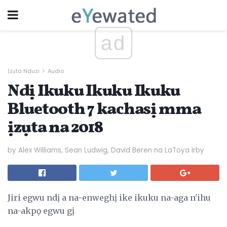
ad
Ịzụta Nduzi
Audio
Ndị Ikuku Ikuku Ikuku
Bluetooth 7 kachasị mma
ịzụta na 2018
by Alex Williams, Sean Ludwig, David Beren na LaToya Irby
Jiri egwu ndị a na-enweghị ike ikuku na-aga n'ihu
na-akpọ egwu gị