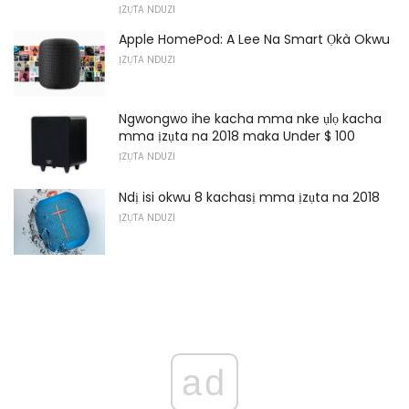
ỊZỤTA NDUZI
Apple HomePod: A Lee Na Smart Ọkà Okwu
ỊZỤTA NDUZI
Ngwongwo ihe kacha mma nke ụlọ kacha
mma ịzụta na 2018 maka Under $ 100
ỊZỤTA NDUZI
Ndị isi okwu 8 kachasị mma ịzụta na 2018
ỊZỤTA NDUZI
ad