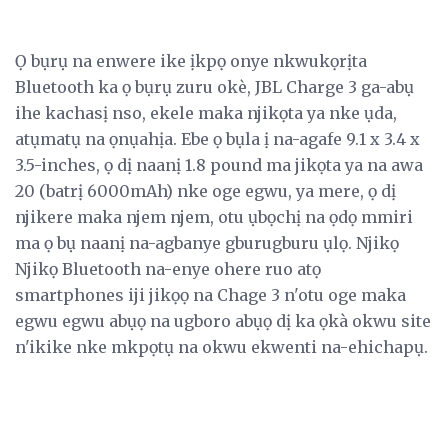
Ọ bụrụ na enwere ike ịkpọ onye nkwukọrịta
Bluetooth ka ọ bụrụ zuru okè, JBL Charge 3 ga-abụ
ihe kachasị nso, ekele maka njikọta ya nke ụda,
atụmatụ na ọnụahịa. Ebe ọ bụla ị na-agafe 9.1 x 3.4 x
3.5-inches, ọ dị naanị 1.8 pound ma jikọta ya na awa
20 (batrị 6000mAh) nke oge egwu, ya mere, ọ dị
njikere maka njem njem, otu ụbọchị na ọdọ mmiri
ma ọ bụ naanị na-agbanye gburugburu ụlọ. Njikọ
Njikọ Bluetooth na-enye ohere ruo atọ
smartphones iji jikọọ na Chage 3 n'otu oge maka
egwu egwu abụọ na ugboro abụọ dị ka ọkà okwu site
n'ikike nke mkpọtụ na okwu ekwenti na-ehichapụ.