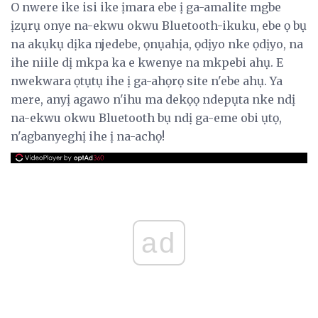
O nwere ike isi ike ịmara ebe ị ga-amalite mgbe
ịzụrụ onye na-ekwu okwu Bluetooth-ikuku, ebe ọ bụ
na akụkụ dịka njedebe, ọnụahịa, ọdịyo nke ọdịyo, na
ihe niile dị mkpa ka e kwenye na mkpebi ahụ. E
nwekwara ọtụtụ ihe ị ga-ahọrọ site n'ebe ahụ. Ya
mere, anyị agawo n'ihu ma dekọọ ndepụta nke ndị
na-ekwu okwu Bluetooth bụ ndị ga-eme obi ụtọ,
n'agbanyeghị ihe ị na-achọ!
ad