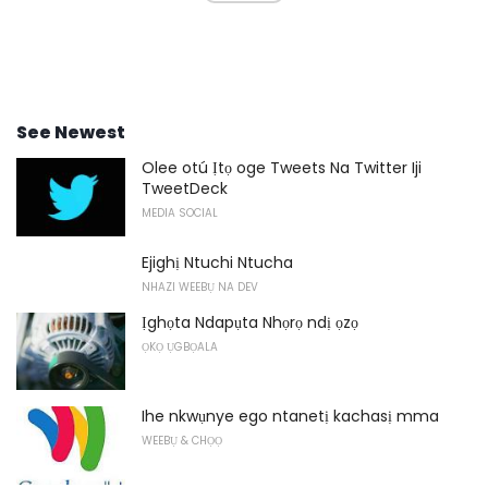
See Newest
Olee otú Ịtọ oge Tweets Na Twitter Iji
TweetDeck
MEDIA SOCIAL
Ejighị Ntuchi Ntucha
NHAZI WEEBỤ NA DEV
Ịghọta Ndapụta Nhọrọ ndị ọzọ
ỌKỌ ỤGBỌALA
Ihe nkwụnye ego ntanetị kachasị mma
WEEBỤ & CHỌỌ