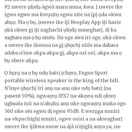
P2 nwere ụfọdụ àgwà mara mma, kwa. Ị nwere ike
igwu egwu ma kwụsịtụ egwu site na ịpị ụda okwu
abụọ. Ma ọ bụ, ịnwere ike iji Beoplay App iji hazie
ọkà okwu gị iji zaghachi ụfọdụ mmegharị, dị ka
mgbata ma ọ bụ ntutu. Na oge awa iri oge, ọkà okwu
a nwere ike ikwusa na gị ụbọchị niile ma dabara
adaba n'ime akpa akpa gị, akpa ozi ozi, akpa ma ọ
bụ obere akpa.
Ọ bụrụ na ọ bụ ndụ batrị ịchọrọ, Fugoo Sport
portable wireless speaker is the king of the hill.
N'inye ụbọchị iri anọ na anọ nke ndụ batrị (na
pasent 50%), ngwaọrụ IPX7 na-akọwa ndị ọkwọ
ụgbọala isii na n'akụkụ anọ nke ngwaọrụ maka ogo
360 nke otu egwu dị egwu 95dB. E wezụga mmiri
na-ekpuchighị mmiri, ogwe osisi a na-akwagharị
nwere ike ijikwa snow na ájá n'ejighị anya ya, na-