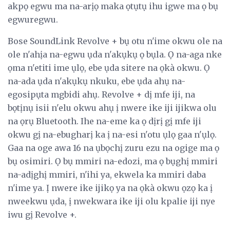
akpọ egwu ma na-arịọ maka ọtụtụ ihu igwe ma ọ bụ
egwuregwu.
Bose SoundLink Revolve + bụ otu n'ime okwu ole na
ole n'ahịa na-egwu ụda n'akụkụ ọ bụla. Ọ na-aga nke
ọma n'etiti ime ụlọ, ebe ụda sitere na ọkà okwu. Ọ
na-ada ụda n'akụkụ nkuku, ebe ụda ahụ na-
egosipụta mgbidi ahụ. Revolve + dị mfe iji, na
bọtịnụ isii n'elu okwu ahụ ị nwere ike iji ijikwa olu
na ọrụ Bluetooth. Ihe na-eme ka ọ dịrị gị mfe iji
okwu gị na-ebugharị ka ị na-esi n'otu ụlọ gaa n'ụlọ.
Gaa na oge awa 16 na ụbọchị zuru ezu na ogige ma ọ
bụ osimiri. Ọ bụ mmiri na-edozi, ma ọ bụghị mmiri
na-adịghị mmiri, n'ihi ya, ekwela ka mmiri daba
n'ime ya. Ị nwere ike ijikọ ya na ọkà okwu ọzọ ka ị
nweekwu ụda, ị nwekwara ike iji olu kpalie iji nye
iwu gị Revolve +.