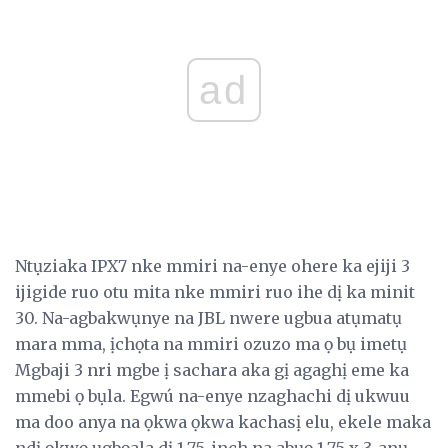
ad
Ntụziaka IPX7 nke mmiri na-enye ohere ka ejiji 3
ijigide ruo otu mita nke mmiri ruo ihe dị ka minit
30. Na-agbakwụnye na JBL nwere ugbua atụmatụ
mara mma, ịchọta na mmiri ozuzo ma ọ bụ imetụ
Mgbaji 3 nri mgbe ị sachara aka gị agaghị eme ka
mmebi ọ bụla. Egwú na-enye nzaghachi dị ukwuu
ma doo anya na ọkwa ọkwa kachasị elu, ekele maka
ndị ọkwọ ụgbọala dị 1.75-inch na abụọ 1.75 x 3-anụ