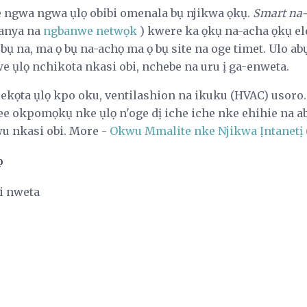
ngwa ngwa ụlọ obibi omenala bụ njikwa ọkụ.
Smart na
 anya na
ngbanwe netwọk
) kwere ka ọkụ na-acha ọkụ e
bụ na, ma ọ bụ na-achọ ma ọ bụ site na oge timet. Ulo ab
we ụlọ nchikota nkasi obi, nchebe na uru ị ga-enweta.
ekọta ụlọ kpo oku, ventilashion na ikuku (HVAC) usoro
e okpomọkụ nke ụlọ n'oge dị iche iche nke ehihie na aba
 nkasi obi. More -
Okwu Mmalite nke Njikwa Ịntanetị
ọ
ri nweta