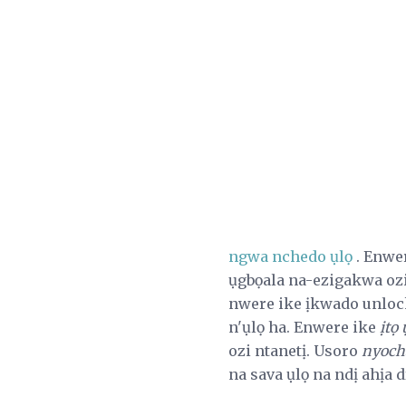
ngwa nchedo ụlọ
. Enwer
ụgbọala na-ezigakwa ozi
nwere ike ịkwado unlock
n'ụlọ ha. Enwere ike
ịtọ
ozi ntanetị. Usoro
nyoch
na sava ụlọ na ndị ahịa 