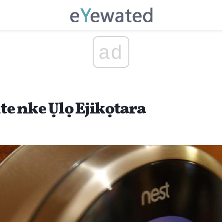
ad
 nke Ụlọ Ejikọtara