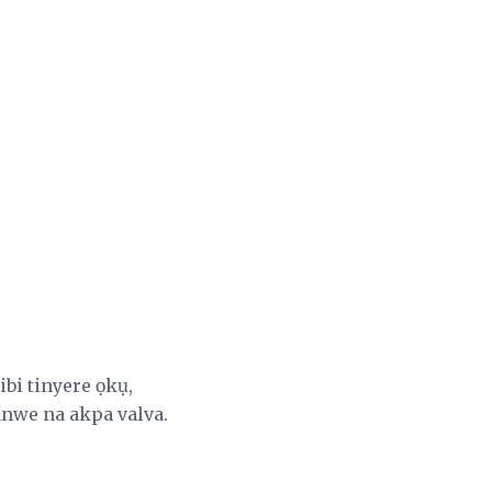
ibi tinyere ọkụ,
nwe na akpa valva.