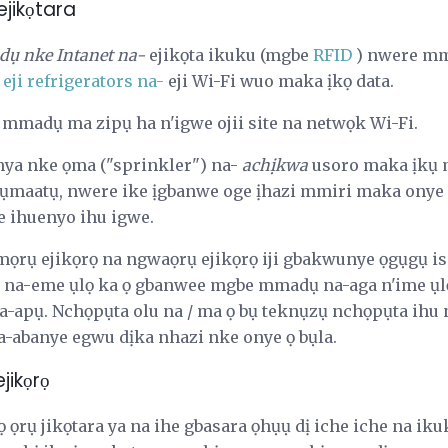
ejikọtara
dụ nke Intanet na-
ejikọta ikuku (mgbe
RFID
) nwere mm
-
eji refrigerators na-
eji Wi-Fi wuo maka ịkọ data.
mmadụ ma zipụ ha n'igwe ojii site na netwọk Wi-Fi.
ya nke ọma ("sprinkler") na-
achịkwa
usoro maka ịkụ 
ụmaatụ, nwere ike ịgbanwe oge ịhazi mmiri maka onye n
ihuenyo ihu igwe.
mọrụ ejikọrọ na ngwaọrụ ejikọrọ iji gbakwunye ọgụgụ is
e na-eme ụlọ ka ọ gbanwee mgbe mmadụ na-aga n'ime ụlọ
apụ. Nchọpụta olu na / ma ọ bụ teknụzụ nchọpụta ihu 
-abanye egwu dịka nhazi nke onye ọ bụla.
jikọrọ
ọ ọrụ jikọtara ya na ihe gbasara ọhụụ dị iche iche na i