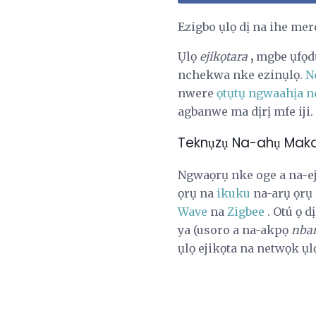
Ezigbo ụlọ dị na ihe mer
Ụlọ
ejikọtara
,
mgbe ụfọdụ
nchekwa nke ezinụlọ.
N
nwere
ọtụtụ ngwaahịa n
agbanwe ma dịrị mfe iji.
Teknụzụ Na-ahụ Maka 
Ngwaọrụ nke oge a na-e
ọrụ na
ikuku
na-arụ ọrụ 
Wave
na
Zigbee
. Otú ọ d
ya (usoro a na-akpọ
nban
ụlọ ejikọta na netwọk ụl