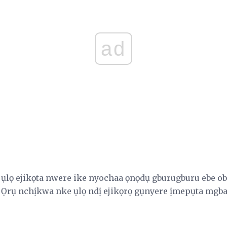
ad
, ụlọ ejikọta nwere ike nyochaa ọnọdụ gburugburu ebe ob
Ọrụ nchịkwa nke ụlọ ndị ejikọrọ gụnyere ịmepụta mgba