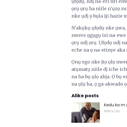
ụfọdụ, ndị na-eri nri e
ọrụ ọrụ ha niile n'ụzọ 
nke ụdị ọ bụla iji hazie 
N'akụkụ ụfọdụ nke ụwa, 
nwere ọgụgụ isi na-ewe o
ọrụ ndị ọrụ. Ụfọdụ ndị 
eche na ọ na-etinye aka
Ọnụ ego nke ịtọ ụlọ nwer
atụmatụ niile dị iche ic
na ha bụ ụlọ ahịa. Ọ bụ 
na ụlọ ha, ọ ga-akwado ọr
Alike posts
Kedu ka m g
NEW & ỌZỌ