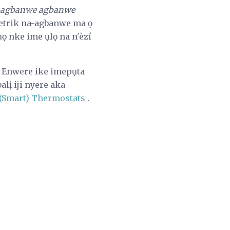
-agbanwe agbanwe
letrik na-agbanwe ma ọ
ụọ nke ime ụlọ na n'èzí
. Enwere ike imepụta
lị iji nyere aka
 (Smart) Thermostats
.