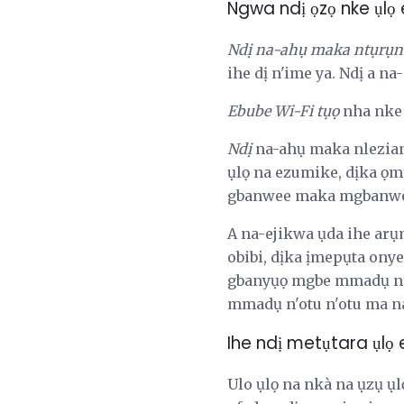
Ngwa ndị ọzọ nke ụlọ 
Ndị na-ahụ maka ntụrụn
ihe dị n'ime ya. Ndị a na
Ebube Wi-Fi tụọ
nha nke 
Ndị
na-ahụ maka nlezian
ụlọ na ezumike, dịka ọm
gbanwee maka mgbanwe 
A na-ejikwa ụda ihe arụ
obibi, dịka ịmepụta ony
gbanyụọ mgbe mmadụ na-
mmadụ n'otu n'otu ma na
Ihe ndị metụtara ụlọ e
Ulo ụlọ na nkà na ụzụ ụl