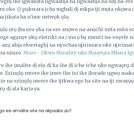
nweghị ike ịgwakọta ngwaahịa na ngwaahịa na ndị na-ere 
zuru oke. Ọ pụkwara ịchọ mgbalị dị mkpa iji mụta nkọw
ma jikọta ha n'ime netwọk ụlọ.
ụlọ ọrụ ịba uru ọha na eze anọwo na-anọchi mita mita o
ge agụnye ọkụ eletriki na / ma ọ bụ mmiri na-enyefe na
na-azụ ahịa ekwetaghị na nyochaa njirimara nke njirimar
 na nzuzo.
More - Okwu Mmalite nke Mmetụta Mbara Ig
e ike ịmalite dị elu dị ka ihe dị iche iche nke ngwaọrụ 
he. Ezinụlọ nwere ike ịnwe ihe isi ike ịkwado ụgwọ mak
ezie na ezinụlọ nwere ike ijikwa ego ha site na iji nwayọ
ụ dị ala karịa ya.
a esi amalite site na akpaaka ụlọ?