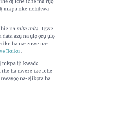
ihe dị iche iche ma rụọ
a dị mkpa nke nchịkwa
chie na
mita mita
. Igwe
 data azụ na ụlọ ọrụ ụlọ
a ike ha na-enwe na-
we Ikuku
.
dị mkpa iji kwado
a ihe ha nwere ike iche
ọ nwayọọ na-ejikọta ha