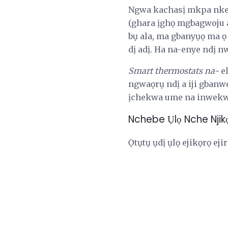
Ngwa kachasị mkpa nke 
(ghara ịghọ mgbagwoju
bụ ala, ma gbanyụọ ma ọ 
dị adị. Ha na-enye ndị n
Smart thermostats na-
el
ngwaọrụ ndị a iji gbanwe
ịchekwa ume na inwekwu
Nchebe Ụlọ Nche Njik
Ọtụtụ ụdị ụlọ ejikọrọ eji