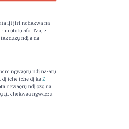
a iji jiri nchekwa na
ruo ọtụtụ afọ. Taa, e
 teknụzụ ndị a na-
bere ngwaọrụ ndị na-arụ
l dị iche iche dị ka
Z-
ta ngwaọrụ ndị ọzọ na
ụ iji chekwaa ngwaọrụ