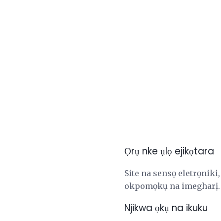
Ọrụ nke ụlọ ejikọtara
Site na sensọ eletrọniki
okpomọkụ na imegharị. 
Njikwa ọkụ na ikuku