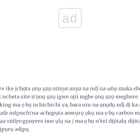
ad
e ike ịchọta
ọnụ ụzọ ntinye anya na ndị na-ahụ maka eb
 ncheta site n'ọnụ ụzọ igwe ojii mgbe ọnụ ụzọ meghere.
ing ma ọ bụ nchichichi ya, bara uru na ọnọdụ ndị dị k
 ụda mkpuchi
na-achọpụta anwụrụ ọkụ ma ọ bụ carbon mo
aa vidiyo
gụnyere ime ụlọ na / ma ọ bụ n'èzí dijitalụ dijit
dịpụrụ adịpụ.