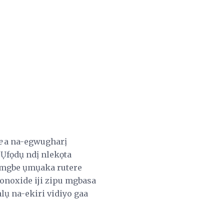
e
a na-egwugharị
 Ụfọdụ ndị nlekọta
a mgbe ụmụaka rutere
noxide iji zipu mgbasa
alụ na-ekiri vidiyo gaa