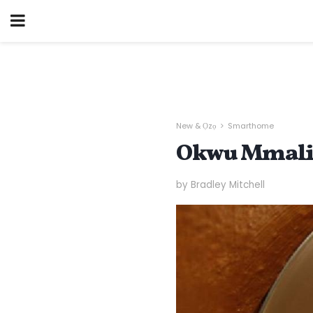
New & Ọzọ
Smarthome
Okwu Mmalite
by Bradley Mitchell