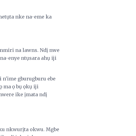
etụta nke na-eme ka
mmiri na lawns. Ndị nwe
a-enye ntụsara ahụ iji
i n'ime gburugburu ebe
 ma ọ bụ ọkụ iji
nwere ike ịmata ndị
kuku nkwurịta okwu. Mgbe