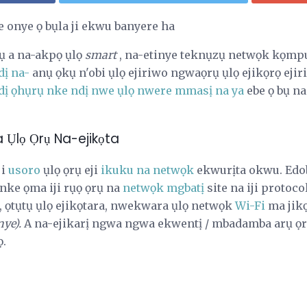
e onye ọ bụla ji ekwu banyere ha
 a na-akpọ ụlọ
smart
, na-etinye teknụzụ netwọk kọmput
dị na-
anụ ọkụ n'obi ụlọ ejiriwo ngwaọrụ ụlọ ejikọrọ ejiri 
dị ọhụrụ nke ndị nwe ụlọ nwere mmasị na ya
ebe ọ bụ na
Ụlọ Ọrụ Na-ejikọta
ji
usoro
ụlọ ọrụ eji
ikuku na netwọk
ekwurịta okwu. Edo
nke ọma iji rụọ ọrụ na
netwọk mgbatị
site na iji protoco
ị, ọtụtụ ụlọ ejikọtara, nwekwara ụlọ netwọk
Wi-Fi
ma jikọ
ye).
A na-ejikarị ngwa ngwa ekwentị / mbadamba arụ ọr
ọ.