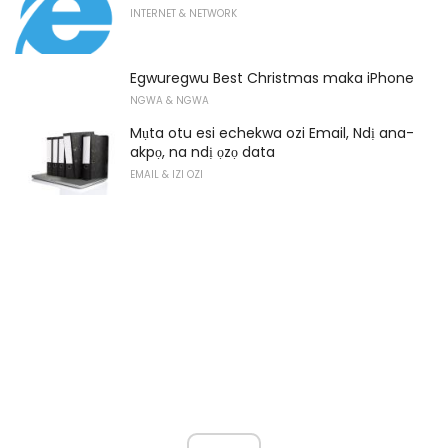
INTERNET & NETWORK
Egwuregwu Best Christmas maka iPhone
NGWA & NGWA
Mụta otu esi echekwa ozi Email, Ndị ana-
akpọ, na ndị ọzọ data
EMAIL & IZI OZI