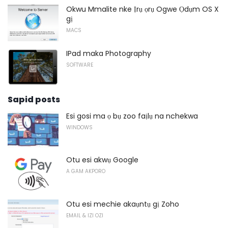
Okwu Mmalite nke Ịrụ ọrụ Ogwe Ọdụm OS X
gị
MACS
IPad maka Photography
SOFTWARE
Sapid posts
Esi gosi ma ọ bụ zoo faịlụ na nchekwa
WINDOWS
Otu esi akwụ Google
A GAM AKPORO
Otu esi mechie akaụntụ gị Zoho
EMAIL & IZI OZI