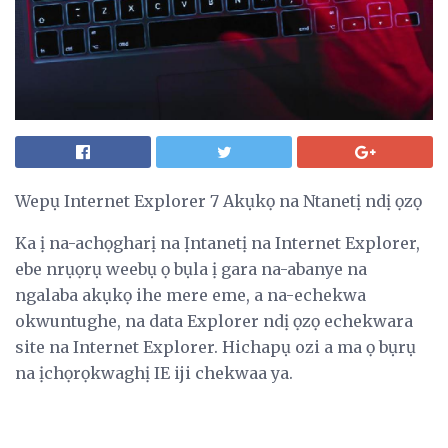
Wepụ Internet Explorer 7 Akụkọ na Ntanetị ndị ọzọ
Ka ị na-achọgharị na Ịntanetị na Internet Explorer,
ebe nrụọrụ weebụ ọ bụla ị gara na-abanye na
ngalaba akụkọ ihe mere eme, a na-echekwa
okwuntughe, na data Explorer ndị ọzọ echekwara
site na Internet Explorer. Hichapụ ozi a ma ọ bụrụ
na ịchọrọkwaghị IE iji chekwaa ya.