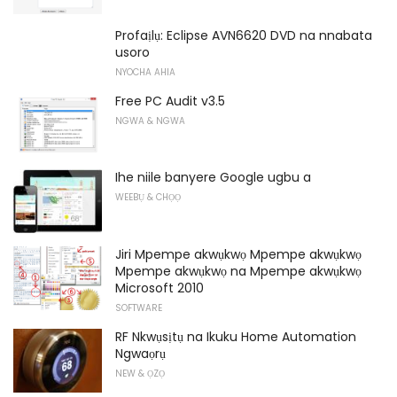
Profaịlụ: Eclipse AVN6620 DVD na nnabata
usoro
NYOCHA AHIA
Free PC Audit v3.5
NGWA & NGWA
Ihe niile banyere Google ugbu a
WEEBỤ & CHỌỌ
Jiri Mpempe akwụkwọ Mpempe akwụkwọ
Mpempe akwụkwọ na Mpempe akwụkwọ
Microsoft 2010
SOFTWARE
RF Nkwụsịtụ na Ikuku Home Automation
Ngwaọrụ
NEW & ỌZỌ