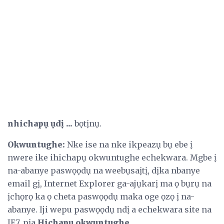
nhichapụ ụdị ...
bọtịnụ.
Okwuntughe:
Nke ise na nke ikpeazụ bụ ebe ị
nwere ike ihichapụ okwuntughe echekwara. Mgbe ị
na-abanye paswọọdụ na weebụsaịtị, dịka nbanye
email gị, Internet Explorer ga-ajụkarị ma ọ bụrụ na
ịchọrọ ka ọ cheta paswọọdụ maka oge ọzọ ị na-
abanye. Iji wepu paswọọdụ ndị a echekwara site na
IE7, pịa
Hichapụ okwuntughe ...
.