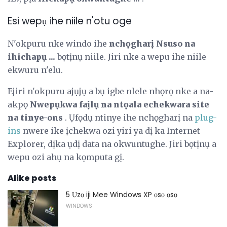
Esi wepụ ihe niile n'otu oge
N'okpuru nke windo ihe
nchọgharị Nsuso na
ihichapụ ...
bọtịnụ niile. Jiri nke a wepu ihe niile
ekwuru n'elu.
Ejiri n'okpuru ajụjụ a bụ igbe nlele nhọrọ nke a na-
akpọ
Nwepụkwa faịlụ na ntọala echekwara site
na tinye-ons
. Ụfọdụ ntinye ihe nchọgharị na
plug-
ins
nwere ike ịchekwa ozi yiri ya dị ka Internet
Explorer, dịka ụdị data na okwuntughe. Jiri bọtịnụ a
wepu ozi ahụ na kọmputa gị.
Alike posts
5 Ụzọ iji Mee Windows XP ọsọ ọsọ
WINDOWS