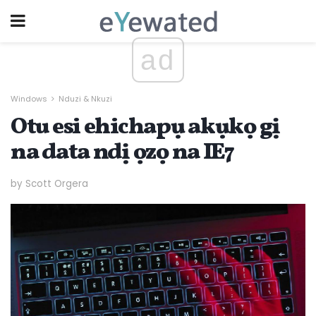
ad
Windows
Nduzi & Nkuzi
Otu esi ehichapụ akụkọ gị
na data ndị ọzọ na IE7
by Scott Orgera