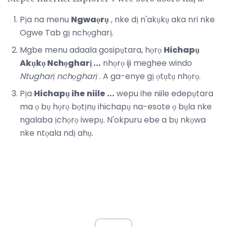
Pịa na menu
Ngwaọrụ
, nke dị n'akụkụ aka nri nke
Ogwe Tab gị nchọgharị.
Mgbe menu adaala gosipụtara, họrọ
Hichapụ
Akụkọ Nchọgharị ...
nhọrọ iji meghee windo
Ntugharị nchọgharị
. A ga-enye gị ọtụtụ nhọrọ.
Pịa
Hichapụ ihe niile ...
wepu ihe niile edepụtara
ma ọ bụ họrọ bọtịnụ ihichapụ na-esote ọ bụla nke
ngalaba ịchọrọ iwepụ. N'okpuru ebe a bụ nkọwa
nke ntọala ndị ahụ.