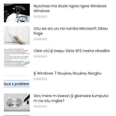
Nyochaa ma dozie ngwa ngwa Windows
Windows
WINDOWS
Otu esi arụ ọrụ na nọmba Microsoft Okwu
Page
WINDOWS
Olee otú Iji iwepu Vista SP2 nweta nkwalite
WINDOWS
Iji Windows 7 Nzọụkwụ Nzọụkwụ Nsogbu
WINDOWS
Gịnị mere m kwesịrị iji gbanwee kọmputa
m na otu mgbe?
WINDOWS