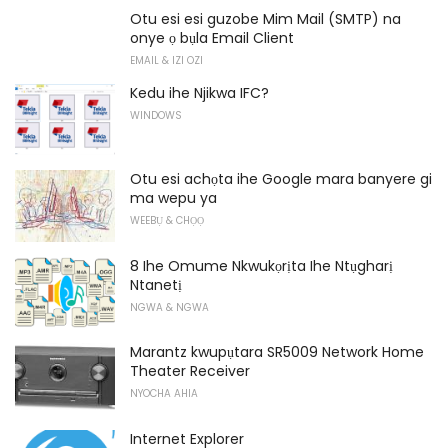
Otu esi esi guzobe Mim Mail (SMTP) na
onye ọ bụla Email Client
EMAIL & IZI OZI
Kedu ihe Njikwa IFC?
WINDOWS
Otu esi achọta ihe Google mara banyere gi
ma wepu ya
WEEBỤ & CHỌỌ
8 Ihe Omume Nkwukọrịta Ihe Ntụgharị
Ntanetị
NGWA & NGWA
Marantz kwupụtara SR5009 Network Home
Theater Receiver
NYOCHA AHIA
Internet Explorer