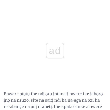
ad
Enwere ọtụtụ ihe ndị ọrụ ịntanetị nwere ike ịchọrọ
ịnọ na nzuzo, site na saịtị ndị ha na-aga na ozi ha
na-abanye na ụdị ntanetị. Ihe kpatara nke a nwere