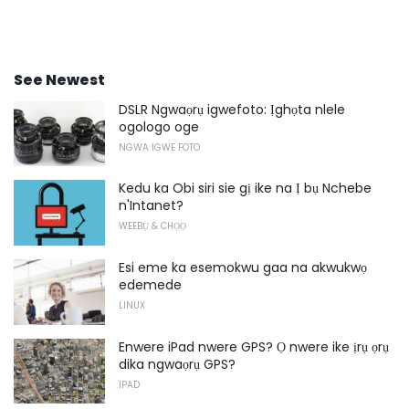
See Newest
DSLR Ngwaọrụ igwefoto: Ịghọta nlele
ogologo oge
NGWA IGWE FOTO
Kedu ka Obi siri sie gị ike na Ị bụ Nchebe
n'Intanet?
WEEBỤ & CHỌỌ
Esi eme ka esemokwu gaa na akwukwọ
edemede
LINUX
Enwere iPad nwere GPS? Ọ nwere ike ịrụ ọrụ
dika ngwaọrụ GPS?
IPAD