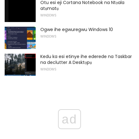
Otu esi eji Cortana Notebook na Ntọala
atụmatụ
WINDOWS
Ogwe ihe egwuregwu Windows 10
WINDOWS
Kedu ka esi etinye ihe ederede na Taskbar
na declutter A Desktọpụ
WINDOWS
ad