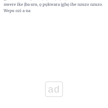
nwere ike ịba uru, ọ pụkwara ịghọ ihe nzuzo nzuzo.
Wepu ozi a na
ad