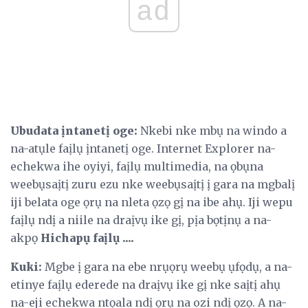
ad
Ubudata ịntanetị oge:
Nkebi nke mbụ na windo a
na-atụle faịlụ ịntanetị oge. Internet Explorer na-
echekwa ihe oyiyi, faịlụ multimedia, na ọbụna
weebụsaịtị zuru ezu nke weebụsaịtị ị gara na mgbalị
iji belata oge ọrụ na nleta ọzọ gị na ibe ahụ. Iji wepu
faịlụ ndị a niile na draịvụ ike gị, pịa bọtịnụ a na-
akpọ
Hichapụ faịlụ ....
Kuki:
Mgbe ị gara na ebe nrụọrụ weebụ ụfọdụ, a na-
etinye faịlụ ederede na draịvụ ike gị nke saịtị ahụ
na-eji echekwa ntọala ndị ọrụ na ozi ndị ọzọ. A na-