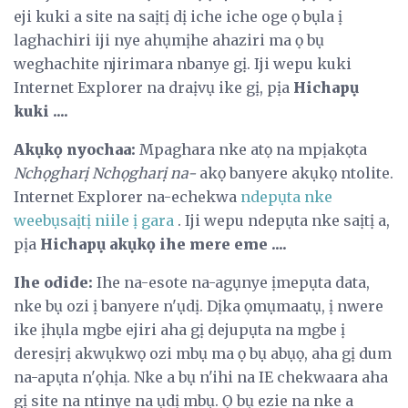
eji kuki a site na saịtị dị iche iche oge ọ bụla ị
laghachiri iji nye ahụmịhe ahaziri ma ọ bụ
weghachite njirimara nbanye gị. Iji wepu kuki
Internet Explorer na draịvụ ike gị, pịa
Hichapụ
kuki ....
Akụkọ nyochaa:
Mpaghara nke atọ na mpịakọta
Nchọgharị Nchọgharị na-
akọ banyere akụkọ ntolite.
Internet Explorer na-echekwa
ndepụta nke
weebụsaịtị niile ị gara
. Iji wepu ndepụta nke saịtị a,
pịa
Hichapụ akụkọ ihe mere eme ....
Ihe odide:
Ihe na-esote na-agụnye ịmepụta data,
nke bụ ozi ị banyere n'ụdị. Dịka ọmụmaatụ, ị nwere
ike ịhụla mgbe ejiri aha gị dejupụta na mgbe ị
deresịrị akwụkwọ ozi mbụ ma ọ bụ abụọ, aha gị dum
na-apụta n'ọhịa. Nke a bụ n'ihi na IE chekwaara aha
gị site na ntinye na ụdị mbụ. Ọ bụ ezie na nke a