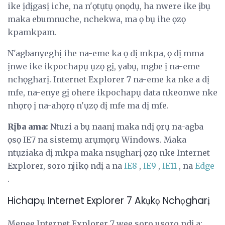
ike ịdịgasị iche, na n'ọtụtụ ọnọdụ, ha nwere ike ịbụ
maka ebumnuche, nchekwa, ma ọ bụ ihe ọzọ
kpamkpam.
N'agbanyeghị ihe na-eme ka ọ dị mkpa, ọ dị mma
ịnwe ike ikpochapụ ụzọ gị, yabụ, mgbe ị na-eme
nchọgharị. Internet Explorer 7 na-eme ka nke a dị
mfe, na-enye gị ohere ikpochapụ data nkeonwe nke
nhọrọ ị na-ahọrọ n'ụzọ dị mfe ma dị mfe.
Rịba ama:
Ntuzi a bụ naanị maka ndị ọrụ na-agba
ọsọ IE7 na sistemụ arụmọrụ Windows. Maka
ntụziaka dị mkpa maka nsụgharị ọzọ nke Internet
Explorer, soro njikọ ndị a na
IE8
,
IE9
,
IE11
, na
Edge
.
Hichapụ Internet Explorer 7 Akụkọ Nchọgharị
Mepee Internet Explorer 7 wee soro usoro ndị a: