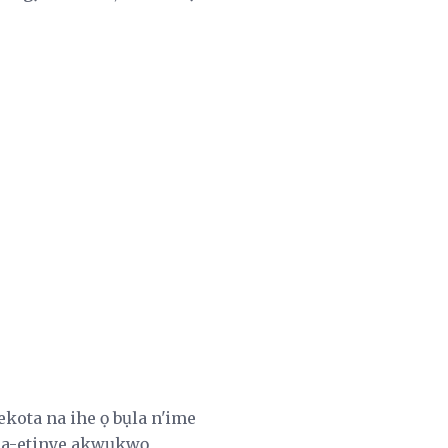
ekota na ihe ọ bụla n'ime
na-etinye akwụkwọ