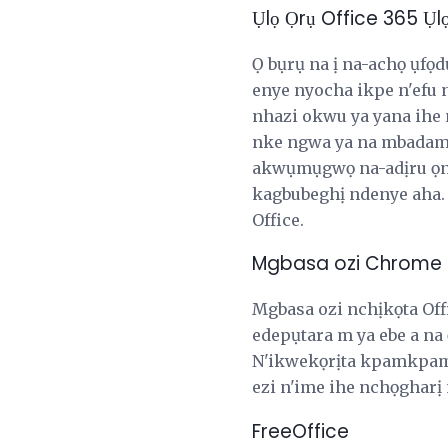
Ụlọ Ọrụ Office 365 Ụl
Ọ bụrụ na ị na-achọ ụfọd
enye nyocha ikpe n'efu 
nhazi okwu ya yana ihe 
nke ngwa ya na mbadamb
akwụmụgwọ na-adịru ọnwa
kagbubeghị ndenye aha. 
Office.
Mgbasa ozi Chrome 
Mgbasa ozi nchịkọta Of
edepụtara m ya ebe a na 
N'ikwekọrịta kpamkpam n
ezi n'ime ihe nchọgharị
FreeOffice