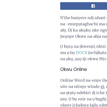
N'ihe banyere ndị nhazi
na -emepụtaghachi ma ọ
afọ. Dị ka akụkụ nke ng
ịwụnye Okwu na-abịa na 
Ọ bụrụ na ịkwesịrị idezi
ma ọ bụ
DOCX
(nchịkọta
na ọkọ, ụzọ iji okwu Mic
Okwu Online
Online Word na-enye ihe
site na ntinye windo gị,
na ọtụtụ ndebiri dị ich
ọzọ. Ọ bụ ezie na ọ bụgh
ohere ịchekwa faịlụ ed