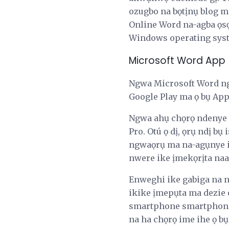
ozugbo na bọtịnụ blog m
Online Word na-agba ọsọ
Windows operating sys
Microsoft Word App
Ngwa Microsoft Word ng
Google Play ma ọ bụ App
Ngwa ahụ chọrọ ndenye a
Pro. Otú ọ dị, ọrụ ndị b
ngwaọrụ ma na-agụnye i
nwere ike ịmekọrịta naa
Enweghi ike gabiga na 
ikike ịmepụta ma dezie 
smartphone smartphone 
na ha chọrọ ime ihe ọ b