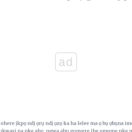
ad
here ịkpọ ndị ọrụ ndị ọzọ ka ha lelee ma ọ bụ ọbụna im
ụkwasị na nke ahụ, ngwa ahụ gụnyere ihe omume nke 