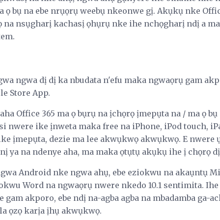
a ọ bụ na ebe nrụọrụ weebụ nkeonwe gị. Akụkụ nke Offi
 na nsụgharị kachasị ọhụrụ nke ihe nchọgharị ndị a m
tem.
wa ngwa dị dị ka nbudata n'efu maka ngwaọrụ gam akpo
le Store App.
ha Office 365 ma ọ bụrụ na ịchọrọ ịmepụta na / ma ọ b
ụ isi nwere ike ịnweta maka free na iPhone, iPod touch, i
ke ịmepụta, dezie ma lee akwụkwọ akwụkwọ. E nwere ụf
nị ya na ndenye aha, ma maka ọtụtụ akụkụ ihe ị chọrọ dị
ngwa Android nke ngwa ahụ, ebe eziokwu na akaụntụ Mi
okwu Word na ngwaọrụ nwere nkedo 10.1 sentimita. Ihe 
gam akporo, ebe ndị na-agba agba na mbadamba ga-ac
ụla ọzọ karịa ịhụ akwụkwọ.