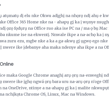
ọ
ụ atụmatụ dị elu nke Okwu adịghị na nhọrọ ndị ahụ e kw
nke Office 365 Home nke na - ahapụ gị ka ị wụnye nsụgh
ndị ọzọ fọdụrụ na Office ruo aka ise PC na / ma ọ bụ Ma
a nkume ise na ekwentị. Nnwale ikpe a na-achọ ka ị 
 zuru ezu, mgbe nke a ka a ga-akwụ gị ụgwọ ego nke af
Ị nwere ike ịdebanye aha maka ndenye aha ikpe a na Off
Online
fice maka Google Chrome anaghị arụ ọrụ na-enweghị nd
ọ nwere ike ịghọ ngwá ọrụ bara uru na-arụ ọrụ n'oge Off
a OneDrive, ntinye a na-ahapụ gị ka ị malite nkwupụta
 na nchịkọta Chrome OS, Linux, Mac na Windows.