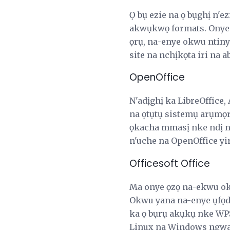
Ọ bụ ezie na ọ bụghị n'
akwụkwọ formats. Onye
ọrụ, na-enye okwu ntiny
site na nchịkọta iri na
OpenOffice
N'adịghị ka LibreOffice
na ọtụtụ sistemụ arụmọ
ọkacha mmasị nke ndị n
n'uche na OpenOffice yi
Officesoft Office
Ma onye ọzọ na-ekwu o
Okwu yana na-enye ụfọdụ
ka ọ bụrụ akụkụ nke WP
Linux na Windows ngwa