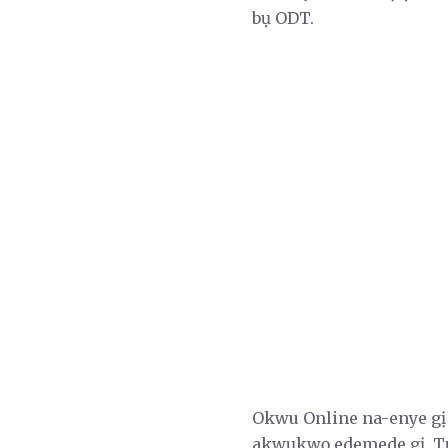
bụ ODT.
Okwu Online na-enye gị o
akwụkwọ edemede gị. T