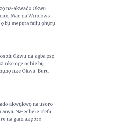
e ọzọ na-akwado Okwu
inux, Mac na Windows
 ọ bụ mepụta faịlụ ọhụrụ
rosoft Okwu na-agba ọsọ
i nke oge ochie bụ
ọnụnọ nke Okwu. Buru
wado akwụkwọ na usoro
 anya. Na-echere n'efu
ere na gam akporo,