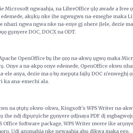
ezie Microsoft ngwaahịa, na LibreOffice ụlọ awade a fre
 edemede, akụkụ nke ihe ngwugwu na-emeghe maka L
e nhazi ngwa ngwa nke na-enye gị ohere ịlele, dezie ma
 abụọ gụnyere DOC, DOCX na ODT.
, Apache OpenOffice bụ ihe ọzọ na-akwụ ụgwọ maka Mic
rụ. Onye a na-akpọ onye edemede, OpenOffice okwu nhaz
a-ele anya, dezie ma ọ bụ mepụta faịlụ DOC n'enweghị 
ri ka ana-emechi ala.
kwu na ọtụtụ okwu-okwu, Kingsoft's WPS Writer na-ak
 ihe ndị dịpụrụiche gụnyere ọdịnaya PDF dị mgbagwoju
S Office Software package, WPS Writer nwere ike arụny
ọrụ. Ụdị azụmahịa nke ngwaahịa ahụ dịkwa maka ego.