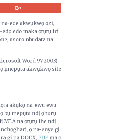
ị na-ede akwụkwọ ozi,
edo edo maka ọtụtụ iri
one, usoro nbudata na
Microsoft Word 97-2003)
ọrọ ịmepụta akwụkwọ site
ịkọta akụkọ na-ewu ewu
a ọ bụ mepụta ndị ọhụrụ
ị MLA na ọtụtụ ihe ndị
 nchọgharị, ọ na-enye gị
ara gị na DOCX,
PDF
ma ọ