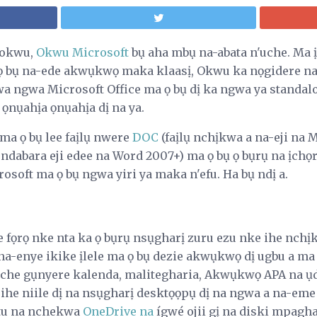
 okwu,
Okwu Microsoft
bụ aha mbụ na-abata n'uche. Ma 
 bụ na-ede akwụkwọ maka klaasị, Okwu ka nọgidere na-
wa ngwa Microsoft Office ma ọ bụ dị ka ngwa ya standal
ọnụahịa ọnụahịa dị na ya.
 ma ọ bụ lee faịlụ nwere
DOC
(faịlụ nchịkwa a na-eji na 
 ndabara eji edee na Word 2007+) ma ọ bụ ọ bụrụ na ịch
rosoft ma ọ bụ ngwa yiri ya maka n'efu. Ha bụ ndị a.
 fọrọ nke nta ka ọ bụrụ nsụgharị zuru ezu nke ihe nch
 na-enye ikike ịlele ma ọ bụ dezie akwụkwọ dị ugbu a m
e iche gụnyere kalenda, malitegharia, Akwụkwọ APA na ụd
ị ihe niile dị na nsụgharị desktọọpụ dị na ngwa a na-eme
etu na nchekwa
OneDrive na
ígwé ojii gị na diski mpagh