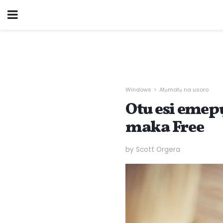
Windows
Atụmatụ na usoro
Otu esi emepụ
maka Free
by Scott Orgera