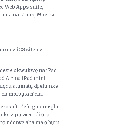
ce Web Apps suite,
a ama na Linux, Mac na
ro na iOS site na
ụ dezie akwụkwọ na iPad
Pad Air na iPad mini
ọdụ atụmatụ dị elu nke
 na mbipụta n'efu.
crosoft n'efu ga-emeghe
nke a pụtara ndị ọrụ
họ ndenye aha ma ọ bụrụ