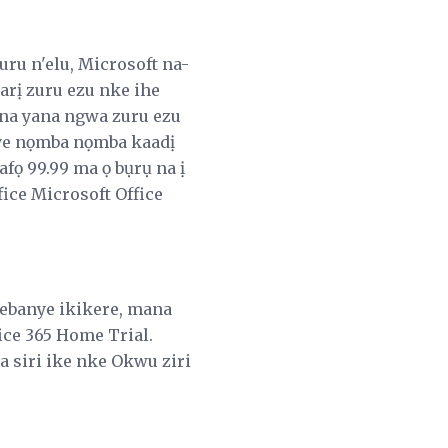
uru n'elu, Microsoft na-
arị zuru ezu nke ihe
c na yana ngwa zuru ezu
nye nọmba nọmba kaadị
ọ 99.99 ma ọ bụrụ na ị
ice Microsoft Office
ebanye ikikere, mana
ice 365 Home Trial.
 siri ike nke Okwu ziri