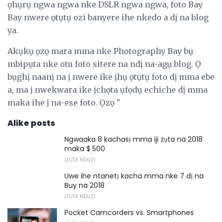
ọhụrụ ngwa ngwa nke DSLR ngwa ngwa, foto Bay
Bay nwere ọtụtụ ozi banyere ihe nkedo a dị na blog
ya.
Akụkụ ọzọ mara mma nke Photography Bay bụ
mbipụta nke otu foto sitere na ndị na-agụ blog. Ọ
bụghị naanị na ị nwere ike ịhụ ọtụtụ foto dị mma ebe
a, ma ị nwekwara ike ịchọta ụfọdụ echiche dị mma
maka ihe ị na-ese foto. Ọzọ "
Alike posts
Ngwaaka 8 kachasị mma iji zụta na 2018
maka $ 500
ỊZỤTA NDUZI
Uwe ihe ntanetị kacha mma nke 7 dị na
Buy na 2018
ỊZỤTA NDUZI
Pocket Camcorders vs. Smartphones