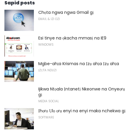
Sapid posts
Chọta ngwa ngwa Gmail gị
EMAIL & IZI OZI
Esi tinye na ọkacha mmasị na IE9
WINDOWS
Mgbe-ahịa Krismas na Ịzụ ahịa Ịzụ ahịa
ỊZỤTA NDUZI
Ijikwa Ntọala Ịntanetị Nkeonwe na Onyeọrụ
gị
MEDIA SOCIAL
Ịhọrọ Ụlọ ọrụ enyi na enyi maka nchekwa gị
SOFTWARE