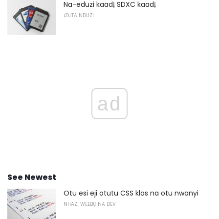
Na-eduzi kaadị SDXC kaadị
ỊZỤTA NDUZI
ad
See Newest
Otu esi eji otutu CSS klas na otu nwanyi
NHAZI WEEBỤ NA DEV