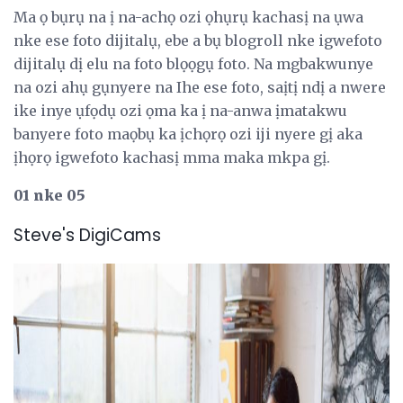
Ma ọ bụrụ na ị na-achọ ozi ọhụrụ kachasị na ụwa
nke ese foto dijitalụ, ebe a bụ blogroll nke igwefoto
dijitalụ dị elu na foto blọọgụ foto. Na mgbakwunye
na ozi ahụ gụnyere na Ihe ese foto, saịtị ndị a nwere
ike inye ụfọdụ ozi ọma ka ị na-anwa ịmatakwu
banyere foto maọbụ ka ịchọrọ ozi iji nyere gị aka
ịhọrọ igwefoto kachasị mma maka mkpa gị.
01 nke 05
Steve's DigiCams