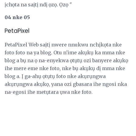
ịchọta na saịtị ndị ọzọ. Ọzọ "
04 nke 05
PetaPixel
PetaPixel Web saịtị nwere nnukwu nchịkọta nke
foto foto na ya blog. Otu n'ime akụkụ ka mma nke
blog a bụ na ọ na-enyekwa ọtụtụ ozi banyere akụkọ
ihe mere eme nke foto, nke bụ akụkụ dị mma nke
blog a. Ị ga-ahụ ọtụtụ foto nke akụrụngwa
akụrụngwa akụkọ, yana ozi gbasara ihe ngosi nka
na-egosi ihe metụtara ụwa nke foto.