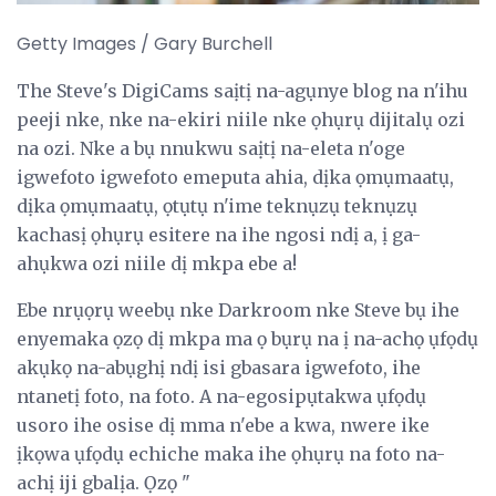
Getty Images / Gary Burchell
The Steve's DigiCams saịtị na-agụnye blog na n'ihu
peeji nke, nke na-ekiri niile nke ọhụrụ dijitalụ ozi
na ozi. Nke a bụ nnukwu saịtị na-eleta n'oge
igwefoto igwefoto emeputa ahia, dịka ọmụmaatụ,
dịka ọmụmaatụ, ọtụtụ n'ime teknụzụ teknụzụ
kachasị ọhụrụ esitere na ihe ngosi ndị a, ị ga-
ahụkwa ozi niile dị mkpa ebe a!
Ebe nrụọrụ weebụ nke Darkroom nke Steve bụ ihe
enyemaka ọzọ dị mkpa ma ọ bụrụ na ị na-achọ ụfọdụ
akụkọ na-abụghị ndị isi gbasara igwefoto, ihe
ntanetị foto, na foto. A na-egosipụtakwa ụfọdụ
usoro ihe osise dị mma n'ebe a kwa, nwere ike
ịkọwa ụfọdụ echiche maka ihe ọhụrụ na foto na-
achị iji gbalịa. Ọzọ "