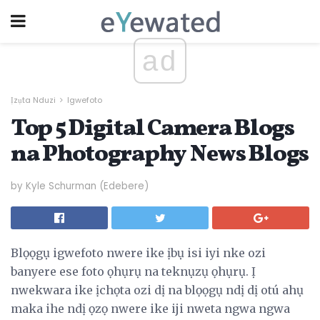
ad
Ịzụta Nduzi
Igwefoto
Top 5 Digital Camera Blogs
na Photography News Blogs
by Kyle Schurman (Edebere)
Blọọgụ igwefoto nwere ike ịbụ isi iyi nke ozi
banyere ese foto ọhụrụ na teknụzụ ọhụrụ. Ị
nwekwara ike ịchọta ozi dị na blọọgụ ndị dị otú ahụ
maka ihe ndị ọzọ nwere ike iji nweta ngwa ngwa