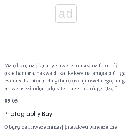
ad
Ma ọ bụrụ na ị bụ onye nwere mmasị na foto ndị
ọkachamara, nakwa dị ka ikekwe na-amụta otú ị ga-
esi mee ka ntụrụndụ gị bụrụ ụzọ iji nweta ego, blog
a nwere ezi ndụmọdụ site n'oge ruo n'oge. Ọzọ "
05 05
Photography Bay
Ọ bụrụ na ị nwere mmasị ịmatakwu banyere ihe