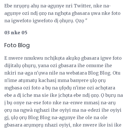
Ebe nrụọrụ ahụ na-agụnye nri Twitter, nke na-
agụnye ozi ndị ọzọ na nghọta gbasara ụwa nke foto
na igwefoto igwefoto dị ọhụrụ. Ọzọ "
03 nke 05
Foto Blog
E nwere nnukwu nchịkọta akụkọ gbasara igwe foto
dijitalụ ọhụrụ, yana ozi gbasara ihe omume ihe
nkiri na-aga n'ụwa nile na webatara Blog Blog. Otu
n'ime atụmatụ kachasị mma banyere ụlọ ọrụ
mgbasa ozi foto a bụ na ụfọdụ n'ime ozi achọtara
ebe a dị iche ma sie ike ịchọta ebe ndị ọzọ. Ọ bụrụ na
ị bụ onye na-ese foto nke na-enwe mmasị na-arụ
ọrụ na ngwà nghazi ihe oyiyi ma na-edezi ihe oyiyi
gị, ụlọ ọrụ Blog Blog na-agụnye ihe ole na ole
gbasara arụmọrụ nhazi oyiyi, nke nwere ike isi ike