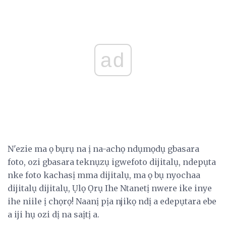
ad
N'ezie ma ọ bụrụ na ị na-achọ ndụmọdụ gbasara
foto, ozi gbasara teknụzụ igwefoto dijitalụ, ndepụta
nke foto kachasị mma dijitalụ, ma ọ bụ nyochaa
dijitalụ dijitalụ, Ụlọ Ọrụ Ihe Ntanetị nwere ike inye
ihe niile ị chọrọ! Naanị pịa njikọ ndị a edepụtara ebe
a iji hụ ozi dị na saịtị a.