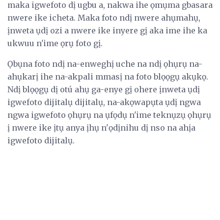
maka igwefoto dị ugbu a, nakwa ihe ọmụma gbasara
nwere ike icheta. Maka foto ndị nwere ahụmahụ,
ịnweta ụdị ozi a nwere ike inyere gị aka ime ihe ka
ukwuu n'ime ọrụ foto gị.
Ọbụna foto ndị na-enweghị uche na ndị ọhụrụ na-
ahụkarị ihe na-akpali mmasị na foto blọọgụ akụkọ.
Ndị blọọgụ dị otú ahụ ga-enye gị ohere ịnweta ụdị
igwefoto dijitalụ dijitalụ, na-akọwapụta ụdị ngwa
ngwa igwefoto ọhụrụ na ụfọdụ n'ime teknụzụ ọhụrụ
ị nwere ike ịtụ anya ịhụ n'ọdịnihu dị nso na ahịa
igwefoto dijitalụ.