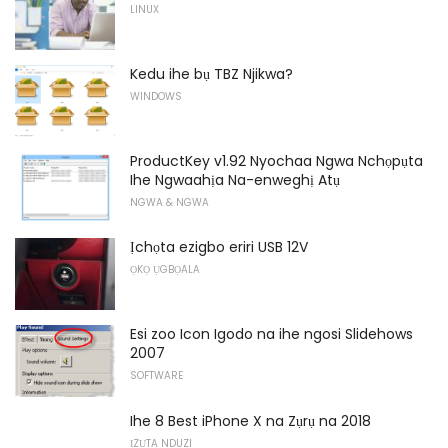
LINUX
Kedu ihe bụ TBZ Njikwa?
WINDOWS
ProductKey v1.92 Nyochaa Ngwa Nchọpụta
Ihe Ngwaahịa Na-enweghị Atụ
NGWA & NGWA
Ịchọta ezigbo eriri USB 12V
ỌKỌ ỤGBỌALA
Esi zoo Icon Igodo na ihe ngosi Slidehows
2007
SOFTWARE
Ihe 8 Best iPhone X na Zụrụ na 2018
ỊZỤTA NDUZI