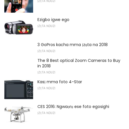
ỊZỤTA NDUZI
Ezigbo igwe ego
ỊZỤTA NDUZI
3 GoPros kacha mma ịzụta na 2018
ỊZỤTA NDUZI
The 8 Best optical Zoom Cameras to Buy
in 2018
ỊZỤTA NDUZI
Kasị mma foto 4-Star
ỊZỤTA NDUZI
CES 2016: Ngwaọrụ ese foto egosighi
ỊZỤTA NDUZI