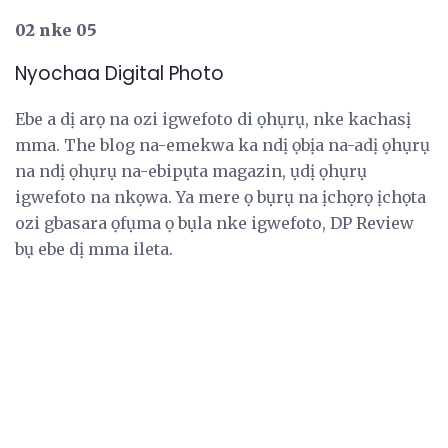
02 nke 05
Nyochaa Digital Photo
Ebe a dị arọ na ozi igwefoto di ọhụrụ, nke kachasị
mma. The blog na-emekwa ka ndị ọbịa na-adị ọhụrụ
na ndị ọhụrụ na-ebipụta magazin, ụdị ọhụrụ
igwefoto na nkọwa. Ya mere ọ bụrụ na ịchọrọ ịchọta
ozi gbasara ọfụma ọ bụla nke igwefoto, DP Review
bụ ebe dị mma ileta.