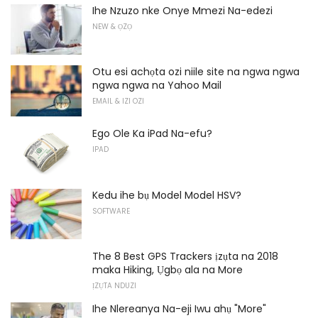
Ihe Nzuzo nke Onye Mmezi Na-edezi
NEW & ỌZỌ
Otu esi achọta ozi niile site na ngwa ngwa
ngwa ngwa na Yahoo Mail
EMAIL & IZI OZI
Ego Ole Ka iPad Na-efu?
IPAD
Kedu ihe bụ Model Model HSV?
SOFTWARE
The 8 Best GPS Trackers ịzụta na 2018
maka Hiking, Ụgbọ ala na More
ỊZỤTA NDUZI
Ihe Nlereanya Na-eji Iwu ahụ "More"