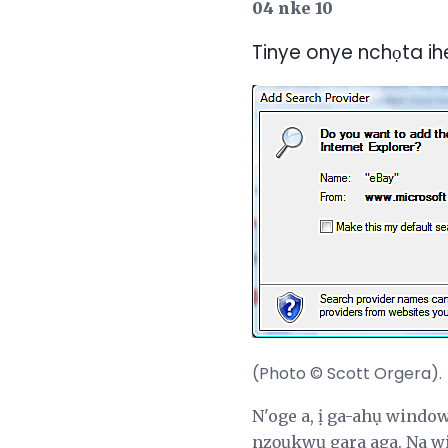
04 nke 10
Tinye onye nchọta ih
(Photo © Scott Orgera).
N'oge a, ị ga-ahụ wind
nzọụkwụ gara aga. Na wi