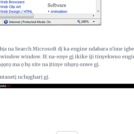
abịa na Search Microsoft dị ka engine ndabara n'ime ig
 window window. IE na-enye gị ikike iji tinyekwuo engi
họọrọ ma ọ bụ site na ịtinye nhọrọ onwe gị.
tanetị nchọgharị gị.