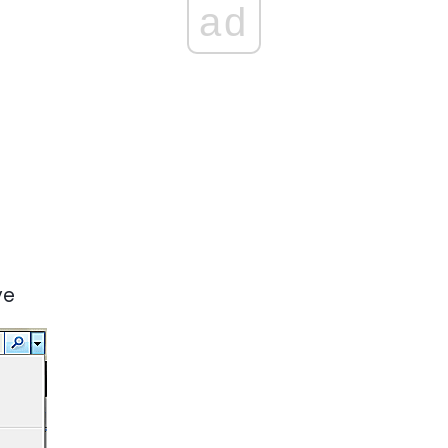
ad
ye