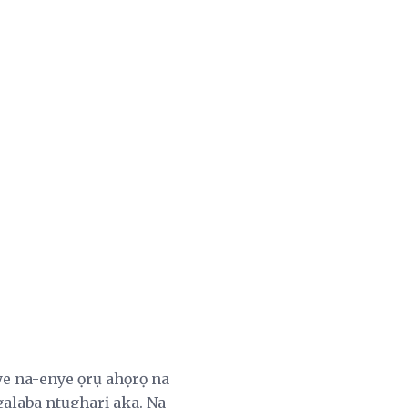
e na-enye ọrụ ahọrọ na
galaba ntụgharị aka. Na