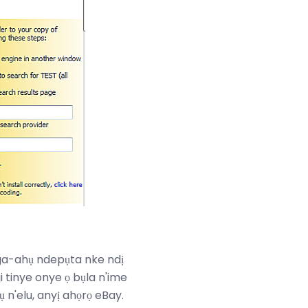
 ga-ahụ ndepụta nke ndị
tinye onye ọ bụla n'ime
 n'elu, anyị ahọrọ eBay.