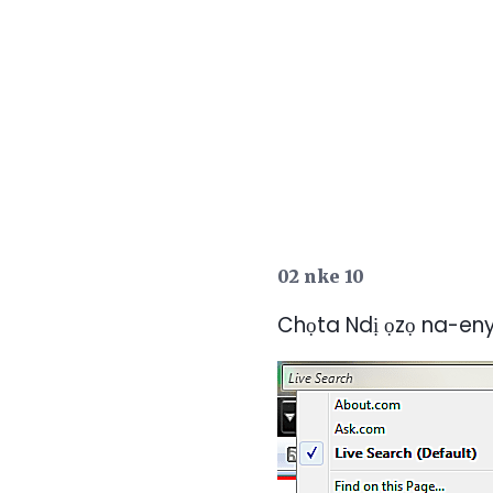
02 nke 10
Chọta Ndị ọzọ na-en