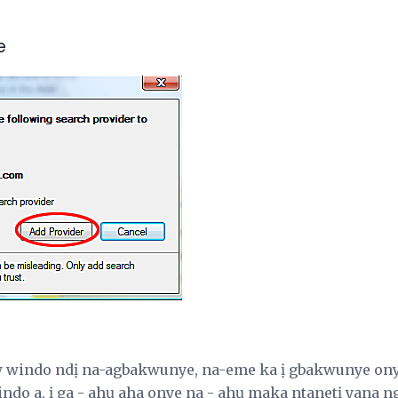
e
ow windo ndị na-agbakwunye, na-eme ka ị gbakwunye ony
ndo a, ị ga - ahụ aha onye na - ahụ maka ntanetị yana n