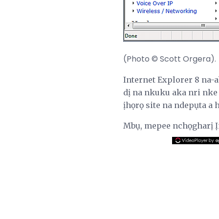
(Photo © Scott Orgera).
Internet Explorer 8 na-
dị na nkuku aka nri nke
ịhọrọ site na ndepụta a 
Mbụ, mepee nchọgharị Ịn