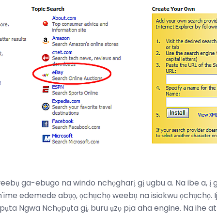
eebụ ga-ebugo na windo nchọgharị gị ugbu a. Na ibe a, ị
ime edemede abụọ, ọchụchọ weebụ na isiokwu ọchụchọ. Iji 
ụta Ngwa Nchọpụta gị, buru ụzọ pịa aha engine. Na ihe atụ