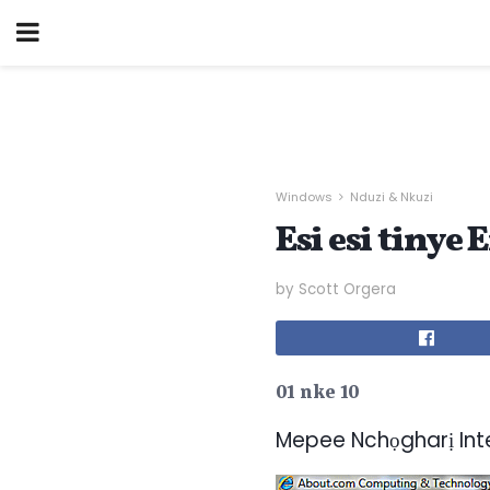
Windows
Nduzi & Nkuzi
Esi esi tinye
by Scott Orgera
01 nke 10
Mepee Nchọgharị Inte