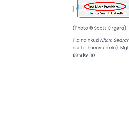
(Photo © Scott Orgera).
Pịa na nkuzi
Nhọrọ Searc
nseta ihuenyo n'elu). Mg
03 nke 10