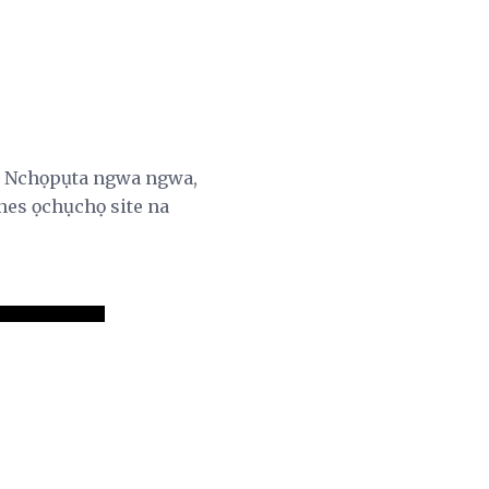
be Nchọpụta ngwa ngwa,
nes ọchụchọ site na