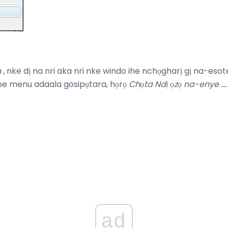
h
, nke dị na nri aka nri nke windo ihe nchọgharị gị na-es
be menu adaala gosipụtara, họrọ
Chọta Ndị ọzọ na-enye ....
ad