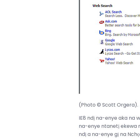
(Photo © Scott Orgera).
IE8 ndị na-enye aka na w
na-enye ntanetị ekewa n'
ndị a na-enye gị na Nchọp