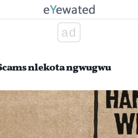
ad
e Scams nlekota ngwugwu