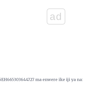
ad
25EH665303644727 ma enwere ike iji ya na: