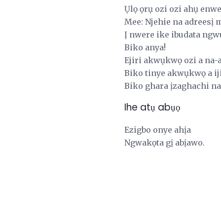
Ụlọ ọrụ ozi ozi ahụ enwe
Mee: Njehie na adreesị 
Ị nwere ike ibudata ngw
Biko anya!
Ejiri akwụkwọ ozi a na-
Biko tinye akwụkwọ a ij
Biko ghara ịzaghachi na 
Ihe atụ abụọ
Ezigbo onye ahịa
Ngwakọta gị abịawo.