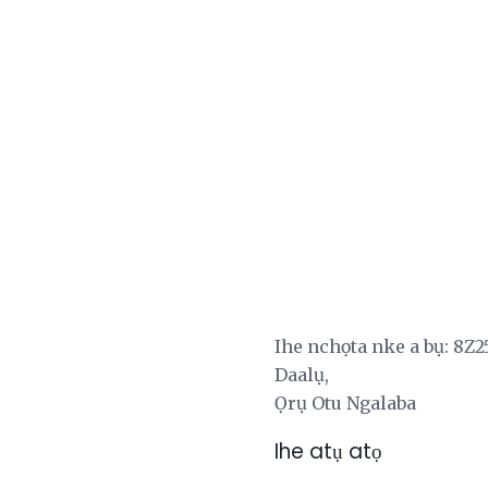
Ihe nchọta nke a bụ: 8Z
Daalụ,
Ọrụ Otu Ngalaba
Ihe atụ atọ