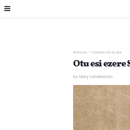
Antivirus
Echiche ndị dị oke
Otu esi ezer
by Mary Landesman