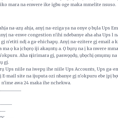
iko mara na enwere ike igbu oge maka mmelite nsuso.
 ahịa na-azụ ahịa, anyị na-eziga ya na onye ọ bụla Ups E
yị na-enwe congestion n'ihi ndebanye aha aha Ups l n
ị n'etiti ndị a ga-ehichapụ. Anyị na-ezitere gị email a 
a ma ọ ka ịchọrọ iji akaụntụ a. Ọ bụrụ na ị ka nwere mm
ị n'okpuru. Aha njirimara gị, paswọọdụ, ụbọchị ọmụmụ na 
ụ gị.
ụ Ups niile na iwepụ ihe niile Ups Accounts, Ups ga-em
 E-mail site na ijuputa ozi nbanye gị n'okpuru ebe ịpị bọ
ụ n'ime awa 24 maka ihe nchekwa.
................
.........
....
........