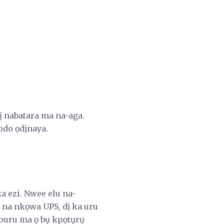
ị nabatara ma na-aga.
do ọdịnaya.
 ezi. Nwee elu na-
 na nkọwa UPS, dị ka uru
kpuru ma ọ bụ kpọtụrụ