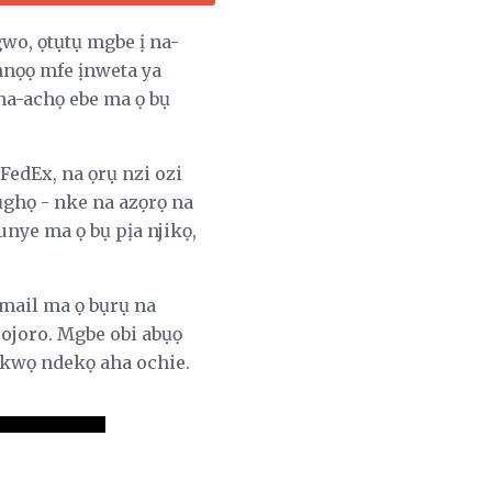
wo, ọtụtụ mgbe ị na-
nnọọ mfe ịnweta ya
na-achọ ebe ma ọ bụ
 FedEx, na ọrụ nzi ozi
ụghọ - nke na azọrọ na
ye ma ọ bụ pịa njikọ,
email ma ọ bụrụ na
 ojoro. Mgbe obi abụọ
ụkwọ ndekọ aha ochie.