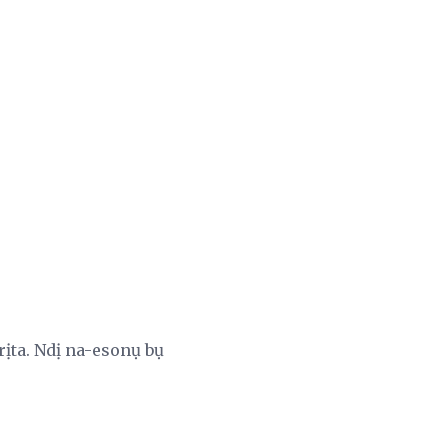
ịta. Ndị na-esonụ bụ