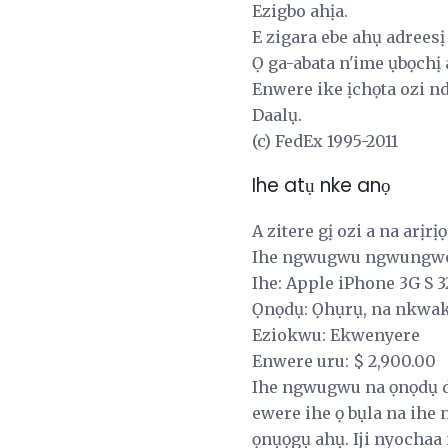
Ezigbo ahịa.
E zigara ebe ahụ adreesị 
Ọ ga-abata n'ime ụbọchị 
Enwere ike ịchọta ozi n
Daalụ.
(c) FedEx 1995-2011
Ihe atụ nke anọ
A zitere gị ozi a na arị
Ihe ngwugwu ngwungwo 
Ihe: Apple iPhone 3G S 3
Ọnọdụ: Ọhụrụ, na nkwa
Eziokwu: Ekwenyere
Enwere uru: $ 2,900.00
Ihe ngwugwu na ọnọdụ dị
ewere ihe ọ bụla na ihe
ọnụọgụ ahụ. Iji nyochaa