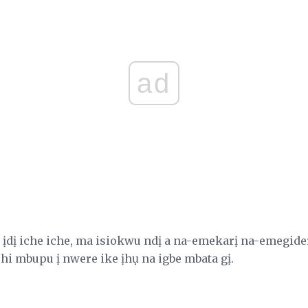
ad
 ịdị iche iche, ma isiokwu ndị a na-emekarị na-emegider
hi mbupu ị nwere ike ịhụ na igbe mbata gị.