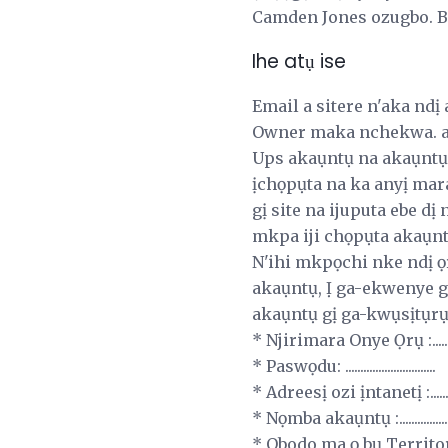
Camden Jones ozugbo. B
Ihe atụ ise
Email a sitere n'aka ndị
Owner maka nchekwa. an
Ups akaụntụ na akaụntụ g
ịchọpụta na ka anyị mar
gị site na ijuputa ebe d
mkpa iji chọpụta akaụnt
N'ihi mkpọchi nke ndị ọr
akaụntụ, Ị ga-ekwenye gị
akaụntụ gị ga-kwụsịtụr
* Njirimara Onye Ọrụ :................
* Paswọdu: ..............................
* Adreesị ozi ịntanetị :............
* Nọmba akaụntụ :...................
* Obodo ma ọ bụ Territory: ..