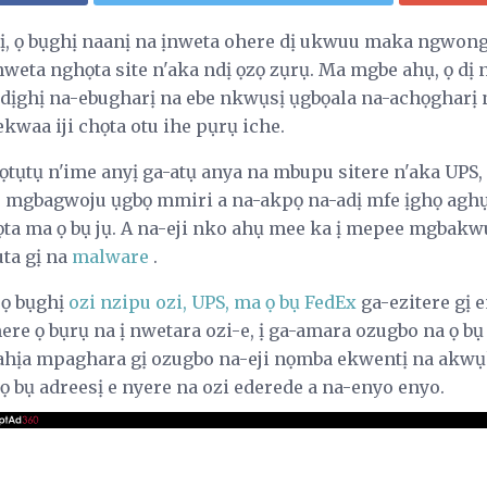
etị, ọ bụghị naanị na ịnweta ohere dị ukwuu maka ngwong
weta nghọta site n'aka ndị ọzọ zụrụ. Ma mgbe ahụ, ọ dị 
ọ dịghị na-ebugharị na ebe nkwụsị ụgbọala na-achọgharị 
ekwaa iji chọta otu ihe pụrụ iche.
, ọtụtụ n'ime anyị ga-atụ anya na mbupu sitere n'aka UPS,
ya, mgbagwoju ụgbọ mmiri a na-akpọ na-adị mfe ịghọ agh
 ma ọ bụ jụ. A na-eji nko ahụ mee ka ị mepee mgbakwun
uta gị na
malware
.
- ọ bụghị
ozi nzipu ozi, UPS, ma ọ bụ FedEx
ga-ezitere gị 
e ọ bụrụ na ị nwetara ozi-e, ị ga-amara ozugbo na ọ bụ
a ahịa mpaghara gị ozugbo na-eji nọmba ekwentị na akw
ọ bụ adreesị e nyere na ozi ederede a na-enyo enyo.