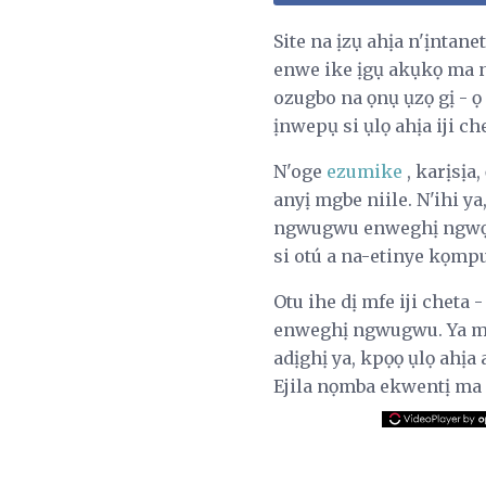
Site na ịzụ ahịa n'ịntan
enwe ike ịgụ akụkọ ma n
ozugbo na ọnụ ụzọ gị - 
ịnwepụ si ụlọ ahịa iji ch
N'oge
ezumike
, karịsịa
anyị mgbe niile. N'ihi 
ngwugwu enweghị ngwọta
si otú a na-etinye kọmp
Otu ihe dị mfe iji cheta 
enweghị ngwugwu. Ya mer
adịghị ya, kpọọ ụlọ ahị
Ejila nọmba ekwentị ma 