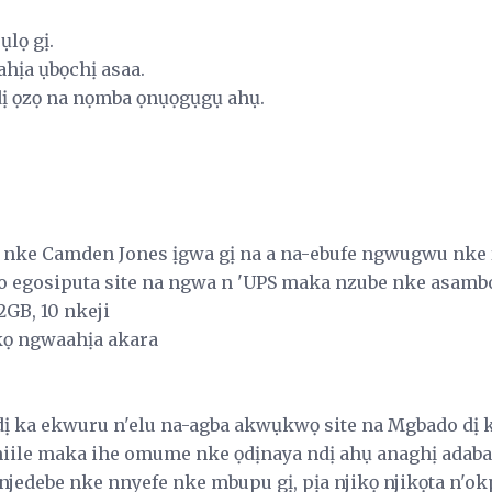
ụlọ gị.
ahịa ụbọchị asaa.
dị ọzọ na nọmba ọnụọgụgụ ahụ.
rịọ nke Camden Jones ịgwa gị na a na-ebufe ngwugwu nke 
egosiputa site na ngwa n 'UPS maka nzube nke asambo
2GB, 10 nkeji
kọ ngwaahịa akara
 ka ekwuru n'elu na-agba akwụkwọ site na Mgbado dị ka
 niile maka ihe omume nke ọdịnaya ndị ahụ anaghị adaba
 njedebe nke nnyefe nke mbupu gị, pịa njikọ njikọta n'o