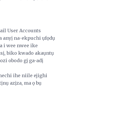
mail User Accounts
a anyị na-ekpuchi ụfọdụ
ka i wee nwee ike
asị, biko kwado akaụntụ
ozi obodo gị ga-adị
echi ihe niile ejighi
tịnụ azịza, ma ọ bụ