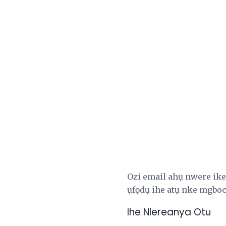
Ozi email ahụ nwere ike
ụfọdụ ihe atụ nke mgboc
Ihe Nlereanya Otu