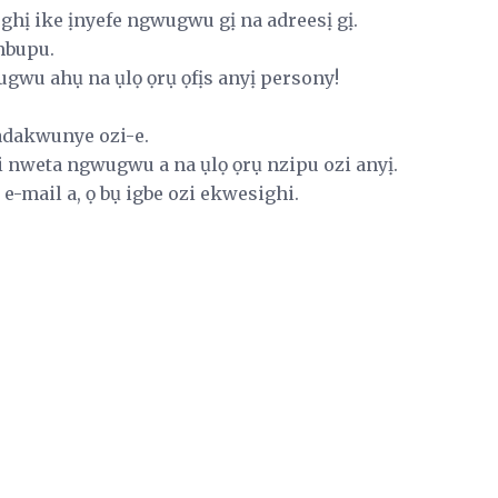
ghị ike ịnyefe ngwugwu gị na adreesị gị.
mbupu.
ugwu ahụ na ụlọ ọrụ ọfịs anyị persony!
adakwunye ozi-e.
i nweta ngwugwu a na ụlọ ọrụ nzipu ozi anyị.
e-mail a, ọ bụ igbe ozi ekwesighi.