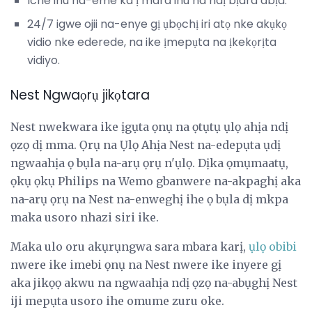
Iche ihu na-eme ka ị mara ihu na ndị bịara abịa.
24/7 igwe ojii na-enye gị ụbọchị iri atọ nke akụkọ
vidio nke ederede, na ike ịmepụta na ịkekọrịta
vidiyo.
Nest Ngwaọrụ jikọtara
Nest nwekwara ike ịgụta ọnụ na ọtụtụ ụlọ ahịa ndị
ọzọ dị mma. Ọrụ na Ụlọ Ahịa Nest na-edepụta ụdị
ngwaahịa ọ bụla na-arụ ọrụ n'ụlọ. Dịka ọmụmaatụ,
ọkụ ọkụ Philips na Wemo gbanwere na-akpaghị aka
na-arụ ọrụ na Nest na-enweghị ihe ọ bụla dị mkpa
maka usoro nhazi siri ike.
Maka ulo oru akụrụngwa sara mbara karị,
ụlọ obibi
nwere ike imebi ọnụ na Nest nwere ike inyere gị
aka jikọọ akwu na ngwaahịa ndị ọzọ na-abụghị Nest
iji mepụta usoro ihe omume zuru oke.