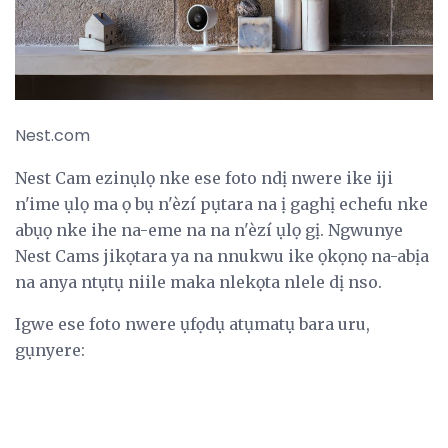
Nest.com
Nest Cam ezinụlọ nke ese foto ndị nwere ike iji
n'ime ụlọ ma ọ bụ n'èzí pụtara na ị gaghị echefu nke
abụọ nke ihe na-eme na na n'èzí ụlọ gị. Ngwunye
Nest Cams jikọtara ya na nnukwu ike ọkọnọ na-abịa
na anya ntụtụ niile maka nlekọta nlele dị nso.
Igwe ese foto nwere ụfọdụ atụmatụ bara uru,
gụnyere: