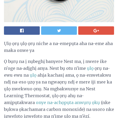
Ụlọ ọrụ ụlọ ọrụ niche a na-emepụta aha na-eme aha
maka onwe ya
Ọ bụrụ na ị nụbeghị banyere Nest ma, ị nwere ike
n'oge na-adịghị anya. Nest bụ otu n'ime
ụlọ
ọrụ na-
ewu ewu na
ụlọ
ahịa kachasị ama, ọ na-enwetakwu
ndị na-eso ụzọ ya na ngwaọrụ ndị e mere iji mee ka
ụlọ nwekwuo ọnụ. Na mgbakwunye na Nest
Learning Thermostat, ụlọ ọrụ ahụ na-
amịpụtakwara
onye na-achọpụta anwụrụ ọkụ
(nke
bụkwa ọkachamara carbon monoxide) na usoro nke
igwefoto igwefoto ma n'ime ụlọ ma n'èzí.