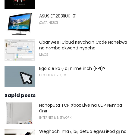
ASUS ET2031IUK-01
ỊZỤTA NDUZI
Gbanwee ICloud Keychain Code Nchekwa
na nọmba ekwentị nyocha
MACS
Ego ole ka ọ dị n'ime inch (PPI)?
ỤLỌ IHE NKIRI ỤLỌ
Sapid posts
Nchoputa TCP Xbox Live na UDP Nọmba
Ọnụ
INTERNET & NETWORK
Weghachi ma ọ bụ detuo egwu iPod gị na