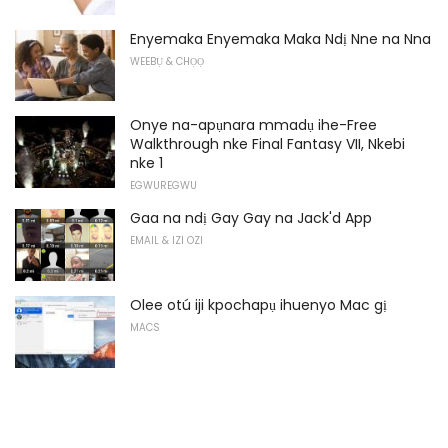
Enyemaka Enyemaka Maka Ndị Nne na Nna
WEEBỤ & CHỌỌ
Onye na-apụnara mmadụ ihe-Free
Walkthrough nke Final Fantasy VII, Nkebi
nke 1
EGWUREGWU
Gaa na ndị Gay Gay na Jack'd App
EMAIL & IZI OZI
Olee otú iji kpochapụ ihuenyo Mac gị
MACS