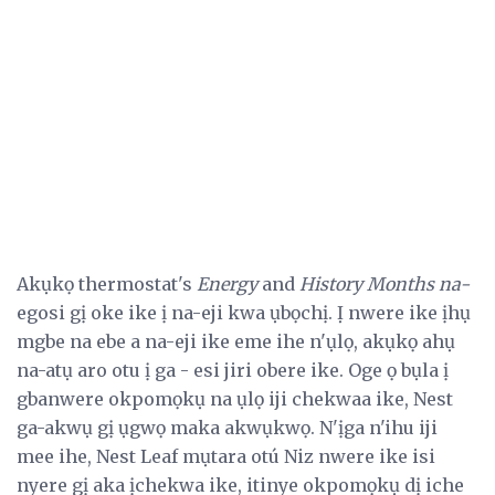
Akụkọ thermostat's
Energy
and
History
Months na-
egosi gị oke ike ị na-eji kwa ụbọchị. Ị nwere ike ịhụ
mgbe na ebe a na-eji ike eme ihe n'ụlọ, akụkọ ahụ
na-atụ aro otu ị ga - esi jiri obere ike. Oge ọ bụla ị
gbanwere okpomọkụ na ụlọ iji chekwaa ike, Nest
ga-akwụ gị ụgwọ maka akwụkwọ. N'ịga n'ihu iji
mee ihe, Nest Leaf mụtara otú Niz nwere ike isi
nyere gị aka ịchekwa ike, itinye okpomọkụ dị iche