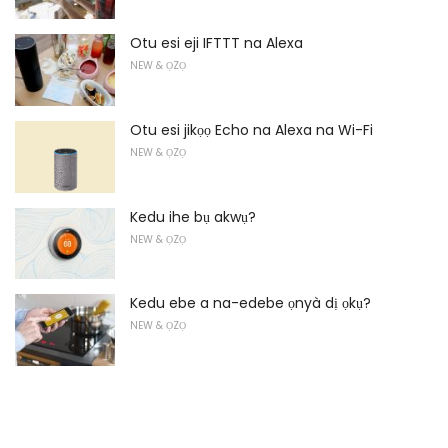
Otu esi eji IFTTT na Alexa
NEW & ỌZỌ
Otu esi jikọọ Echo na Alexa na Wi-Fi
NEW & ỌZỌ
Kedu ihe bụ akwụ?
NEW & ỌZỌ
Kedu ebe a na-edebe ọnyà dị ọkụ?
NEW & ỌZỌ