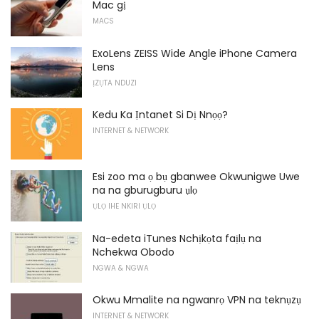
Mac gị
MACS
ExoLens ZEISS Wide Angle iPhone Camera
Lens
ỊZỤTA NDUZI
Kedu Ka Ịntanet Si Dị Nnọọ?
INTERNET & NETWORK
Esi zoo ma ọ bụ gbanwee Okwunigwe Uwe
na na gburugburu ụlọ
ỤLỌ IHE NKIRI ỤLỌ
Na-edeta iTunes Nchịkọta faịlụ na
Nchekwa Obodo
NGWA & NGWA
Okwu Mmalite na ngwanrọ VPN na teknụzụ
INTERNET & NETWORK