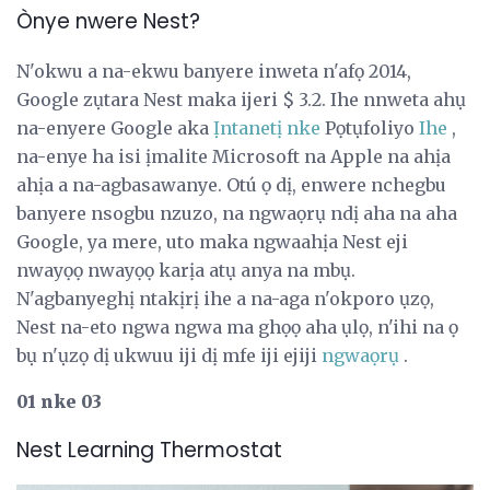
Ònye nwere Nest?
N'okwu a na-ekwu banyere inweta n'afọ 2014,
Google zụtara Nest maka ijeri $ 3.2. Ihe nnweta ahụ
na-enyere Google aka
Ịntanetị nke
Pọtụfoliyo
Ihe
,
na-enye ha isi ịmalite Microsoft na Apple na ahịa
ahịa a na-agbasawanye. Otú ọ dị, enwere nchegbu
banyere nsogbu nzuzo, na ngwaọrụ ndị aha na aha
Google, ya mere, uto maka ngwaahịa Nest eji
nwayọọ nwayọọ karịa atụ anya na mbụ.
N'agbanyeghị ntakịrị ihe a na-aga n'okporo ụzọ,
Nest na-eto ngwa ngwa ma ghọọ aha ụlọ, n'ihi na ọ
bụ n'ụzọ dị ukwuu iji dị mfe iji ejiji
ngwaọrụ
.
01 nke 03
Nest Learning Thermostat