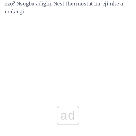
ọzọ? Nsogbu adịghị. Nest thermostat na-eji nke a
maka gị.
ad