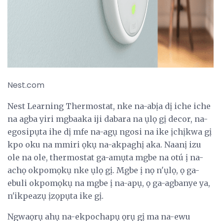
Nest.com
Nest Learning Thermostat, nke na-abịa dị iche iche
na agba yiri mgbaaka iji dabara na ụlọ gị decor, na-
egosipụta ihe dị mfe na-agụ ngosi na ike ịchịkwa gị
kpo oku na mmiri ọkụ na-akpaghị aka. Naanị izu
ole na ole, thermostat ga-amụta mgbe na otú ị na-
achọ okpomọkụ nke ụlọ gị. Mgbe ị nọ n'ụlọ, ọ ga-
ebuli okpomọkụ na mgbe ị na-apụ, ọ ga-agbanye ya,
n'ikpeazụ ịzọpụta ike gị.
Ngwaọrụ ahụ na-ekpochapụ ọrụ gị ma na-ewu