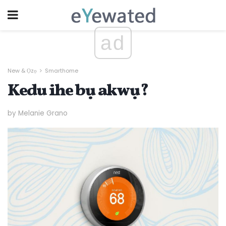
ad
New & Ọzọ
Smarthome
Kedu ihe bụ akwụ?
by Melanie Grano