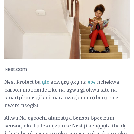
Nest.com
Nest Protect bụ
ụlọ
anwụrụ ọkụ na
ebe
nchekwa
carbon monoxide nke na-agwa gị okwu site na
smartphone gị ka ị mara ozugbo ma ọ bụrụ na e
nwere nsogbu.
Akwu Na-egbochi atụmatụ a Sensor Spectrum
sensor, nke bụ teknụzụ nke Nest ji achọpụta ihe dị
iche iche nke anwụrụ ọkụ, gụnyere ọkụ ọkụ na ọkụ