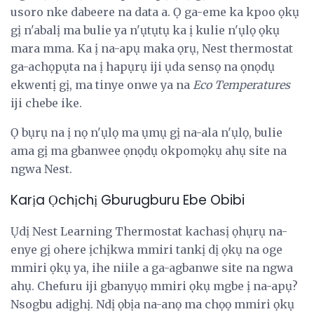
usoro nke dabeere na data a. Ọ ga-eme ka kpoo ọkụ
gị n'abalị ma bulie ya n'ụtụtụ ka ị kulie n'ụlọ ọkụ
mara mma. Ka ị na-apụ maka ọrụ, Nest thermostat
ga-achọpụta na ị hapụrụ iji ụda sensọ na ọnọdụ
ekwentị gị, ma tinye onwe ya na
Eco Temperatures
iji chebe ike.
Ọ bụrụ na ị nọ n'ụlọ ma ụmụ gị na-ala n'ụlọ, bulie
ama gị ma gbanwee ọnọdụ okpomọkụ ahụ site na
ngwa Nest.
Karịa Ọchịchị Gburugburu Ebe Obibi
Ụdị Nest Learning Thermostat kachasị ọhụrụ na-
enye gị ohere ịchịkwa mmiri tankị dị ọkụ na oge
mmiri ọkụ ya, ihe niile a ga-agbanwe site na ngwa
ahụ. Chefuru iji gbanyụọ mmiri ọkụ mgbe ị na-apụ?
Nsogbu adịghị. Ndị ọbịa na-anọ ma chọọ mmiri ọkụ