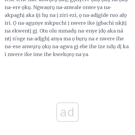
na-ere ọkụ. Ngwaọrụ na-anwale onwe ya na-
akpaghị aka iji hụ na ị ziri ezi, ọ na-adịgide ruo afọ
iri. Ọ na-agụnye mkpuchi ị nwere ike ịgbachi nkịtị
na ekwentị gị. Otu olu mmadụ na-enye ịdọ aka ná
ntị n'oge na-adịghị anya ma ọ bụrụ na e nwere ihe
na-ese anwụrụ ọkụ na-agwa gị ebe ihe ize ndụ dị ka
i nwere ike ime ihe kwekọrọ na ya.
ad