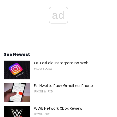
ad
See Newest
Otu esi ele Instagram na Web
MEDIA SOCIAL
Esi Nwelite Push Gmail na iPhone
IPHONE & IPOD
WWE Network Xbox Review
EGWUREGWU