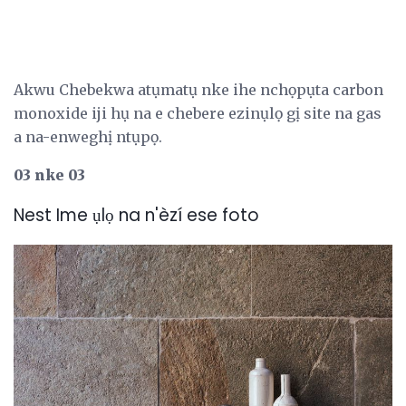
Akwu Chebekwa atụmatụ nke ihe nchọpụta carbon
monoxide iji hụ na e chebere ezinụlọ gị site na gas
a na-enweghị ntụpọ.
03 nke 03
Nest Ime ụlọ na n'èzí ese foto