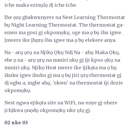
iche maka ezinụlọ dị iche iche.
Ihe ọzọ gbakwunyere na Nest Learning Thermostat
bụ Night Learning Thermostat. The thermostat ga-
enwu ma gosi gị okpomọkụ, oge ma ọ bụ ihu igwe.
Ịnwere ike ịhọrọ ihu igwe ma ọ bụ elekere anya.
Na - arụ ọrụ na Njikọ Ọkụ Ndị Na - ahụ Maka Ọkụ,
ebe ọ na - arụ ọrụ na mmiri ọkụ gị iji kpoo ọkụ na
mmiri ọkụ. Njikọ Heat nwere ike ijikọta ma ọ bụ
ikuku igwe ikuku gị ma ọ bụ jiri ụrọ thermostat gị
dị ugbu a, mgbe ahụ, 'okwu' na thermostat iji dozie
okpomọkụ.
Nest ngwa ejikọta site na WiFi, na-enye gị ohere
ịchịkwa ọnọdụ okpomọkụ nke ụlọ gị.
02 nke 03