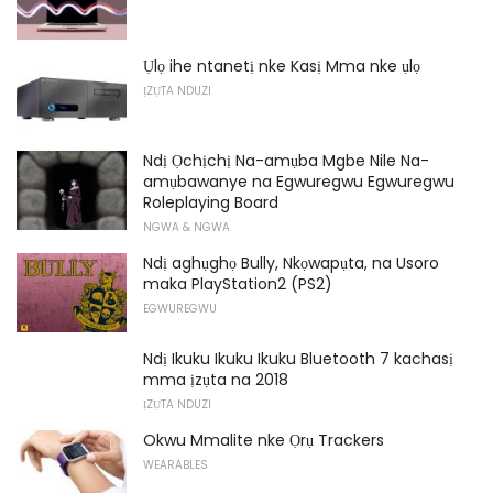
Ụlọ ihe ntanetị nke Kasị Mma nke ụlọ
ỊZỤTA NDUZI
Ndị Ọchịchị Na-amụba Mgbe Nile Na-
amụbawanye na Egwuregwu Egwuregwu
Roleplaying Board
NGWA & NGWA
Ndị aghụghọ Bully, Nkọwapụta, na Usoro
maka PlayStation2 (PS2)
EGWUREGWU
Ndị Ikuku Ikuku Ikuku Bluetooth 7 kachasị
mma ịzụta na 2018
ỊZỤTA NDUZI
Okwu Mmalite nke Ọrụ Trackers
WEARABLES