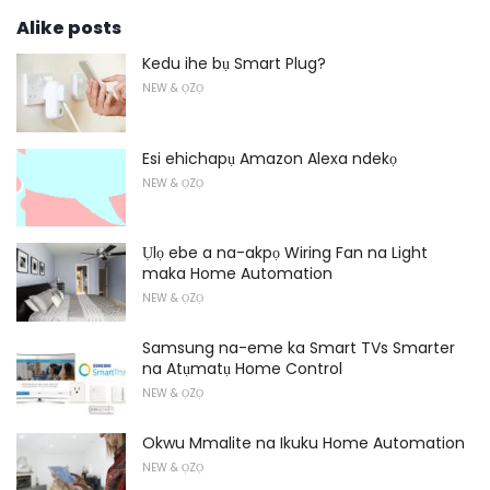
Alike posts
Kedu ihe bụ Smart Plug?
NEW & ỌZỌ
Esi ehichapụ Amazon Alexa ndekọ
NEW & ỌZỌ
Ụlọ ebe a na-akpọ Wiring Fan na Light
maka Home Automation
NEW & ỌZỌ
Samsung na-eme ka Smart TVs Smarter
na Atụmatụ Home Control
NEW & ỌZỌ
Okwu Mmalite na Ikuku Home Automation
NEW & ỌZỌ