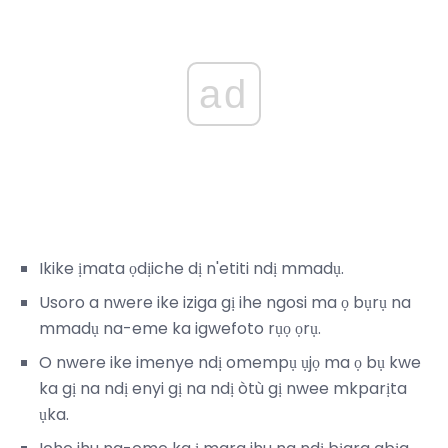
ad
Ikike ịmata ọdịiche dị n'etiti ndị mmadụ.
Usoro a nwere ike iziga gị ihe ngosi ma ọ bụrụ na
mmadụ na-eme ka igwefoto rụọ ọrụ.
O nwere ike imenye ndị omempụ ụjọ ma ọ bụ kwe
ka gị na ndị enyi gị na ndị òtù gị nwee mkparịta
ụka.