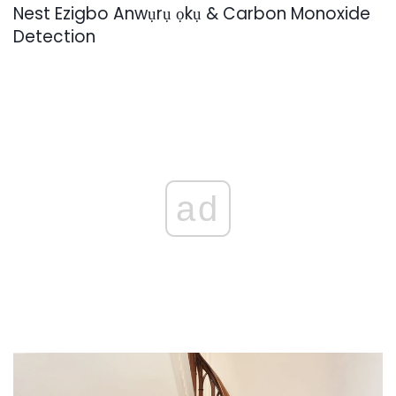
Nest Ezigbo Anwụrụ ọkụ & Carbon Monoxide
Detection
ad